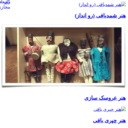
هنر شمدبافی (رو انداز)
هنر عروسک سازی
هنر چپری بافی