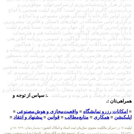
بیش از هزار بازدیدشبانه‌روزی از سراسرجهان، موفق‌ترین و
پربازدیدترین گالری ایرانی نیز است؛ گالری لیلیت همچنین با ابداع
کردن اولین نگارخانه با گویندگی هوش مصنوعی و با ابداع و
برگزاری اولین نمایشگاه در جهان‌های ناممکن و فانتزی؛ پیشروترین
و نوآورانه‌ترین گالری در کل جهان نیز می‌باشد؛ ضمناً پلتفرم لیلیت
با دارا بودن بخش‌های گوناگون نظیر: دانشنامه هنر و هنرمندان،
مجلات آنلاین با موضوعات گوناگون و عمومی، روزنامه آنلاین هنر،
تماشاخانه و مدیاکلاب، آموزشگاه هنری مجازی و…؛ هم‌اکنون
بزرگترین دانشنامه بیوگرافی هنرمندان ایرانی و بزرگترین رسانه و
استارتاپ هنری فارسی زبان در کل جهان نیز می‌باشد که به‌منظور
ارتقای سطح دانش جامعه، به‌عنوان دانشنامه عمومی و رسانهٔ
فعال در عرصهٔ هنر ایران فعالیت نموده است؛ گالری لیلیت همچنین
علاوه‌بر تمامی این موارد، با امکانات متعدد و بسیار ارزشمندی که
در جهت حمایت از هنرمندان گرامی در برگزاری نمایشگاه آثار
ایشان ارائه می‌دهد، توانسته پرامکانات‌ترین گالری هنری در جهان
نیز باشد، که با توکل به خداوند متعال، با افتخار درخدمت مخاطبان و
اهالی محترم فرهنگ و هنر بوده و می‌باشد.
.: سپاس از توجه و
همراهی‌تان :.
≡
امکانات رزرو نمایشگاه
≡
واقعیت‌مجازی و هوش‌مصنوعی
≡
اپلیکیشن
≡
همکاری
≡
منابع‌مطالب
≡
قوانین
≡
پیشنهاد و انتقاد
≡
لیلیت
® در
«مرکز مالکیت معنوی سازمان ثبت اسناد و املاک کشور»
بشماره‌های: ۲۸۰۹۲۹ و
۴۵۱۸۴۱ ، به ثبت رسیده است و در
«مرکز توسعه تجارت الکترونیکی (اینماد) وزارت صنعت، معدن