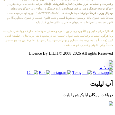
و تجارت»
و
«سامانه احراز مشتریان تجارت الکترونیکی (اِمتا)»
نیز ثبت شده است و همچنین در
«مرکز توسعه فرهنگ و هنر در فضای‌مجازی وزارت فرهنگ و ارشاد»
و در
«مرکز رسانه‌های
دیجیتال وزارت فرهنگ و ارشاد»
بشماره شامَد: ۱-۳-۶۵-۷۱۲۳۹۹-۱-۱ ، نیز به ثبت رسیده است؛
متعاقباً کلیهٔ حقوق مادی و معنوی محفوظ است و تحت قانون حمایت از حقوق پدیدآورندگان و
قانون حمایت از اختراعات، طرح‌های صنعتی و علائم تجاری قرار دارد.
اخطار! هرگونه کپی و یا الگوبرداری از این پلتفرم و همچنین سوءاستفاده از نام و یا نشان «لیلیت»
و یا هرگونه استفاده و فعالیت تحت عنوان “لیلیت” که در محدودهٔ ثبتی برند تجاری
«لیلیت»
انجام
گیرد (چه عیناً و یا بصورت مشابه‌سازی و بهمراه پسوند و یا پیشوند) ؛ طبق قانون ممنوع است و
متعاقباً پیگرد قانونی و قضایی خواهد داشت!
Licence By LILIT© 2008-2026 All rights Reserved
اَپ لیلیت
دریافت رایگان اپلیکیشن لیلیت
بسیار امن و بهینه