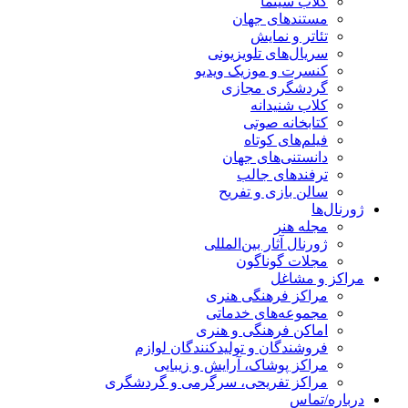
کلاب سینما
مستندهای جهان
تئاتر و نمایش
سریال‌های تلویزیونی
کنسرت و موزیک ویدیو
گردشگری مجازی
کلاب شنیدانه
کتابخانه صوتی
فیلم‌های کوتاه
دانستنی‌های جهان
ترفندهای جالب
سالن بازی و تفریح
ژورنال‌ها
مجله هنر
ژورنال آثار بین‌المللی
مجلات گوناگون
مراکز و مشاغل
مراکز فرهنگی هنری
مجموعه‌های خدماتی
اماکن فرهنگی و هنری
فروشندگان و تولیدکنندگان لوازم
مراکز پوشاک، آرایش و زیبایی
مراکز تفریحی، سرگرمی و گردشگری
درباره/تماس