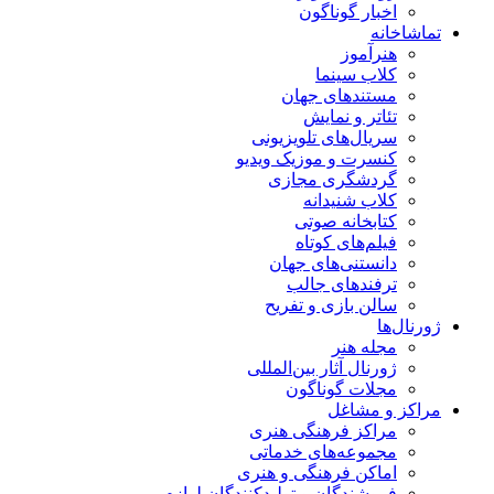
اخبار گوناگون
تماشاخانه
هنرآموز
کلاب سینما
مستندهای جهان
تئاتر و نمایش
سریال‌های تلویزیونی
کنسرت و موزیک ویدیو
گردشگری مجازی
کلاب شنیدانه
کتابخانه صوتی
فیلم‌های کوتاه
دانستنی‌های جهان
ترفندهای جالب
سالن بازی و تفریح
ژورنال‌ها
مجله هنر
ژورنال آثار بین‌المللی
مجلات گوناگون
مراکز و مشاغل
مراکز فرهنگی هنری
مجموعه‌های خدماتی
اماکن فرهنگی و هنری
فروشندگان و تولیدکنندگان لوازم