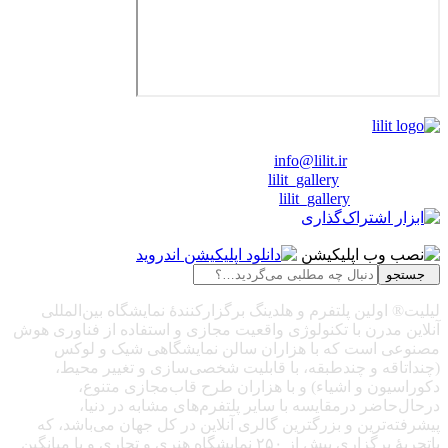
❖ رایـانـامـه :
info@lilit.ir
❖ تــلــگــرام :
lilit_gallery
❖اینستاگرام:
lilit_gallery
جستجو
لیلیت® اولین پلتفرم و هلدینگ برگزارکنندهٔ نمایشگاه بین‌المللی
آنلاین مدرن با تکنولوژی واقعیت مجازی و استفاده از فناوری هوش
مصنوعی است که با هزاران سالن نمایشگاهی شیک و لوکس
(چنداتاقه و چندطبقه، با قابلیت شخصی‌سازی و تغییر محیط،
دکوراسیون و اشیاء) و با هزاران طرح قاب‌مجازی متنوع،
درحال‌حاضر درمقایسه با سایر پلتفرم‌های مشابه در دنیا،
پیشرفته‌ترین و بزرگترین گالری آنلاین در کل جهان می‌باشد، که
باتجربهٔ برگزاری بیش از ۲۵۰ نمایشگاه هنری و تجاری و با میانگین