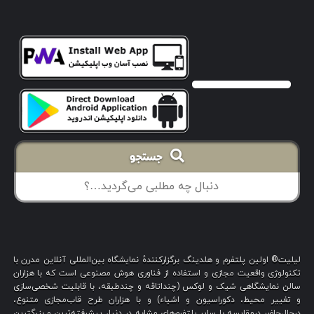
جستجو
لیلیت® اولین پلتفرم و هلدینگ برگزارکنندهٔ نمایشگاه بین‌المللی آنلاین مدرن با
تکنولوژی واقعیت مجازی و استفاده از فناوری هوش مصنوعی است که با هزاران
سالن نمایشگاهی شیک و لوکس (چنداتاقه و چندطبقه، با قابلیت شخصی‌سازی
و تغییر محیط، دکوراسیون و اشیاء) و با هزاران طرح قاب‌مجازی متنوع،
درحال‌حاضر درمقایسه با سایر پلتفرم‌های مشابه در دنیا، پیشرفته‌ترین و بزرگترین