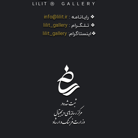
❖ رایـانـامـه :
info@lilit.ir
❖ تــلــگــرام :
lilit_gallery
❖اینستاگرام:
lilit_gallery