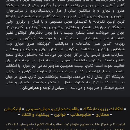
گالری آنلاین در کل جهان می‌باشد، که باتجربهٔ برگزاری بیش از ۲۵۰ نمایشگاه
هنری و تجاری و با میانگین بیش از هزار بازدیدشبانه‌روزی از سراسرجهان،
موفق‌ترین و پربازدیدترین گالری ایرانی نیز است؛ گالری لیلیت همچنین با ابداع
کردن اولین نگارخانه با گویندگی هوش مصنوعی و با ابداع و برگزاری اولین
نمایشگاه در جهان‌های ناممکن و فانتزی؛ پیشروترین و نوآورانه‌ترین گالری در کل
جهان نیز می‌باشد؛ ضمناً پلتفرم لیلیت با دارا بودن بخش‌های گوناگون نظیر:
دانشنامه هنر و هنرمندان، مجلات آنلاین با موضوعات گوناگون و عمومی،
روزنامه آنلاین هنر، تماشاخانه و مدیاکلاب، آموزشگاه هنری مجازی و…؛
هم‌اکنون بزرگترین دانشنامه بیوگرافی هنرمندان ایرانی و بزرگترین رسانه و
استارتاپ هنری فارسی زبان در کل جهان نیز می‌باشد که به‌منظور ارتقای سطح
دانش جامعه، به‌عنوان دانشنامه عمومی و رسانهٔ فعال در عرصهٔ هنر ایران
فعالیت نموده است؛ گالری لیلیت همچنین علاوه‌بر تمامی این موارد، با امکانات
متعدد و بسیار ارزشمندی که در جهت حمایت از هنرمندان گرامی در برگزاری
نمایشگاه آثار ایشان ارائه می‌دهد، توانسته پرامکانات‌ترین گالری هنری در جهان
نیز باشد، که با توکل به خداوند متعال، با افتخار درخدمت مخاطبان و اهالی
محترم فرهنگ و هنر بوده و می‌باشد.
.: سپاس از توجه و همراهی‌تان :.
≡
امکانات رزرو نمایشگاه
≡
واقعیت‌مجازی و هوش‌مصنوعی
≡
اپلیکیشن
≡
همکاری
≡
منابع‌مطالب
≡
قوانین
≡
پیشنهاد و انتقاد
≡
لیلیت
® در
«مرکز مالکیت معنوی سازمان ثبت اسناد و املاک کشور»
بشماره‌های: ۲۸۰۹۲۹ و