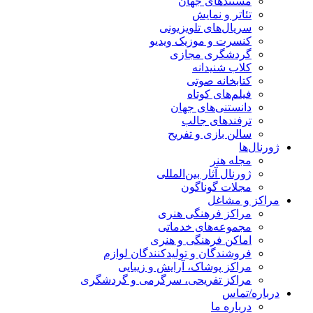
مستندهای جهان
تئاتر و نمایش
سریال‌های تلویزیونی
کنسرت و موزیک ویدیو
گردشگری مجازی
کلاب شنیدانه
کتابخانه صوتی
فیلم‌های کوتاه
دانستنی‌های جهان
ترفندهای جالب
سالن بازی و تفریح
ژورنال‌ها
مجله هنر
ژورنال آثار بین‌المللی
مجلات گوناگون
مراکز و مشاغل
مراکز فرهنگی هنری
مجموعه‌های خدماتی
اماکن فرهنگی و هنری
فروشندگان و تولیدکنندگان لوازم
مراکز پوشاک، آرایش و زیبایی
مراکز تفریحی، سرگرمی و گردشگری
درباره/تماس
درباره ما