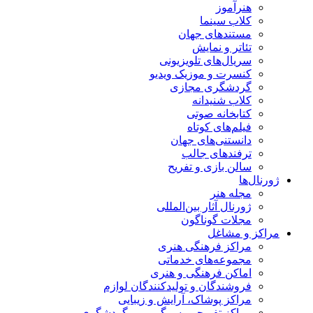
هنرآموز
کلاب سینما
مستندهای جهان
تئاتر و نمایش
سریال‌های تلویزیونی
کنسرت و موزیک ویدیو
گردشگری مجازی
کلاب شنیدانه
کتابخانه صوتی
فیلم‌های کوتاه
دانستنی‌های جهان
ترفندهای جالب
سالن بازی و تفریح
ژورنال‌ها
مجله هنر
ژورنال آثار بین‌المللی
مجلات گوناگون
مراکز و مشاغل
مراکز فرهنگی هنری
مجموعه‌های خدماتی
اماکن فرهنگی و هنری
فروشندگان و تولیدکنندگان لوازم
مراکز پوشاک، آرایش و زیبایی
مراکز تفریحی، سرگرمی و گردشگری