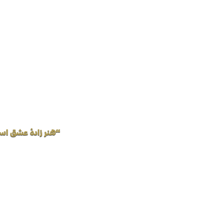
“هنر زادهٔ عشق اس