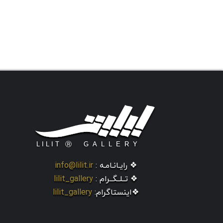
❖ رایـانـامـه :
info@lilit.ir
❖ تــلــگــرام :
lilit_gallery
❖اینستاگرام:
lilit_gallery