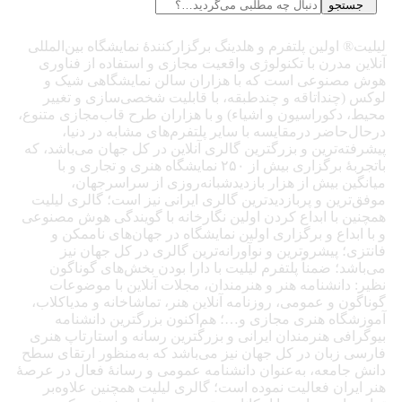
جستجو
لیلیت® اولین پلتفرم و هلدینگ برگزارکنندهٔ نمایشگاه بین‌المللی
آنلاین مدرن با تکنولوژی واقعیت مجازی و استفاده از فناوری
هوش مصنوعی است که با هزاران سالن نمایشگاهی شیک و
لوکس (چنداتاقه و چندطبقه، با قابلیت شخصی‌سازی و تغییر
محیط، دکوراسیون و اشیاء) و با هزاران طرح قاب‌مجازی متنوع،
درحال‌حاضر درمقایسه با سایر پلتفرم‌های مشابه در دنیا،
پیشرفته‌ترین و بزرگترین گالری آنلاین در کل جهان می‌باشد، که
باتجربهٔ برگزاری بیش از ۲۵۰ نمایشگاه هنری و تجاری و با
میانگین بیش از هزار بازدیدشبانه‌روزی از سراسرجهان،
موفق‌ترین و پربازدیدترین گالری ایرانی نیز است؛ گالری لیلیت
همچنین با ابداع کردن اولین نگارخانه با گویندگی هوش مصنوعی
و با ابداع و برگزاری اولین نمایشگاه در جهان‌های ناممکن و
فانتزی؛ پیشروترین و نوآورانه‌ترین گالری در کل جهان نیز
می‌باشد؛ ضمناً پلتفرم لیلیت با دارا بودن بخش‌های گوناگون
نظیر: دانشنامه هنر و هنرمندان، مجلات آنلاین با موضوعات
گوناگون و عمومی، روزنامه آنلاین هنر، تماشاخانه و مدیاکلاب،
آموزشگاه هنری مجازی و…؛ هم‌اکنون بزرگترین دانشنامه
بیوگرافی هنرمندان ایرانی و بزرگترین رسانه و استارتاپ هنری
فارسی زبان در کل جهان نیز می‌باشد که به‌منظور ارتقای سطح
دانش جامعه، به‌عنوان دانشنامه عمومی و رسانهٔ فعال در عرصهٔ
هنر ایران فعالیت نموده است؛ گالری لیلیت همچنین علاوه‌بر