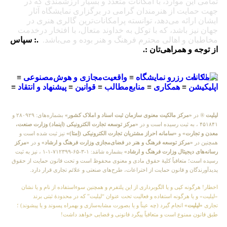
تمامی این موارد، با امکانات متعدد و بسیار ارزشمندی که در
جهت حمایت از هنرمندان گرامی در برگزاری نمایشگاه آثار
ایشان ارائه می‌دهد، توانسته پرامکانات‌ترین گالری هنری در
جهان نیز باشد، که با توکل به خداوند متعال، با افتخار درخدمت
مخاطبان و اهالی محترم فرهنگ و هنر بوده و می‌باشد.
.: سپاس
از توجه و همراهی‌تان :.
≡
امکانات رزرو نمایشگاه
≡
واقعیت‌مجازی و هوش‌مصنوعی
≡
اپلیکیشن
≡
همکاری
≡
منابع‌مطالب
≡
قوانین
≡
پیشنهاد و انتقاد
≡
لیلیت
® در
«مرکز مالکیت معنوی سازمان ثبت اسناد و املاک کشور»
بشماره‌های: ۲۸۰۹۲۹ و
۴۵۱۸۴۱ ، به ثبت رسیده است و در
«مرکز توسعه تجارت الکترونیکی (اینماد) وزارت صنعت،
معدن و تجارت»
و
«سامانه احراز مشتریان تجارت الکترونیکی (اِمتا)»
نیز ثبت شده است و
همچنین در
«مرکز توسعه فرهنگ و هنر در فضای‌مجازی وزارت فرهنگ و ارشاد»
و در
«مرکز
رسانه‌های دیجیتال وزارت فرهنگ و ارشاد»
بشماره شامَد: ۱-۳-۶۵-۷۱۲۳۹۹-۱-۱ ، نیز به ثبت
رسیده است؛ متعاقباً کلیهٔ حقوق مادی و معنوی محفوظ است و تحت قانون حمایت از حقوق
پدیدآورندگان و قانون حمایت از اختراعات، طرح‌های صنعتی و علائم تجاری قرار دارد.
اخطار! هرگونه کپی و یا الگوبرداری از این پلتفرم و همچنین سوءاستفاده از نام و یا نشان
«لیلیت» و یا هرگونه استفاده و فعالیت تحت عنوان “لیلیت” که در محدودهٔ ثبتی برند
تجاری
«لیلیت»
انجام گیرد (چه عیناً و یا بصورت مشابه‌سازی و بهمراه پسوند و یا پیشوند) ؛
طبق قانون ممنوع است و متعاقباً پیگرد قانونی و قضایی خواهد داشت!