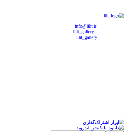
❖ رایـانـامـه :
info@lilit.ir
❖ تــلــگــرام :
lilit_gallery
❖اینستاگرام:
lilit_gallery