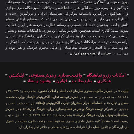
بودن بخش‌های گوناگون نظیر: دانشنامه هنر و هنرمندان، مجلات آنلاین با موضوعات
گوناگون و عمومی، روزنامه آنلاین هنر، تماشاخانه و مدیاکلاب، آموزشگاه هنری مجازی
و…؛ هم‌اکنون بزرگترین دانشنامه بیوگرافی هنرمندان ایرانی و بزرگترین رسانه و
استارتاپ هنری فارسی زبان در کل جهان نیز می‌باشد که به‌منظور ارتقای سطح
دانش جامعه، به‌عنوان دانشنامه عمومی و رسانهٔ فعال در عرصهٔ هنر ایران فعالیت
نموده است؛ گالری لیلیت همچنین علاوه‌بر تمامی این موارد، با امکانات متعدد و بسیار
ارزشمندی که در جهت حمایت از هنرمندان گرامی در برگزاری نمایشگاه آثار ایشان
ارائه می‌دهد، توانسته پرامکانات‌ترین گالری هنری در جهان نیز باشد، که با توکل به
خداوند متعال، با افتخار درخدمت مخاطبان و اهالی محترم فرهنگ و هنر بوده و
می‌باشد.
.: سپاس از توجه و همراهی‌تان :.
≡
امکانات رزرو نمایشگاه
≡
واقعیت‌مجازی و هوش‌مصنوعی
≡
اپلیکیشن
≡
همکاری
≡
منابع‌مطالب
≡
قوانین
≡
پیشنهاد و انتقاد
≡
لیلیت
® در
«مرکز مالکیت معنوی سازمان ثبت اسناد و املاک کشور»
بشماره‌های: ۲۸۰۹۲۹ و
۴۵۱۸۴۱ ، به ثبت رسیده است و در
«مرکز توسعه تجارت الکترونیکی (اینماد) وزارت صنعت،
معدن و تجارت»
و
«سامانه احراز مشتریان تجارت الکترونیکی (اِمتا)»
نیز ثبت شده است و
همچنین در
«مرکز توسعه فرهنگ و هنر در فضای‌مجازی وزارت فرهنگ و ارشاد»
و در
«مرکز
رسانه‌های دیجیتال وزارت فرهنگ و ارشاد»
بشماره شامَد: ۱-۳-۶۵-۷۱۲۳۹۹-۱-۱ ، نیز به ثبت
رسیده است؛ متعاقباً کلیهٔ حقوق مادی و معنوی محفوظ است و تحت قانون حمایت از حقوق
پدیدآورندگان و قانون حمایت از اختراعات، طرح‌های صنعتی و علائم تجاری قرار دارد.