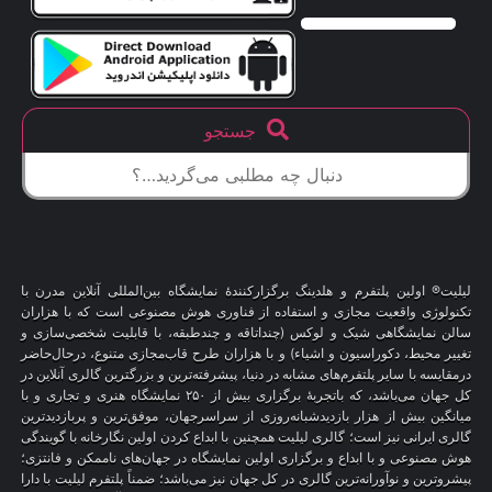
جستجو
لیلیت® اولین پلتفرم و هلدینگ برگزارکنندهٔ نمایشگاه بین‌المللی آنلاین مدرن با
تکنولوژی واقعیت مجازی و استفاده از فناوری هوش مصنوعی است که با هزاران
سالن نمایشگاهی شیک و لوکس (چنداتاقه و چندطبقه، با قابلیت شخصی‌سازی و
تغییر محیط، دکوراسیون و اشیاء) و با هزاران طرح قاب‌مجازی متنوع، درحال‌حاضر
درمقایسه با سایر پلتفرم‌های مشابه در دنیا، پیشرفته‌ترین و بزرگترین گالری آنلاین در
کل جهان می‌باشد، که باتجربهٔ برگزاری بیش از ۲۵۰ نمایشگاه هنری و تجاری و با
میانگین بیش از هزار بازدیدشبانه‌روزی از سراسرجهان، موفق‌ترین و پربازدیدترین
گالری ایرانی نیز است؛ گالری لیلیت همچنین با ابداع کردن اولین نگارخانه با گویندگی
هوش مصنوعی و با ابداع و برگزاری اولین نمایشگاه در جهان‌های ناممکن و فانتزی؛
پیشروترین و نوآورانه‌ترین گالری در کل جهان نیز می‌باشد؛ ضمناً پلتفرم لیلیت با دارا