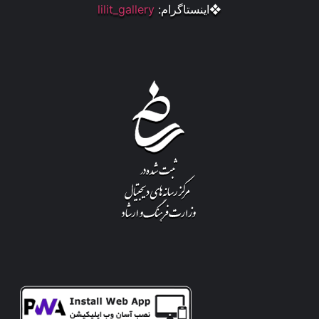
❖اینستاگرام:
lilit_gallery