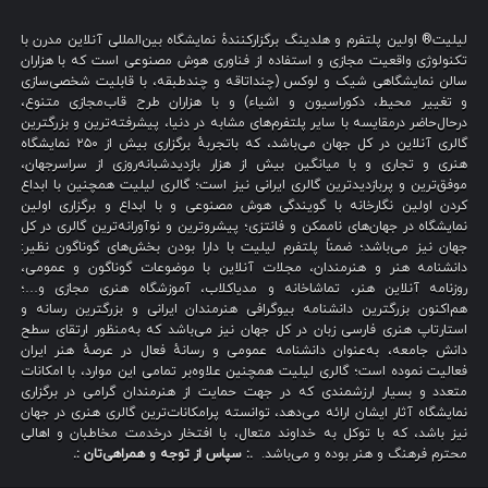
لیلیت® اولین پلتفرم و هلدینگ برگزارکنندهٔ نمایشگاه بین‌المللی آنلاین مدرن با
تکنولوژی واقعیت مجازی و استفاده از فناوری هوش مصنوعی است که با هزاران
سالن نمایشگاهی شیک و لوکس (چنداتاقه و چندطبقه، با قابلیت شخصی‌سازی
و تغییر محیط، دکوراسیون و اشیاء) و با هزاران طرح قاب‌مجازی متنوع،
درحال‌حاضر درمقایسه با سایر پلتفرم‌های مشابه در دنیا، پیشرفته‌ترین و بزرگترین
گالری آنلاین در کل جهان می‌باشد، که باتجربهٔ برگزاری بیش از ۲۵۰ نمایشگاه
هنری و تجاری و با میانگین بیش از هزار بازدیدشبانه‌روزی از سراسرجهان،
موفق‌ترین و پربازدیدترین گالری ایرانی نیز است؛ گالری لیلیت همچنین با ابداع
کردن اولین نگارخانه با گویندگی هوش مصنوعی و با ابداع و برگزاری اولین
نمایشگاه در جهان‌های ناممکن و فانتزی؛ پیشروترین و نوآورانه‌ترین گالری در کل
جهان نیز می‌باشد؛ ضمناً پلتفرم لیلیت با دارا بودن بخش‌های گوناگون نظیر:
دانشنامه هنر و هنرمندان، مجلات آنلاین با موضوعات گوناگون و عمومی،
روزنامه آنلاین هنر، تماشاخانه و مدیاکلاب، آموزشگاه هنری مجازی و…؛
هم‌اکنون بزرگترین دانشنامه بیوگرافی هنرمندان ایرانی و بزرگترین رسانه و
استارتاپ هنری فارسی زبان در کل جهان نیز می‌باشد که به‌منظور ارتقای سطح
دانش جامعه، به‌عنوان دانشنامه عمومی و رسانهٔ فعال در عرصهٔ هنر ایران
فعالیت نموده است؛ گالری لیلیت همچنین علاوه‌بر تمامی این موارد، با امکانات
متعدد و بسیار ارزشمندی که در جهت حمایت از هنرمندان گرامی در برگزاری
نمایشگاه آثار ایشان ارائه می‌دهد، توانسته پرامکانات‌ترین گالری هنری در جهان
نیز باشد، که با توکل به خداوند متعال، با افتخار درخدمت مخاطبان و اهالی
محترم فرهنگ و هنر بوده و می‌باشد.
.: سپاس از توجه و همراهی‌تان :.