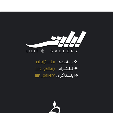
❖ رایـانـامـه :
info@lilit.ir
❖ تــلــگــرام :
lilit_gallery
❖اینستاگرام:
lilit_gallery