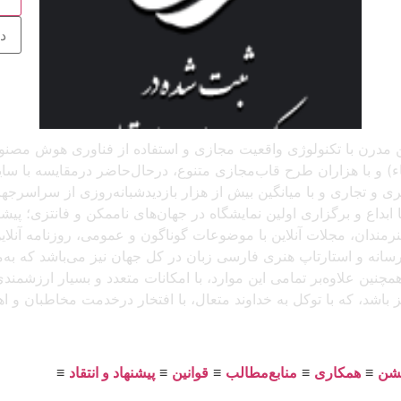
 آنلاین مدرن با تکنولوژی واقعیت مجازی و استفاده از فناوری هوش م
و با هزاران طرح قاب‌مجازی متنوع، درحال‌حاضر درمقایسه با سایر پل
د، که باتجربهٔ برگزاری بیش از ۲۵۰ نمایشگاه هنری و تجاری و با میانگین بیش از هزار بازدید
بداع و برگزاری اولین نمایشگاه در جهان‌های ناممکن و فانتزی؛ پیشرو
 هنرمندان، مجلات آنلاین با موضوعات گوناگون و عمومی، روزنامه آنل
ن رسانه و استارتاپ هنری فارسی زبان در کل جهان نیز می‌باشد که ب
مچنین علاوه‌بر تمامی این موارد، با امکانات متعدد و بسیار ارزشمن
یز باشد، که با توکل به خداوند متعال، با افتخار درخدمت مخاطبان و 
یشن
≡
همکاری
≡
منابع‌مطالب
≡
قوانین
≡
پیشنهاد و انتقاد
≡