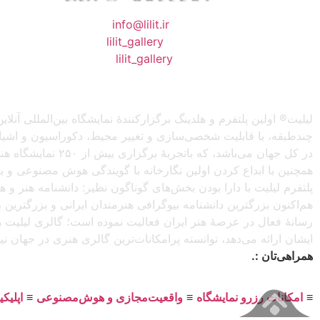
❖ رایـانـامـه :
info@lilit.ir
❖ تــلــگــرام :
lilit_gallery
❖اینستاگرام:
lilit_gallery
لیلیت® اولین پلتفرم و هلدینگ برگزارکنندهٔ نمایشگاه بین‌المللی
چندطبقه، با قابلیت شخصی‌سازی و تغییر محیط، دکوراسیون و اشیاء) 
در کل جهان می‌باش
همچنین با ابداع کردن اولین نگارخانه با گویندگی هوش مصنوعی و با ا
پلتفرم لیلیت با دارا بودن بخش‌های گوناگون نظیر: دانشنامه هنر و
هم‌اکنون بزرگترین دانشنامه بیوگرافی هنرمندان ایرانی و بزرگتری
رسانهٔ فعال در عرصهٔ هنر ایران فعالیت نموده است؛ گالری لیلیت ه
ایشان ارائه می‌دهد، توانسته پرامکانات‌ترین گالری هنری در جهان ن
همراهی‌تان :.
≡
امکانات رزرو نمایشگاه
≡
واقعیت‌مجازی و هوش‌مصنوعی
≡
اپلیک