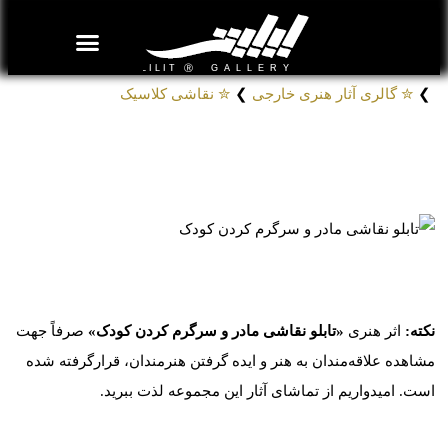
روزنامه هنر
درباره/تماس
مراکز و مشاغل
گالری و نمایشگاه
بیوگرافی هنرمندان
❯
✮ گالری آثار هنری خارجی
❯
✮ نقاشی کلاسیک
تابلو نقاشی مادر و سرگرم کردن کودک
# تابلوهای نقاشی پیر آگوست رنوآر
کد: 11105
نکته:
اثر هنری
«تابلو نقاشی مادر و سرگرم کردن کودک»
صرفاً جهت
مشاهده علاقه‌مندان به هنر و ایده گرفتن هنرمندان، قرارگرفته شده
است. امیدواریم از تماشای آثار این مجموعه لذت ببرید.
موارد مشابه