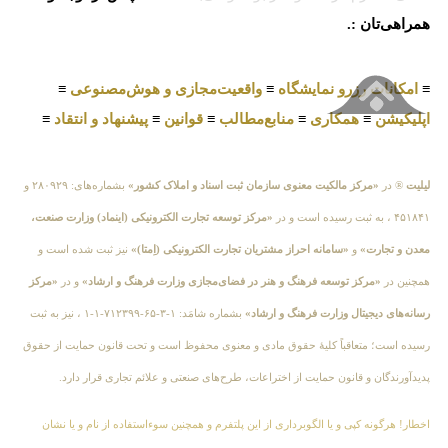
همراهی‌تان :.
≡
امکانات رزرو نمایشگاه
≡
واقعیت‌مجازی و هوش‌مصنوعی
≡
اپلیکیشن
≡
همکاری
≡
منابع‌مطالب
≡
قوانین
≡
پیشنهاد و انتقاد
≡
لیلیت
® در
«مرکز مالکیت معنوی سازمان ثبت اسناد و املاک کشور»
بشماره‌های: ۲۸۰۹۲۹ و
۴۵۱۸۴۱ ، به ثبت رسیده است و در
«مرکز توسعه تجارت الکترونیکی (اینماد) وزارت صنعت،
معدن و تجارت»
و
«سامانه احراز مشتریان تجارت الکترونیکی (اِمتا)»
نیز ثبت شده است و
همچنین در
«مرکز توسعه فرهنگ و هنر در فضای‌مجازی وزارت فرهنگ و ارشاد»
و در
«مرکز
رسانه‌های دیجیتال وزارت فرهنگ و ارشاد»
بشماره شامَد: ۱-۳-۶۵-۷۱۲۳۹۹-۱-۱ ، نیز به ثبت
رسیده است؛ متعاقباً کلیهٔ حقوق مادی و معنوی محفوظ است و تحت قانون حمایت از حقوق
پدیدآورندگان و قانون حمایت از اختراعات، طرح‌های صنعتی و علائم تجاری قرار دارد.
اخطار! هرگونه کپی و یا الگوبرداری از این پلتفرم و همچنین سوءاستفاده از نام و یا نشان