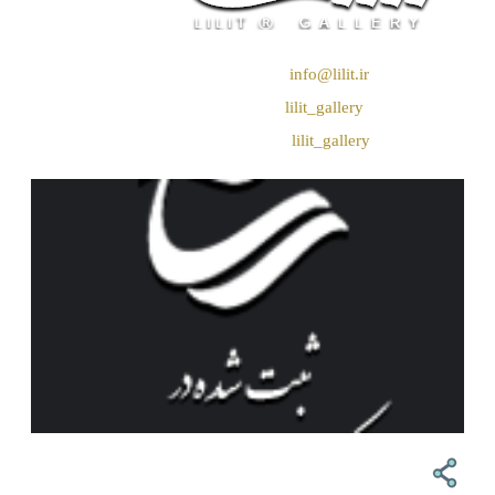
❖ رایـانـامـه :
info@lilit.ir
❖ تــلــگــرام :
lilit_gallery
❖اینستاگرام:
lilit_gallery