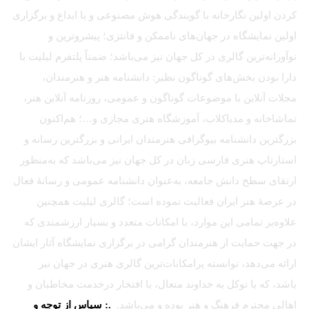
کردن اولین نگارخانه با گویندگی هوش مصنوعی و با ابداع و برگزاری
اولین نمایشگاه در جهان‌های ناممکن و فانتزی؛ پیشروترین و
نوآورانه‌ترین گالری در کل جهان نیز می‌باشد؛ ضمناً پلتفرم لیلیت با
دارا بودن بخش‌های گوناگون نظیر: دانشنامه هنر و هنرمندان،
مجلات آنلاین با موضوعات گوناگون و عمومی، روزنامه آنلاین هنر،
تماشاخانه و مدیاکلاب، آموزشگاه هنری مجازی و…؛ هم‌اکنون
بزرگترین دانشنامه بیوگرافی هنرمندان ایرانی و بزرگترین رسانه و
استارتاپ هنری فارسی زبان در کل جهان نیز می‌باشد که به‌منظور
ارتقای سطح دانش جامعه، به‌عنوان دانشنامه عمومی و رسانهٔ فعال
در عرصهٔ هنر ایران فعالیت نموده است؛ گالری لیلیت همچنین
علاوه‌بر تمامی این موارد، با امکانات متعدد و بسیار ارزشمندی که
در جهت حمایت از هنرمندان گرامی در برگزاری نمایشگاه آثار ایشان
ارائه می‌دهد، توانسته پرامکانات‌ترین گالری هنری در جهان نیز
باشد، که با توکل به خداوند متعال، با افتخار درخدمت مخاطبان و
اهالی محترم فرهنگ و هنر بوده و می‌باشد.
.: سپاس از توجه و