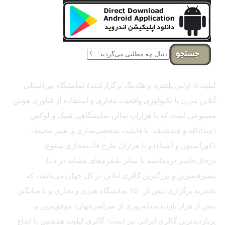
جستجو
لیلیت® اولین پلتفرم و هلدینگ برگزارکنندهٔ نمایشگاه بین‌المللی
آنلاین مدرن با تکنولوژی واقعیت مجازی و استفاده از فناوری هوش
مصنوعی است که با هزاران سالن نمایشگاهی شیک و لوکس
(چنداتاقه و چندطبقه، با قابلیت شخصی‌سازی و تغییر محیط،
دکوراسیون و اشیاء) و با هزاران طرح قاب‌مجازی متنوع،
درحال‌حاضر درمقایسه با سایر پلتفرم‌های مشابه در دنیا،
پیشرفته‌ترین و بزرگترین گالری آنلاین در کل جهان می‌باشد، که
باتجربهٔ برگزاری بیش از ۲۵۰ نمایشگاه هنری و تجاری و با میانگین
بیش از هزار بازدیدشبانه‌روزی از سراسرجهان، موفق‌ترین و
پربازدیدترین گالری ایرانی نیز است؛ گالری لیلیت همچنین با ابداع