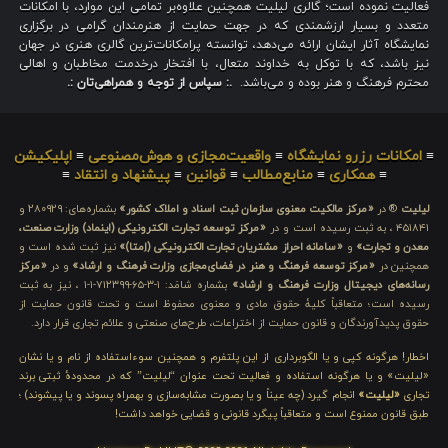
فعالیت نموده است؛ گالری لیلیت همچنین علاوه‌بر تمامی این موارد، با امکانات
متعدد و بسیار ارزشمندی که در جهت حمایت از هنرمندان گرامی در برگزاری
نمایشگاه آثار ایشان ارائه می‌دهد، توانسته پرامکانات‌ترین گالری هنری در جهان
نیز باشد، که با توکل به خداوند متعال، با افتخار درخدمت مخاطبان و اهالی
محترم فرهنگ و هنر بوده و می‌باشد.
.: سپاس از توجه و همراهی‌تان :.
≡
امکانات رزرو نمایشگاه
≡
واقعیت‌مجازی و هوش‌مصنوعی
≡
اپلیکیشن
≡
همکاری
≡
منابع‌مطالب
≡
قوانین
≡
پیشنهاد و انتقاد
≡
لیلیت
® در
«مرکز مالکیت معنوی سازمان ثبت اسناد و املاک کشور»
بشماره‌های: ۲۸۰۹۲۹ و
۴۵۱۸۴۱ ، به ثبت رسیده است و در
«مرکز توسعه تجارت الکترونیکی (اینماد) وزارت صنعت،
معدن و تجارت»
و
«سامانه احراز مشتریان تجارت الکترونیکی (اِمتا)»
نیز ثبت شده است و
همچنین در
«مرکز توسعه فرهنگ و هنر در فضای‌مجازی وزارت فرهنگ و ارشاد»
و در
«مرکز
رسانه‌های دیجیتال وزارت فرهنگ و ارشاد»
بشماره شامَد: ۱-۳-۶۵-۷۱۲۳۹۹-۱-۱ ، نیز به ثبت
رسیده است؛ متعاقباً کلیهٔ حقوق مادی و معنوی محفوظ است و تحت قانون حمایت از
حقوق پدیدآورندگان و قانون حمایت از اختراعات، طرح‌های صنعتی و علائم تجاری قرار دارد.
اخطار! هرگونه کپی و یا الگوبرداری از این پلتفرم و همچنین سوءاستفاده از نام و یا نشان
«لیلیت» و یا هرگونه استفاده و فعالیت تحت عنوان “لیلیت” که در محدودهٔ ثبتی برند
تجاری
«لیلیت»
انجام گیرد (چه عیناً و یا بصورت مشابه‌سازی و بهمراه پسوند و یا پیشوند) ؛
طبق قانون ممنوع است و متعاقباً پیگرد قانونی و قضایی خواهد داشت!