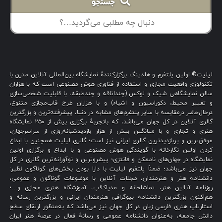
جستجو
لیلیت® اولین پلتفرم و هلدینگ برگزارکنندهٔ نمایشگاه بین‌المللی آنلاین مدرن با
تکنولوژی واقعیت مجازی و استفاده از فناوری هوش مصنوعی است که با هزاران
سالن نمایشگاهی شیک و لوکس (چنداتاقه و چندطبقه، با قابلیت شخصی‌سازی
و تغییر محیط، دکوراسیون و اشیاء) و با هزاران طرح قاب‌مجازی متنوع،
درحال‌حاضر درمقایسه با سایر پلتفرم‌های مشابه در دنیا، پیشرفته‌ترین و بزرگترین
گالری آنلاین در کل جهان می‌باشد، که باتجربهٔ برگزاری بیش از ۲۵۰ نمایشگاه
هنری و تجاری و با میانگین بیش از هزار بازدیدشبانه‌روزی از سراسرجهان،
موفق‌ترین و پربازدیدترین گالری ایرانی نیز است؛ گالری لیلیت همچنین با ابداع
کردن اولین نگارخانه با گویندگی هوش مصنوعی و با ابداع و برگزاری اولین
نمایشگاه در جهان‌های ناممکن و فانتزی؛ پیشروترین و نوآورانه‌ترین گالری در کل
جهان نیز می‌باشد؛ ضمناً پلتفرم لیلیت با دارا بودن بخش‌های گوناگون نظیر:
دانشنامه هنر و هنرمندان، مجلات آنلاین با موضوعات گوناگون و عمومی،
روزنامه آنلاین هنر، تماشاخانه و مدیاکلاب، آموزشگاه هنری مجازی و…؛
هم‌اکنون بزرگترین دانشنامه بیوگرافی هنرمندان ایرانی و بزرگترین رسانه و
استارتاپ هنری فارسی زبان در کل جهان نیز می‌باشد که به‌منظور ارتقای سطح
دانش جامعه، به‌عنوان دانشنامه عمومی و رسانهٔ فعال در عرصهٔ هنر ایران