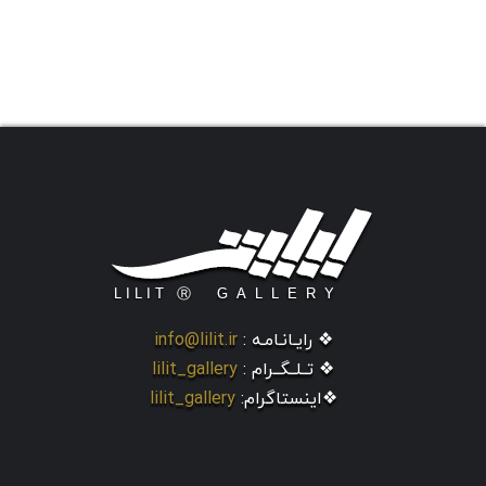
❖ رایـانـامـه :
info@lilit.ir
❖ تــلــگــرام :
lilit_gallery
❖اینستاگرام:
lilit_gallery