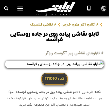
روزنامه هنر
درباره/تماس
مراکز و مشاغل
گالری و نمایشگاه
بیوگرافی هنرمندان
❯
✮ گالری آثار هنری خارجی
❯
✮ نقاشی کلاسیک
تابلو نقاشی پیاده روی در جاده روستایی
فرانسه
# تابلوهای نقاشی پیر آگوست رنوآر
کد: 111016
نکته:
اثر هنری
«تابلو نقاشی پیاده روی در جاده روستایی فرانسه»
صرفاً
جهت مشاهده علاقه‌مندان به هنر و ایده گرفتن هنرمندان، قرارگرفته شده
است. امیدواریم از تماشای آثار این مجموعه لذت ببرید.