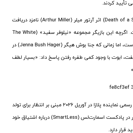
ی تأیید کردند.
ابوت که برای بازی در نمایش «مرگ فروشنده» (Death of a Salesman) اثر آرتور میلر (Arthur Miller) نامزد دریافت
جایزه شده بود، در این شب مهم در کنار پلازا حضور یافت. اگرچه این بازیگر مجموعه «نیلوفر سفید» (The White
Lotus) همواره در مورد زندگی خصوصی خود بسیار محتاط است، اما زمانی که جنا بوش هیگر (Jenna Bush Hager) در
ابطه را به او تبریک گفت، ابوت با وجود کمی طفره رفتن پاسخ داد: «بسیار لطف
»
رابطه این دو بازیگر که مدت‌ها مورد گمانه‌زنی بود، با تأیید رسمی نماینده پلازا در آوریل ۲۰۲۶ مبنی بر انتظار برای تولد
اولین فرزندشان به واقعیت پیوست. این بازیگر که پیش‌تر در پادکست اسمارت‌لس (SmartLess) درباره اشتیاق خود
 قرار دارد.