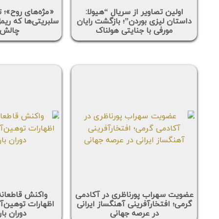
اولین تصاویر از سریال “هیولا:
«مژه‌های روح»؛ ت
داستان لیزی بوردن”؛ بازگشت رایان
سلبریتی‌ها که ریم
مورفی با جنایتی هولناک
چالش 
عضویت سهراب پورناظری در آکادمی
واکنش قاطعانه
گرمی؛ افتخارآفرینی آهنگساز ایرانی
اظهارات توهین‌آمی
در عرصه جهانی
دوران با