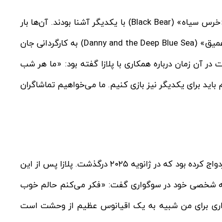
پلازا و ابوت از سال ۲۰۱۹ و زمان همکاری در فیلم مستقل «خرس سیاه» (Black Bear) با یکدیگر آشنا بودند. آن‌ها بار
دیگر در سال ۲۰۲۳ در بازتولید نمایشی «دنی و دریای آبی عمیق» (Danny and the Deep Blue Sea) به کارگردانی جان
John ) هم‌بازی شدند. ابوت در آن زمان درباره همکاری با پلازا گفته بود: «ما هر شب
 باید برای یکدیگر نیز بازی کنیم. ما می‌خواهیم تماشاگران
آبری پلازا پیش از این با جف بینا (Jeff Baena) فیلمساز ازدواج کرده بود که در ژانویه ۲۰۲۵ درگذشت. پلازا پس از این
گفتگو با ایمی پولر (Amy Poehler) از تجربه شخصی خود در سوگواری گفت: «فکر می‌کنم حالم خوب
اری برای من شبیه به یک اقیانوس عظیم از وحشت است