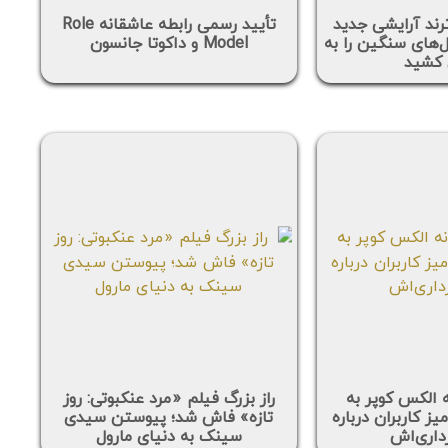
رند آرایشی جدید
تأیید رسمی رابطه عاشقانه Role
ل‌های سنگین را به
Model و داکوتا جانسون
کشید
 الکس کوپر به
راز بزرگ فیلم «مرد عنکبوتی: روز
ز کاربران درباره
تازه» فاش شد؛ پیوستن سیدی
رداری‌اش
سینک به دنیای مارول