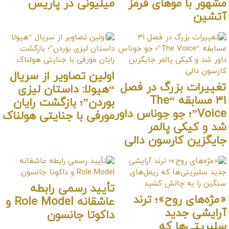
ی قرمز
میلیونی در پاریس
اولین تصاویر از سریال
 در فصل
“هیولا: داستان لیزی
ابقه “The
بوردن”؛ بازگشت رایان
و جوناس داور
مورفی با جنایتی هولناک
مر
ون دالی
تأیید رسمی رابطه
؛ ترند
عاشقانه Role Model و
داکوتا جانسون