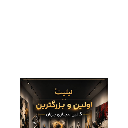
“اساطیر شاهنامه حکیم ابولقاسم فردوسی
اول” آثار نقاشی خانم دکتر شادی زند؛
در گالری لیلیت برگزار شد