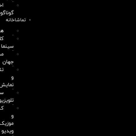
اخبار
گوناگون
تماشاخانه
هنرآموز
کلاب
سینما
مستندهای
جهان
تئاتر
و
نمایش
سریال‌های
تلویزیونی
کنسرت
و
موزیک
ویدیو