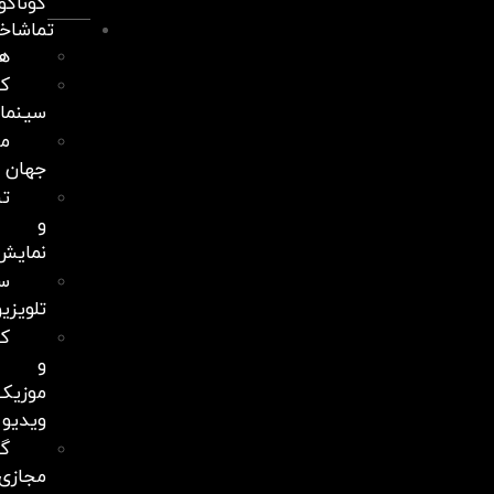
گوناگون
تماشاخانه
هنرآموز
کلاب
سینما
مستندهای
جهان
تئاتر
و
نمایش
سریال‌های
تلویزیونی
کنسرت
و
موزیک
ویدیو
گردشگری
مجازی