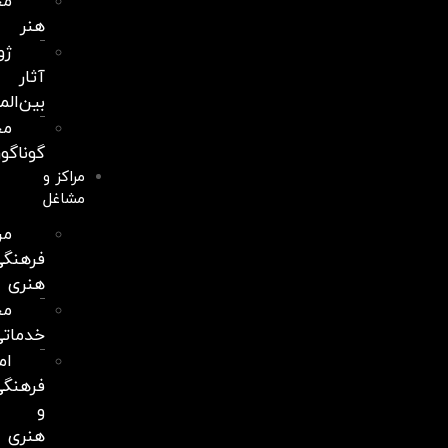
مجله
هنر
ژورنال
آثار
بین‌المللی
مجلات
گوناگون
مراکز و
مشاغل
مراکز
فرهنگی
هنری
مجموعه‌های
خدماتی
اماکن
فرهنگی
و
هنری