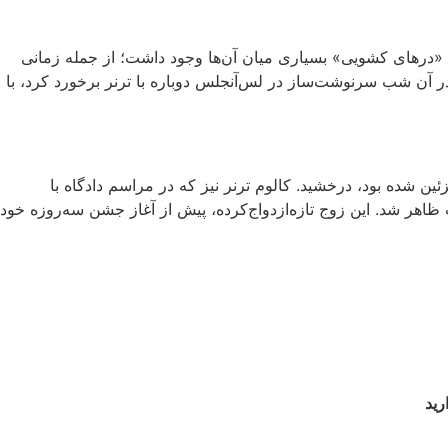
ه نظر می‌رسید. همان‌طور که لیپا در سال ۲۰۲۵ به مجله ووگ بریتانیا (British Vogue) گفت، لحظات «درهای کشویی» بسیاری میان آن‌ها وجود داشت؛ از جمله زمانی
وقتی لیپا در آن شب سرنوشت‌ساز در لس‌آنجلس دوباره با ترنر برخورد کرد، با
گا ونتا (Bottega Veneta) که با دنباله‌ای از پرهای شترمرغ تزئین شده بود، درخشید. کالوم ترنر نیز که در مراسم دادگاه با
 این بار با کت‌وشلوار کتان از برند ژاک‌موس (Jacquemus) و عینک آفتابی متناسب ظاهر شد. این زوج تازه‌ازدواج‌کرده، پیش از آغاز جشن سه‌روزه خود
رید