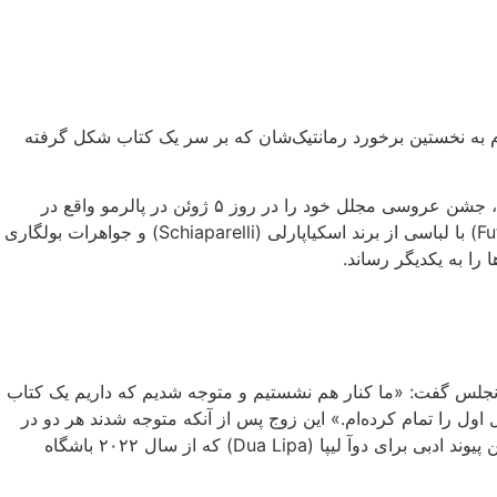
ام به نخستین برخورد رمانتیک‌شان که بر سر یک کتاب شکل گرفته
به گزارش لوح خبر، دوآ لیپا (Dua Lipa) و کالوم ترنر (Callum Turner)، پس از برگزاری مراسم عقد قانونی خود در تاریخ ۳۱ مه در لندن، جشن عروسی مجلل خود را در روز ۵ ژوئن در پالرمو واقع در
سیسیل ایتالیا برگزار کردند. در حالی که مراسم عقد آن‌ها در لندن محفلی صمیمی بود و خواننده آهنگ «نوستالژی آینده» (Future Nostalgia) با لباسی از برند اسکیاپارلی (Schiaparelli) و جواهرات بولگاری
Su) درباره اولین ملاقات‌شان در رستورانی در لس‌آنجلس گفت: «ما کنار هم نشستیم و متوجه شدیم که داریم یک کتاب
اول را تمام کرده‌ام.» این زوج پس از آنکه متوجه شدند هر دو در
حال مطالعه رمان «اعتماد» (Trust) اثر هرنان دیاز (Hernán Díaz) هستند، رابطه عاشقانه خود را به عنوان یک زوج رسمی آغاز کردند. این پیوند ادبی برای دوآ لیپا (Dua Lipa) که از سال ۲۰۲۲ باشگاه