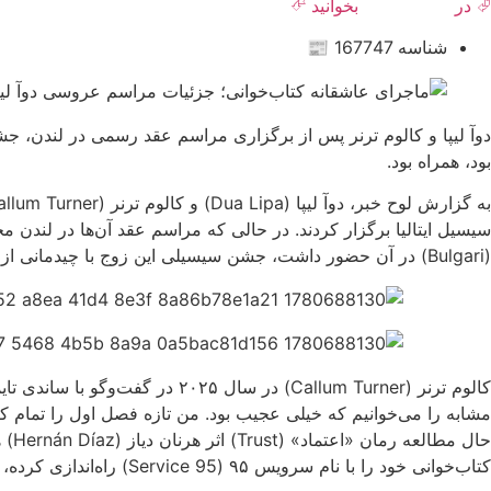
⮰ در
روزنامه هنر
بخوانید ⮶
شناسه 167747 📰
دوآ لیپا و کالوم ترنر پس از برگزاری مراسم عقد رسمی در لندن، جش
بود، همراه بود.
(Bulgari) در آن حضور داشت، جشن سیسیلی این زوج با چیدمانی از کتاب‌های رنگارنگ همراه بود که یادآور داستان عاشقانه‌ای بود که آن‌ها را به یکدیگر رساند.
مشابه را می‌خوانیم که خیلی عجیب بود. من تازه فصل اول را تمام کرد
کتاب‌خوانی خود را با نام سرویس ۹۵ (Service 95) راه‌اندازی کرده، بسیار معنادار به نظر می‌رسید.