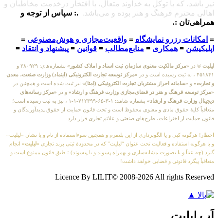
نیز باشد، که با توکل به خداوند متعال، با افتخار درخدمت مخاطبان و
اهالی محترم فرهنگ و هنر بوده و می‌باشد.
.: سپاس از توجه و
همراهی‌تان :.
≡
امکانات رزرو نمایشگاه
≡
واقعیت‌مجازی و هوش‌مصنوعی
≡
اپلیکیشن
≡
همکاری
≡
منابع‌مطالب
≡
قوانین
≡
پیشنهاد و انتقاد
≡
لیلیت
® در
«مرکز مالکیت معنوی سازمان ثبت اسناد و املاک کشور»
بشماره‌های: ۲۸۰۹۲۹ و
۴۵۱۸۴۱ ، به ثبت رسیده است و در
«مرکز توسعه تجارت الکترونیکی (اینماد) وزارت صنعت، معدن
و تجارت»
و
«سامانه احراز مشتریان تجارت الکترونیکی (اِمتا)»
نیز ثبت شده است و همچنین در
«مرکز توسعه فرهنگ و هنر در فضای‌مجازی وزارت فرهنگ و ارشاد»
و در
«مرکز رسانه‌های
دیجیتال وزارت فرهنگ و ارشاد»
بشماره شامَد: ۱-۳-۶۵-۷۱۲۳۹۹-۱-۱ ، نیز به ثبت رسیده است؛
متعاقباً کلیهٔ حقوق مادی و معنوی محفوظ است و تحت قانون حمایت از حقوق پدیدآورندگان و
قانون حمایت از اختراعات، طرح‌های صنعتی و علائم تجاری قرار دارد.
اخطار! هرگونه کپی و یا الگوبرداری از این پلتفرم و همچنین سوءاستفاده از نام و یا نشان «لیلیت»
و یا هرگونه استفاده و فعالیت تحت عنوان “لیلیت” که در محدودهٔ ثبتی برند تجاری
«لیلیت»
انجام
گیرد (چه عیناً و یا بصورت مشابه‌سازی و بهمراه پسوند و یا پیشوند) ؛ طبق قانون ممنوع است و
متعاقباً پیگرد قانونی و قضایی خواهد داشت!
Licence By LILIT© 2008-2026 All rights Reserved
اَپ لیلیت