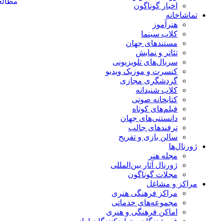
اخبار گوناگون
تماشاخانه
هنرآموز
کلاب سینما
مستندهای جهان
تئاتر و نمایش
سریال‌های تلویزیونی
کنسرت و موزیک ویدیو
گردشگری مجازی
کلاب شنیدانه
کتابخانه صوتی
فیلم‌های کوتاه
دانستنی‌های جهان
ترفندهای جالب
سالن بازی و تفریح
ژورنال‌ها
مجله هنر
ژورنال آثار بین‌المللی
مجلات گوناگون
مراکز و مشاغل
مراکز فرهنگی هنری
مجموعه‌های خدماتی
اماکن فرهنگی و هنری