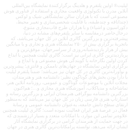
لیلیت® اولین پلتفرم و هلدینگ برگزارکنندهٔ نمایشگاه بین‌المللی
آنلاین مدرن با تکنولوژی واقعیت مجازی و استفاده از فناوری هوش
مصنوعی است که با هزاران سالن نمایشگاهی شیک و لوکس
(چنداتاقه و چندطبقه، با قابلیت شخصی‌سازی و تغییر محیط،
دکوراسیون و اشیاء) و با هزاران طرح قاب‌مجازی متنوع،
درحال‌حاضر درمقایسه با سایر پلتفرم‌های مشابه در دنیا،
پیشرفته‌ترین و بزرگترین گالری آنلاین در کل جهان می‌باشد، که
باتجربهٔ برگزاری بیش از ۲۵۰ نمایشگاه هنری و تجاری و با میانگین
بیش از هزار بازدیدشبانه‌روزی از سراسرجهان، موفق‌ترین و
پربازدیدترین گالری ایرانی نیز است؛ گالری لیلیت همچنین با ابداع
کردن اولین نگارخانه با گویندگی هوش مصنوعی و با ابداع و
برگزاری اولین نمایشگاه در جهان‌های ناممکن و فانتزی؛ پیشروترین
و نوآورانه‌ترین گالری در کل جهان نیز می‌باشد؛ ضمناً پلتفرم لیلیت
با دارا بودن بخش‌های گوناگون نظیر: دانشنامه هنر و هنرمندان،
مجلات آنلاین با موضوعات گوناگون و عمومی، روزنامه آنلاین هنر،
تماشاخانه و مدیاکلاب، آموزشگاه هنری مجازی و…؛ هم‌اکنون
بزرگترین دانشنامه بیوگرافی هنرمندان ایرانی و بزرگترین رسانه و
استارتاپ هنری فارسی زبان در کل جهان نیز می‌باشد که به‌منظور
ارتقای سطح دانش جامعه، به‌عنوان دانشنامه عمومی و رسانهٔ
فعال در عرصهٔ هنر ایران فعالیت نموده است؛ گالری لیلیت همچنین
علاوه‌بر تمامی این موارد، با امکانات متعدد و بسیار ارزشمندی که
در جهت حمایت از هنرمندان گرامی در برگزاری نمایشگاه آثار
ایشان ارائه می‌دهد، توانسته پرامکانات‌ترین گالری هنری در جهان