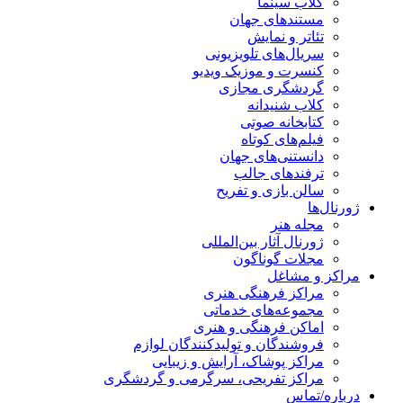
کلاب سینما
مستندهای جهان
تئاتر و نمایش
سریال‌های تلویزیونی
کنسرت و موزیک ویدیو
گردشگری مجازی
کلاب شنیدانه
کتابخانه صوتی
فیلم‌های کوتاه
دانستنی‌های جهان
ترفندهای جالب
سالن بازی و تفریح
ژورنال‌ها
مجله هنر
ژورنال آثار بین‌المللی
مجلات گوناگون
مراکز و مشاغل
مراکز فرهنگی هنری
مجموعه‌های خدماتی
اماکن فرهنگی و هنری
فروشندگان و تولیدکنندگان لوازم
مراکز پوشاک، آرایش و زیبایی
مراکز تفریحی، سرگرمی و گردشگری
درباره/تماس