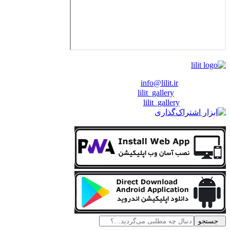
❖ رایـانـامـه :
info@lilit.ir
❖ تــلــگــرام :
lilit_gallery
❖اینستاگرام:
lilit_gallery
جستجو