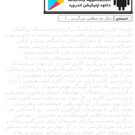
جستجو
لیلیت® اولین پلتفرم و هلدینگ برگزارکنندهٔ نمایشگاه بین‌المللی
آنلاین مدرن با تکنولوژی واقعیت مجازی و استفاده از فناوری هوش
مصنوعی است که با هزاران سالن نمایشگاهی شیک و لوکس
(چنداتاقه و چندطبقه، با قابلیت شخصی‌سازی و تغییر محیط،
دکوراسیون و اشیاء) و با هزاران طرح قاب‌مجازی متنوع،
درحال‌حاضر درمقایسه با سایر پلتفرم‌های مشابه در دنیا،
پیشرفته‌ترین و بزرگترین گالری آنلاین در کل جهان می‌باشد، که
باتجربهٔ برگزاری بیش از ۲۵۰ نمایشگاه هنری و تجاری و با میانگین
بیش از هزار بازدیدشبانه‌روزی از سراسرجهان، موفق‌ترین و
پربازدیدترین گالری ایرانی نیز است؛ گالری لیلیت همچنین با ابداع
کردن اولین نگارخانه با گویندگی هوش مصنوعی و با ابداع و
برگزاری اولین نمایشگاه در جهان‌های ناممکن و فانتزی؛ پیشروترین
و نوآورانه‌ترین گالری در کل جهان نیز می‌باشد؛ ضمناً پلتفرم لیلیت
با دارا بودن بخش‌های گوناگون نظیر: دانشنامه هنر و هنرمندان،
مجلات آنلاین با موضوعات گوناگون و عمومی، روزنامه آنلاین هنر،
تماشاخانه و مدیاکلاب، آموزشگاه هنری مجازی و…؛ هم‌اکنون
بزرگترین دانشنامه بیوگرافی هنرمندان ایرانی و بزرگترین رسانه و
استارتاپ هنری فارسی زبان در کل جهان نیز می‌باشد که به‌منظور
ارتقای سطح دانش جامعه، به‌عنوان دانشنامه عمومی و رسانهٔ