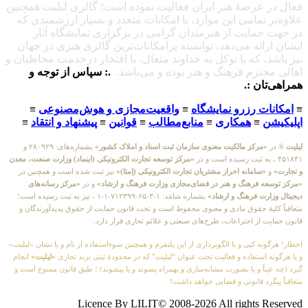
فعال در عرصهٔ هنر ایران فعالیت نموده است؛ گالری لیلیت همچنین
علاوه‌بر تمامی این موارد، با امکانات متعدد و بسیار ارزشمندی که
در جهت حمایت از هنرمندان گرامی در برگزاری نمایشگاه آثار
ایشان ارائه می‌دهد، توانسته پرامکانات‌ترین گالری هنری در جهان
نیز باشد، که با توکل به خداوند متعال، با افتخار درخدمت مخاطبان و
اهالی محترم فرهنگ و هنر بوده و می‌باشد.
.: سپاس از توجه و
همراهی‌تان :.
≡
امکانات رزرو نمایشگاه
≡
واقعیت‌مجازی و هوش‌مصنوعی
≡
اپلیکیشن
≡
همکاری
≡
منابع‌مطالب
≡
قوانین
≡
پیشنهاد و انتقاد
≡
لیلیت
® در
«مرکز مالکیت معنوی سازمان ثبت اسناد و املاک کشور»
بشماره‌های: ۲۸۰۹۲۹ و
۴۵۱۸۴۱ ، به ثبت رسیده است و در
«مرکز توسعه تجارت الکترونیکی (اینماد) وزارت صنعت، معدن
و تجارت»
و
«سامانه احراز مشتریان تجارت الکترونیکی (اِمتا)»
نیز ثبت شده است و همچنین در
«مرکز توسعه فرهنگ و هنر در فضای‌مجازی وزارت فرهنگ و ارشاد»
و در
«مرکز رسانه‌های
دیجیتال وزارت فرهنگ و ارشاد»
بشماره شامَد: ۱-۳-۶۵-۷۱۲۳۹۹-۱-۱ ، نیز به ثبت رسیده است؛
متعاقباً کلیهٔ حقوق مادی و معنوی محفوظ است و تحت قانون حمایت از حقوق پدیدآورندگان و
قانون حمایت از اختراعات، طرح‌های صنعتی و علائم تجاری قرار دارد.
اخطار! هرگونه کپی و یا الگوبرداری از این پلتفرم و همچنین سوءاستفاده از نام و یا نشان «لیلیت»
و یا هرگونه استفاده و فعالیت تحت عنوان “لیلیت” که در محدودهٔ ثبتی برند تجاری
«لیلیت»
انجام
گیرد (چه عیناً و یا بصورت مشابه‌سازی و بهمراه پسوند و یا پیشوند) ؛ طبق قانون ممنوع است و
متعاقباً پیگرد قانونی و قضایی خواهد داشت!
Licence By LILIT© 2008-2026 All rights Reserved