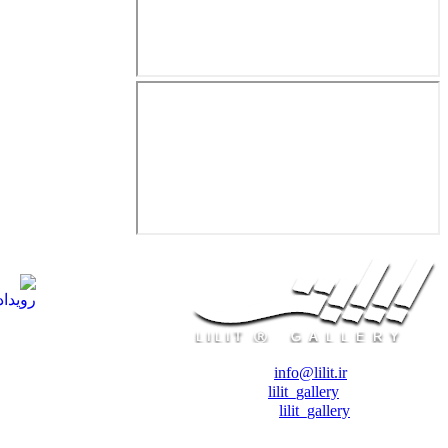
❖ رایـانـامـه :
info@lilit.ir
❖ تــلــگــرام :
lilit_gallery
❖اینستاگرام:
lilit_gallery