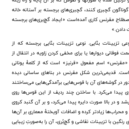
 و تزئین شده با صورتها و نقوش که بر آن پایه و راه زینه
 گوناگون گچبری کنند، گچبری‌های برجسته بر آستانه خانه
اصطلاح مقرنس کاری آمده‌است «ایجاد گچ‌بری‌های برجسته
ت دادن.»
 تزیینات بنّایی. نوعی تزیینات بنّایی برجسته که از
وقانی دیوارها یا برای مخفی کردن زاویه در انتقال از
«مقرنس» اسم مفعول «قرنیز» است که از کلمهٔ یونانی
گرفته شده است. قدیمی‌ترین شکل مقرنس در بناهای ساسانی دیده
ر در گوشه‌های آن با قوس‌هایی برآمدگی‌هایی می‌ساختند
 پیدا می‌کرد. با ساختن چند ردیف از این قوس‌ها روی
شد و در بالا صورت دایره پیدا می‌کرد، و بر آن گنبد کروی
و محراب‌ها زیادتر کرده و اضافات آویختهٔ معماری بر آن‌ها
 رنگین با تزیینات نقاشی و گچ‌بُری، آن را به‌صورتِ زیبایی