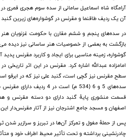
آرامگاه شاه اسماعیل سامانی از سده سوم هجری قمری در بخار
آن یک ردیف طاقنما و مقرنس در گوشواره‌های زیرین گنبد 
در سده‌های پنجم و ششم مقارن با حکومت غزنویان هنر 
بازگشت به بعضی از خصوصیات هنر ساسانی نیز دیده می‌شد.
گوشواره، زمینه مناسبی برای ایجاد و کاربرد مقرنس پدید آم
امامزاده عبدالله اشاره کرد. مقرنس در این اثر تاریخی 
سطح مقرنس نیز گچی است، گنبد علی نیز که در ابرقو است
سده‌های 5 و 6 (534 م) است د
قسمت منشوری پایهٔ گنبد دارای دو دسته مقرنس و هم
اصفهان و مسجد جامع اشترجان نیز از آثار مقرنس‌دار این 
پس از حملهٔ مغول و تمرکز آن‌ها در تبریز و سرازیر شدن 
چادرنشینی برداشته و تحت تأثیر محیط اطراف خود و متأث