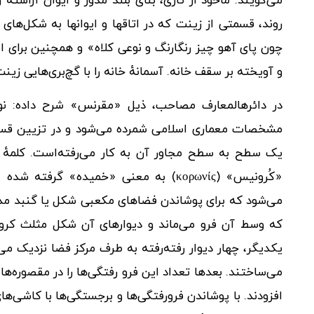
می‌گویند. مأخوذ از تازی، بنای بلند مدور و ایوان آراسته
روند، قسمتی از زینت که در اتاقها و ایوانها به شکل‌های
چون پای آهو چیز رنگارنگ و نوعی کلاه» و همچنین برای 
و آویخته بر سقف خانه. آسمانهٔ خانه را با گچ‌بری‌هایی زین
در دائرهالمعارف مصاحب، ذیل «مقرنس» شرح داده: نوعی
مشخصات معماری اسلامی شمرده می‌شود و در تزیین قسمت ف
یک سطح به سطح مجاور آن به کار می‌رفته‌است. کلمهٔ 
«کُرونیس» (κορωνίς) به معنی «خمیده» 
می‌شود که برای پوشاندن فضاهای مکعبی شکل یا گنبد مدو
که وسط آن فرو می‌ماند و دیوارهای آن شکل مثلث کروی
یکدیگر، چهار دیوار رفته‌رفته به طرف مرکز فضا نزدیک می‌
می‌ساختند. بعدها تعداد این فرو رفتگی‌ها را در مقصوره‌ها 
افزودند. با پوشاندن فرورفتگی‌ها و برجستگی‌ها با کاشی‌های