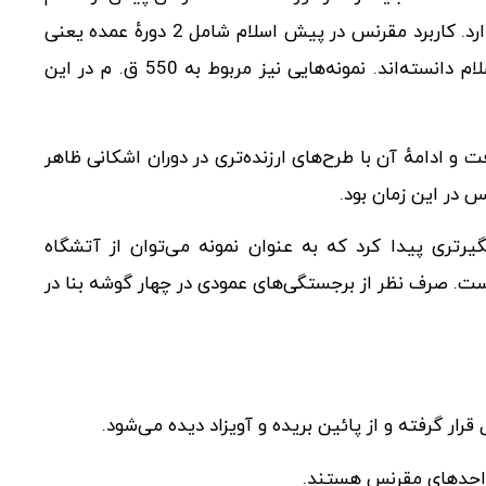
با مقرنس پس از اسلام تفاوت‌های قابل توجه و آشکاری دارد. کاربرد مقرنس در پیش اسلام شامل 2 دورهٔ عمده یعنی
250 ق. م تا 224 ب. م و از 224 ب. م تا زمان ظهور اسلام دانسته‌اند. نمونه‌هایی نیز مربوط به 550 ق. م در این
 ادامهٔ آن با طرح‌های ارزنده‌تری در دوران اشکانی ظاهر
در این زمان بود.
تری پیدا کرد که به عنوان نمونه می‌توان از آتشگاه
 است. صرف نظر از برجستگی‌های عمودی در چهار گوشه بنا در
ار گرفته و از پائین بریده و آویزاد دیده می‌شود.
 واحدهای مقرنس هستند.