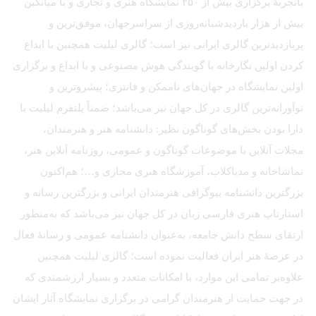
باتجربهٔ برگزاری بیش از ۲۵۰ نمایشگاه هنری و تجاری و با میانگین
بیش از هزار بازدیدشبانه‌روزی از سراسرجهان، موفق‌ترین و
پربازدیدترین گالری ایرانی نیز است؛ گالری لیلیت همچنین با ابداع
کردن اولین نگارخانه با گویندگی هوش مصنوعی و با ابداع و برگزاری
اولین نمایشگاه در جهان‌های ناممکن و فانتزی؛ پیشروترین و
نوآورانه‌ترین گالری در کل جهان نیز می‌باشد؛ ضمناً پلتفرم لیلیت با
دارا بودن بخش‌های گوناگون نظیر: دانشنامه هنر و هنرمندان،
مجلات آنلاین با موضوعات گوناگون و عمومی، روزنامه آنلاین هنر،
تماشاخانه و مدیاکلاب، آموزشگاه هنری مجازی و…؛ هم‌اکنون
بزرگترین دانشنامه بیوگرافی هنرمندان ایرانی و بزرگترین رسانه و
استارتاپ هنری فارسی زبان در کل جهان نیز می‌باشد که به‌منظور
ارتقای سطح دانش جامعه، به‌عنوان دانشنامه عمومی و رسانهٔ فعال
در عرصهٔ هنر ایران فعالیت نموده است؛ گالری لیلیت همچنین
علاوه‌بر تمامی این موارد، با امکانات متعدد و بسیار ارزشمندی که
در جهت حمایت از هنرمندان گرامی در برگزاری نمایشگاه آثار ایشان