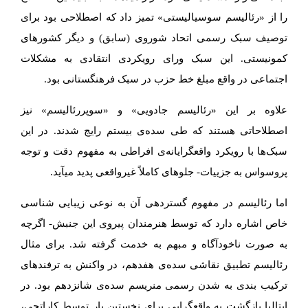
را از «رئالیسم سوسیالیستی» تمیز داد که اصطلاحی بود برای
توصیف سبک رسمی اتحاد شوروی (سابق) و دیگر کشورهای
کمونیستی. این سبک ورای رویکردی انتقادی به مشکلات
اجتماعی در واقع مبلغ خط حزب در سبک فرهنگستانی بود.
علاوه بر این «رئالیسم جادویی» و «سوپررئالیسم» نیز
اصطلاحاتی هستند که طی سده­‌ی بیستم رایج شدند. در این
سبک­‌ها با رویکرد واقع­گرایانه­‌ی افراطی به مفهوم دقت و توجه
پروسواس به جزییات- جلوه­ای کاملاً غیرواقعی پدید می­آید.
اما رئالیسم در مفهوم گسترده­ی آن به نوعی زیبایی­ شناسی
خاص اشاره دارد که توسط هنرمندان پیروی این جنبش- اگرچه
به صورت ناخودآگاه و مبهم به خدمت گرفته شد. برای مثال
رئالیسم تطبیق نقاشی سده­‌ی هفدهم، در واکنش به ترفندهای
ترکیب بندی به شدن رسمی منریسم سده­‌ی شانزدهم بود. در
ایتالیا بازگشت به واقع­گرایی برای نخستین بار توسط کاراتچی،