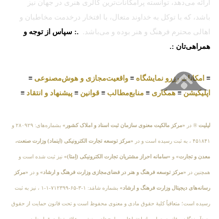
ارائه می‌دهد، توانسته پرامکانات‌ترین گالری هنری در جهان نیز
باشد، که با توکل به خداوند متعال، با افتخار درخدمت مخاطبان و
اهالی محترم فرهنگ و هنر بوده و می‌باشد.
.: سپاس از توجه و
همراهی‌تان :.
≡
امکانات رزرو نمایشگاه
≡
واقعیت‌مجازی و هوش‌مصنوعی
≡
اپلیکیشن
≡
همکاری
≡
منابع‌مطالب
≡
قوانین
≡
پیشنهاد و انتقاد
≡
لیلیت
® در
«مرکز مالکیت معنوی سازمان ثبت اسناد و املاک کشور»
بشماره‌های: ۲۸۰۹۲۹ و
۴۵۱۸۴۱ ، به ثبت رسیده است و در
«مرکز توسعه تجارت الکترونیکی (اینماد) وزارت صنعت،
معدن و تجارت»
و
«سامانه احراز مشتریان تجارت الکترونیکی (اِمتا)»
نیز ثبت شده است و
همچنین در
«مرکز توسعه فرهنگ و هنر در فضای‌مجازی وزارت فرهنگ و ارشاد»
و در
«مرکز
رسانه‌های دیجیتال وزارت فرهنگ و ارشاد»
بشماره شامَد: ۱-۳-۶۵-۷۱۲۳۹۹-۱-۱ ، نیز به ثبت
رسیده است؛ متعاقباً کلیهٔ حقوق مادی و معنوی محفوظ است و تحت قانون حمایت از حقوق