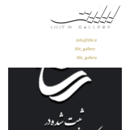
❖ رایـانـامـه :
info@lilit.ir
❖ تــلــگــرام :
lilit_gallery
❖اینستاگرام:
lilit_gallery