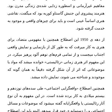
مفاهیم غیرآرمانی و اسطوره ­زدایی شده­‌ی زندگی مدرن بود.
هنرمند پیشروی این جنبش گاستاو کوربه بود که می­گفت، نقاشی
هنری اساساً عینی است و باید برای چیزهای واقعی و موجود به
خدمت گرفته شود.
از دهه ­ی 1950 این اصطلاح همچنین با مفهومی متضاد، برای
هنری به کار می­رفت که به طور کل از بازنمایی و نمایش واقعی
اجتناب می­جست و از تمامی فرم­‌های توهم ­آلود پرهیز می­کرد. در
این مفهوم اثر هنری زمانی «رئالیستی» خوانده می­شد که مواد یا
موضوعاتی که اثر از آن شکل گرفته دقیقاً به همان گونه که
موجودند و شناخته می­ شوند، نمایش داده می­شد.
همچنین اصطلاح «واقع­گرایی اجتماعی» طی سده­‌های نوزدهم و
بیستم میلادی به کار برده شده است. در این مفهوم به آن نوع
آثار رئالیستی یا واقع­گرایانه گفته می­شود که موضوعات و مسائل
اجتماعی و را دستمایه ­ی خود قرار می­دهد. البته باید این اصطلاح