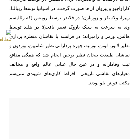
کاراواجیو و پیروان آن‌ها صورت گرفت، در اسپانیا توسط ریبالتا،
ریبرا، ولاسکز و زوربارن؛ در فلاندر توسط روبنس (که رئالیسم
وی به سرعت به سبک باروک تغییر یافت)؛ در هلند توسط
هالس، ورمر و رامبراند؛ در فرانسه با نقاشان منظره­ پردازی
نظیر لاتور، لونن، تورنیه، چهره­ پردازانی نظیر شامپین، بوردون و
نقاشان طبیعت بیجان نظیر بوجین انجام شد که همگی مدافع
ثبت وفادارانه و در عین حال غنائی عالم واقع و مخالف
معیارهای نقاشی تاریخی افراط کاری­‌های شیوه­‌ی منریسم
مکتب فونتن بلو بودند.