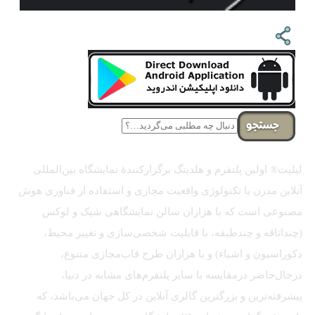
جستجو
لیلیت® اولین پلتفرم و هلدینگ برگزارکنندهٔ نمایشگاه بین‌المللی
آنلاین مدرن با تکنولوژی واقعیت مجازی و استفاده از فناوری هوش
مصنوعی است که با هزاران سالن نمایشگاهی شیک و لوکس
(چنداتاقه و چندطبقه، با قابلیت شخصی‌سازی و تغییر محیط،
دکوراسیون و اشیاء) و با هزاران طرح قاب‌مجازی متنوع،
درحال‌حاضر درمقایسه با سایر پلتفرم‌های مشابه در دنیا،
پیشرفته‌ترین و بزرگترین گالری آنلاین در کل جهان می‌باشد، که