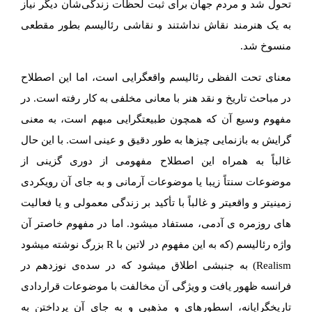
تحول شد و مردم جهان برای ثبت لحظات زندگی‌شان دیگر نیاز
به یک هنرمند نقاش نداشتند و نقاشی رئالیسم بطور مقطعی
منسوخ شد.
معنای تحت الفظی رئالیسم واقع­گرایی است، اما این اصطلاح
در مباحث تاریخ و نقد هنر با معانی مخلفی به کار رفته است. در
مفهوم وسیع آن که همچون طبیعت­گرایی مبهم است، به معنی
گرایش به بازنمایی چیزها به طور دقیق و عینی است. با این حال
غالباً به همراه این اصطلاح مفهومی از دوری گزینی از
موضوعات سنتاً زیبا یا موضوعات آرمانی و به جای آن رویکردی
زمینی­تر و واقعی­تر و غالباً با تأکید بر زندگی معمولی و یا فعالیت­‌
های روزمره ­ی آدمی، مستفاد می­شود. اما در مفهوم خاص­تر آن
واژه رئالیسم (که به این مفهوم در لاتین با R بزرگ نوشته می­شود
Realism) به جنبشی اطلاق می­شود که در سده­‌ی نوزدهم در
فرانسه ظهور یافت و ویژگی آن مخالفت با موضوعات قراردادی
تاریخ­گرایانه، اسطوره­ای و مذهبی و به جای آن پرداختن به