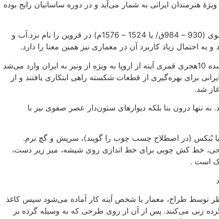
یژهٔ هنرمندان ایرانی به شمار می‌آید و در دوره ساسانیان رایج بوده
از آیینه کاری‌های بجا مانده می‌توان بنای دیوانخانهٔ شاه طهماسب صفوی (930 – 984ق‌/ یا 1524 – 1576م‌) در قزوین را نام برد.آب و
 و به احتمال زیاد کاربرد آن در معماری نیز همین معنا را دارد.
علاوه بر این ریشه‌های اقتصادی آینه‌کاری را نباید فراموش کرد. در سده 10هجری قمری آینه از اروپا به ویژه از ونیز به ایران وارد می‌شد
یرانی برای بهره‌گیری از قطعات شکسته راهی ابتکاری یافتند و از
غاز شد.
. نه تنها درون بنا بلکه دیوارهای ستون‌دار عصر صفوی نیز با
ب یا بُنکس (در اصطلاح چسب چوب را گویند)، سریش و گچ نرم.
م طراحی، خط کش چوبی برای خط اندازی روی شیشه، میز زیر دست،
دک است .
نظر توسط طراح، معمار یا شخص آینه کار آماده می‌شود سپس کاغذ
ده زنی می‌کنند. پس از آن از روی طرحی که به وسیله گرده بر