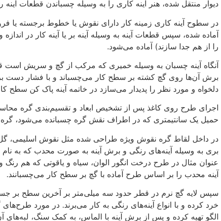
دیوار منتقل شده، هنر آینه کاری را به وسیله چسباندن قطعات آینه ر
در سطوح آینه کاری زمینه کار دارای نقوش یا خطوط برجسته یا فرو
آماده شده، سپس قطعات آینه به وسیله آینه بر یا آینه کار در اندازه 
را از هم جدا سازند) آماده می‌شود.
آنگاه آینه چسبان به وسیله خمیری که مرکب از گچ و سریش است ق
برش آن‌ها روی گچ کشته بر سطح کار می‌چسباند و با فشار دست ب
دلخواه و مورد نظر را پدیدار می‌سازد در خاتمه آینه پاک کن سطح کار
اجرای طرح روی کاغذ پس از تشخیص ابعاد و تقسیم‌بندی گره محاسبه
حمیل یک سانتیمتری که در اطراف نقش گره چسبانده می‌شود، گره ا
در داخل لقاط گره نقوش ویژه طراحی شده مثل نقوش اسلیمی، گل و ب
بری به وسیله آینه‌های رنگی و برش آینه به صورت محدب که به نام 
عنوان مثال در طرح درخت انگور الوان، سیاه و یاقوتی که هم رنگ
آینه محدب را بر اساس طرح آماده با گچ بر سطح کار می‌چسبانند.
سپس لایه گچ نرم در قطر حدود سه میلی‌متر بر آخرین سطح بر جس
خرد کرده و با انواع آینه‌های رنگی به کار می‌برند. در مورد طرح‌ها
الگو تهیه کرده و پس از برش آینه با الماس، به کمک سنگ، لبه‌های آ