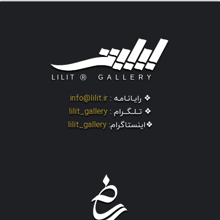
❖ رایـانـامـه :
info@lilit.ir
❖ تــلــگــرام :
lilit_gallery
❖اینستاگرام:
lilit_gallery