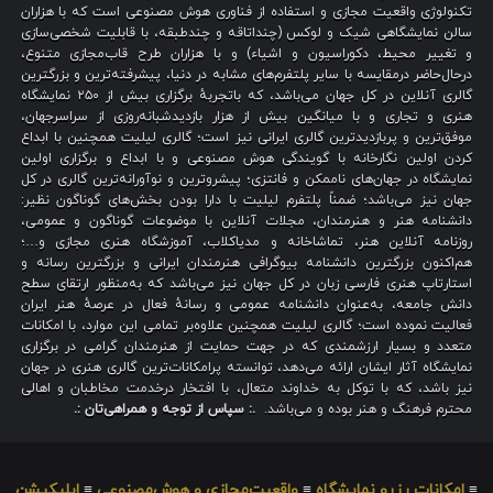
تکنولوژی واقعیت مجازی و استفاده از فناوری هوش مصنوعی است که با هزاران
سالن نمایشگاهی شیک و لوکس (چنداتاقه و چندطبقه، با قابلیت شخصی‌سازی
و تغییر محیط، دکوراسیون و اشیاء) و با هزاران طرح قاب‌مجازی متنوع،
درحال‌حاضر درمقایسه با سایر پلتفرم‌های مشابه در دنیا، پیشرفته‌ترین و بزرگترین
گالری آنلاین در کل جهان می‌باشد، که باتجربهٔ برگزاری بیش از ۲۵۰ نمایشگاه
هنری و تجاری و با میانگین بیش از هزار بازدیدشبانه‌روزی از سراسرجهان،
موفق‌ترین و پربازدیدترین گالری ایرانی نیز است؛ گالری لیلیت همچنین با ابداع
کردن اولین نگارخانه با گویندگی هوش مصنوعی و با ابداع و برگزاری اولین
نمایشگاه در جهان‌های ناممکن و فانتزی؛ پیشروترین و نوآورانه‌ترین گالری در کل
جهان نیز می‌باشد؛ ضمناً پلتفرم لیلیت با دارا بودن بخش‌های گوناگون نظیر:
دانشنامه هنر و هنرمندان، مجلات آنلاین با موضوعات گوناگون و عمومی،
روزنامه آنلاین هنر، تماشاخانه و مدیاکلاب، آموزشگاه هنری مجازی و…؛
هم‌اکنون بزرگترین دانشنامه بیوگرافی هنرمندان ایرانی و بزرگترین رسانه و
استارتاپ هنری فارسی زبان در کل جهان نیز می‌باشد که به‌منظور ارتقای سطح
دانش جامعه، به‌عنوان دانشنامه عمومی و رسانهٔ فعال در عرصهٔ هنر ایران
فعالیت نموده است؛ گالری لیلیت همچنین علاوه‌بر تمامی این موارد، با امکانات
متعدد و بسیار ارزشمندی که در جهت حمایت از هنرمندان گرامی در برگزاری
نمایشگاه آثار ایشان ارائه می‌دهد، توانسته پرامکانات‌ترین گالری هنری در جهان
نیز باشد، که با توکل به خداوند متعال، با افتخار درخدمت مخاطبان و اهالی
محترم فرهنگ و هنر بوده و می‌باشد.
.: سپاس از توجه و همراهی‌تان :.
≡
امکانات رزرو نمایشگاه
≡
واقعیت‌مجازی و هوش‌مصنوعی
≡
اپلیکیشن