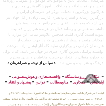
هنرمندان، مجلات آنلاین با موضوعات گوناگون و عمومی، روزنامه
آنلاین هنر، تماشاخانه و مدیاکلاب، آموزشگاه هنری مجازی و…؛
هم‌اکنون بزرگترین دانشنامه بیوگرافی هنرمندان ایرانی و
بزرگترین رسانه و استارتاپ هنری فارسی زبان در کل جهان نیز
می‌باشد که به‌منظور ارتقای سطح دانش جامعه، به‌عنوان
دانشنامه عمومی و رسانهٔ فعال در عرصهٔ هنر ایران فعالیت
نموده است؛ گالری لیلیت همچنین علاوه‌بر تمامی این موارد، با
امکانات متعدد و بسیار ارزشمندی که در جهت حمایت از
هنرمندان گرامی در برگزاری نمایشگاه آثار ایشان ارائه می‌دهد،
توانسته پرامکانات‌ترین گالری هنری در جهان نیز باشد، که با توکل
به خداوند متعال، با افتخار درخدمت مخاطبان و اهالی محترم
فرهنگ و هنر بوده و می‌باشد.
.: سپاس از توجه و همراهی‌تان :.
≡
امکانات رزرو نمایشگاه
≡
واقعیت‌مجازی و هوش‌مصنوعی
≡
اپلیکیشن
≡
همکاری
≡
منابع‌مطالب
≡
قوانین
≡
پیشنهاد و انتقاد
≡
لیلیت
® در
«مرکز مالکیت معنوی سازمان ثبت اسناد و املاک کشور»
بشماره‌های: ۲۸۰۹۲۹ و
۴۵۱۸۴۱ ، به ثبت رسیده است و در
«مرکز توسعه تجارت الکترونیکی (اینماد) وزارت صنعت، معدن و
تجارت»
و
«سامانه احراز مشتریان تجارت الکترونیکی (اِمتا)»
نیز ثبت شده است و همچنین در