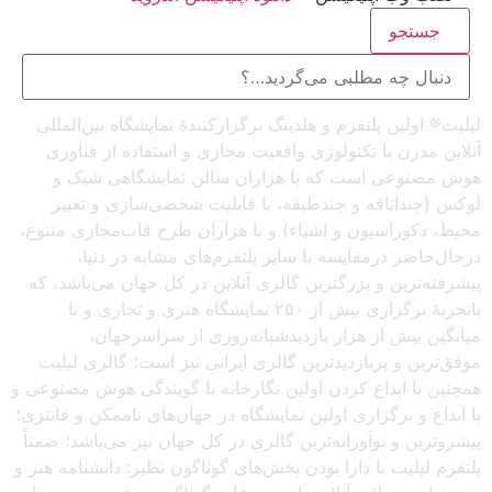
جستجو
لیلیت® اولین پلتفرم و هلدینگ برگزارکنندهٔ نمایشگاه بین‌المللی
آنلاین مدرن با تکنولوژی واقعیت مجازی و استفاده از فناوری
هوش مصنوعی است که با هزاران سالن نمایشگاهی شیک و
لوکس (چنداتاقه و چندطبقه، با قابلیت شخصی‌سازی و تغییر
محیط، دکوراسیون و اشیاء) و با هزاران طرح قاب‌مجازی متنوع،
درحال‌حاضر درمقایسه با سایر پلتفرم‌های مشابه در دنیا،
پیشرفته‌ترین و بزرگترین گالری آنلاین در کل جهان می‌باشد، که
باتجربهٔ برگزاری بیش از ۲۵۰ نمایشگاه هنری و تجاری و با
میانگین بیش از هزار بازدیدشبانه‌روزی از سراسرجهان،
موفق‌ترین و پربازدیدترین گالری ایرانی نیز است؛ گالری لیلیت
همچنین با ابداع کردن اولین نگارخانه با گویندگی هوش مصنوعی و
با ابداع و برگزاری اولین نمایشگاه در جهان‌های ناممکن و فانتزی؛
پیشروترین و نوآورانه‌ترین گالری در کل جهان نیز می‌باشد؛ ضمناً
پلتفرم لیلیت با دارا بودن بخش‌های گوناگون نظیر: دانشنامه هنر و