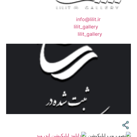
❖ رایـانـامـه :
info@lilit.ir
❖ تــلــگــرام :
lilit_gallery
❖اینستاگرام:
lilit_gallery