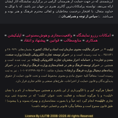
ارزشمندی که در جهت حمایت از هنرمندان گرامی در برگزاری نمایشگاه آثار ایشان
ارائه می‌دهد، توانسته پرامکانات‌ترین گالری هنری در جهان نیز باشد، که با توکل به
خداوند متعال، با افتخار درخدمت مخاطبان و اهالی محترم فرهنگ و هنر بوده و
می‌باشد.
.: سپاس از توجه و همراهی‌تان :.
≡
امکانات رزرو نمایشگاه
≡
واقعیت‌مجازی و هوش‌مصنوعی
≡
اپلیکیشن
≡
همکاری
≡
منابع‌مطالب
≡
قوانین
≡
پیشنهاد و انتقاد
≡
لیلیت
® در
«مرکز مالکیت معنوی سازمان ثبت اسناد و املاک کشور»
بشماره‌های: ۲۸۰۹۲۹ و
۴۵۱۸۴۱ ، به ثبت رسیده است و در
«مرکز توسعه تجارت الکترونیکی (اینماد) وزارت صنعت،
معدن و تجارت»
و
«سامانه احراز مشتریان تجارت الکترونیکی (اِمتا)»
نیز ثبت شده است و
همچنین در
«مرکز توسعه فرهنگ و هنر در فضای‌مجازی وزارت فرهنگ و ارشاد»
و در
«مرکز
رسانه‌های دیجیتال وزارت فرهنگ و ارشاد»
بشماره شامَد: ۱-۳-۶۵-۷۱۲۳۹۹-۱-۱ ، نیز به ثبت
رسیده است؛ متعاقباً کلیهٔ حقوق مادی و معنوی محفوظ است و تحت قانون حمایت از حقوق
پدیدآورندگان و قانون حمایت از اختراعات، طرح‌های صنعتی و علائم تجاری قرار دارد.
اخطار! هرگونه کپی و یا الگوبرداری از این پلتفرم و همچنین سوءاستفاده از نام و یا نشان
«لیلیت» و یا هرگونه استفاده و فعالیت تحت عنوان “لیلیت” که در محدودهٔ ثبتی برند
تجاری
«لیلیت»
انجام گیرد (چه عیناً و یا بصورت مشابه‌سازی و بهمراه پسوند و یا پیشوند) ؛
طبق قانون ممنوع است و متعاقباً پیگرد قانونی و قضایی خواهد داشت!
Licence By LILIT© 2008-2026 All rights Reserved