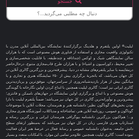
جستجو
لیلیت® اولین پلتفرم و هلدینگ برگزارکنندهٔ نمایشگاه بین‌المللی آنلاین مدرن با
تکنولوژی واقعیت مجازی و استفاده از فناوری هوش مصنوعی است که با هزاران
سالن نمایشگاهی شیک و لوکس (چنداتاقه و چندطبقه، با قابلیت شخصی‌سازی و
تغییر محیط، دکوراسیون و اشیاء) و با هزاران طرح قاب‌مجازی متنوع، درحال‌حاضر
درمقایسه با سایر پلتفرم‌های مشابه در دنیا، پیشرفته‌ترین و بزرگترین گالری آنلاین در
کل جهان می‌باشد، که باتجربهٔ برگزاری بیش از ۲۵۰ نمایشگاه هنری و تجاری و با
میانگین بیش از هزار بازدیدشبانه‌روزی از سراسرجهان، موفق‌ترین و پربازدیدترین
گالری ایرانی نیز است؛ گالری لیلیت همچنین با ابداع کردن اولین نگارخانه با گویندگی
هوش مصنوعی و با ابداع و برگزاری اولین نمایشگاه در جهان‌های ناممکن و فانتزی؛
پیشروترین و نوآورانه‌ترین گالری در کل جهان نیز می‌باشد؛ ضمناً پلتفرم لیلیت با دارا
بودن بخش‌های گوناگون نظیر: دانشنامه هنر و هنرمندان، مجلات آنلاین با موضوعات
گوناگون و عمومی، روزنامه آنلاین هنر، تماشاخانه و مدیاکلاب، آموزشگاه هنری مجازی
و…؛ هم‌اکنون بزرگترین دانشنامه بیوگرافی هنرمندان ایرانی و بزرگترین رسانه و
استارتاپ هنری فارسی زبان در کل جهان نیز می‌باشد که به‌منظور ارتقای سطح
دانش جامعه، به‌عنوان دانشنامه عمومی و رسانهٔ فعال در عرصهٔ هنر ایران فعالیت
نموده است؛ گالری لیلیت همچنین علاوه‌بر تمامی این موارد، با امکانات متعدد و بسیار