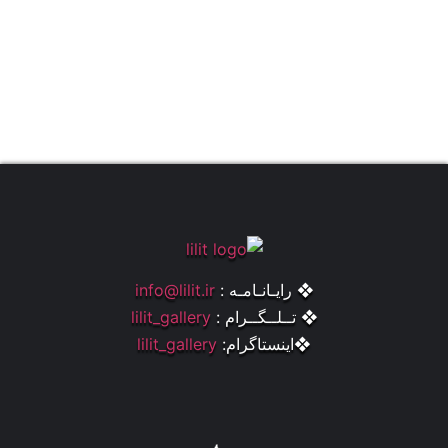
❖ رایـانـامـه :
info@lilit.ir
❖ تــلــگــرام :
lilit_gallery
❖اینستاگرام:
lilit_gallery