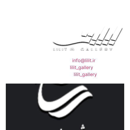
❖ رایـانـامـه :
info@lilit.ir
❖ تــلــگــرام :
lilit_gallery
❖اینستاگرام:
lilit_gallery