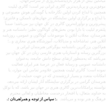
میانگین بیش از هزار بازدیدشبانه‌روزی از سراسرجهان،
موفق‌ترین و پربازدیدترین گالری ایرانی نیز است؛ گالری لیلیت
همچنین با ابداع کردن اولین نگارخانه با گویندگی هوش مصنوعی و
با ابداع و برگزاری اولین نمایشگاه در جهان‌های ناممکن و فانتزی؛
پیشروترین و نوآورانه‌ترین گالری در کل جهان نیز می‌باشد؛ ضمناً
پلتفرم لیلیت با دارا بودن بخش‌های گوناگون نظیر: دانشنامه هنر و
هنرمندان، مجلات آنلاین با موضوعات گوناگون و عمومی، روزنامه
آنلاین هنر، تماشاخانه و مدیاکلاب، آموزشگاه هنری مجازی و…؛
هم‌اکنون بزرگترین دانشنامه بیوگرافی هنرمندان ایرانی و
بزرگترین رسانه و استارتاپ هنری فارسی زبان در کل جهان نیز
می‌باشد که به‌منظور ارتقای سطح دانش جامعه، به‌عنوان
دانشنامه عمومی و رسانهٔ فعال در عرصهٔ هنر ایران فعالیت
نموده است؛ گالری لیلیت همچنین علاوه‌بر تمامی این موارد، با
امکانات متعدد و بسیار ارزشمندی که در جهت حمایت از
هنرمندان گرامی در برگزاری نمایشگاه آثار ایشان ارائه می‌دهد،
توانسته پرامکانات‌ترین گالری هنری در جهان نیز باشد، که با توکل
به خداوند متعال، با افتخار درخدمت مخاطبان و اهالی محترم
فرهنگ و هنر بوده و می‌باشد.
.: سپاس از توجه و همراهی‌تان :.