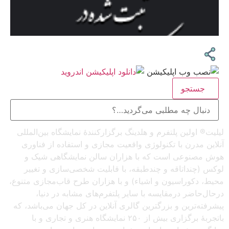
جستجو
لیلیت® اولین پلتفرم و هلدینگ برگزارکنندهٔ نمایشگاه بین‌المللی
آنلاین مدرن با تکنولوژی واقعیت مجازی و استفاده از فناوری
هوش مصنوعی است که با هزاران سالن نمایشگاهی شیک و
لوکس (چنداتاقه و چندطبقه، با قابلیت شخصی‌سازی و تغییر
محیط، دکوراسیون و اشیاء) و با هزاران طرح قاب‌مجازی متنوع،
درحال‌حاضر درمقایسه با سایر پلتفرم‌های مشابه در دنیا،
پیشرفته‌ترین و بزرگترین گالری آنلاین در کل جهان می‌باشد، که
باتجربهٔ برگزاری بیش از ۲۵۰ نمایشگاه هنری و تجاری و با