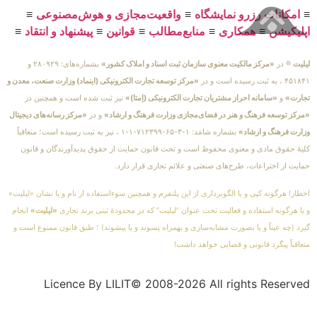
≡
امکانات رزرو نمایشگاه
≡
واقعیت‌مجازی و هوش‌مصنوعی
≡
اپلیکیشن
≡
همکاری
≡
منابع‌مطالب
≡
قوانین
≡
پیشنهاد و انتقاد
≡
لیلیت
® در
«مرکز مالکیت معنوی سازمان ثبت اسناد و املاک کشور»
بشماره‌های: ۲۸۰۹۲۹ و
۴۵۱۸۴۱ ، به ثبت رسیده است و در
«مرکز توسعه تجارت الکترونیکی (اینماد) وزارت صنعت، معدن و
تجارت»
و
«سامانه احراز مشتریان تجارت الکترونیکی (اِمتا)»
نیز ثبت شده است و همچنین در
«مرکز توسعه فرهنگ و هنر در فضای‌مجازی وزارت فرهنگ و ارشاد»
و در
«مرکز رسانه‌های دیجیتال
وزارت فرهنگ و ارشاد»
بشماره شامَد: ۱-۳-۶۵-۷۱۲۳۹۹-۱-۱ ، نیز به ثبت رسیده است؛ متعاقباً
کلیهٔ حقوق مادی و معنوی محفوظ است و تحت قانون حمایت از حقوق پدیدآورندگان و قانون
حمایت از اختراعات، طرح‌های صنعتی و علائم تجاری قرار دارد.
اخطار! هرگونه کپی و یا الگوبرداری از این پلتفرم و همچنین سوءاستفاده از نام و یا نشان «لیلیت»
و یا هرگونه استفاده و فعالیت تحت عنوان “لیلیت” که در محدودهٔ ثبتی برند تجاری
«لیلیت»
انجام
گیرد (چه عیناً و یا بصورت مشابه‌سازی و بهمراه پسوند و یا پیشوند) ؛ طبق قانون ممنوع است و
متعاقباً پیگرد قانونی و قضایی خواهد داشت!
Licence By LILIT© 2008-2026 All rights Reserved