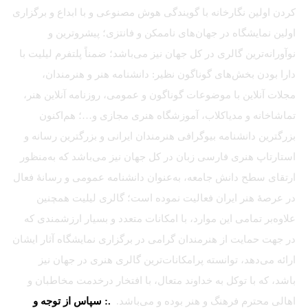
کردن اولین نگارخانه با گویندگی هوش مصنوعی و با ابداع و برگزاری
اولین نمایشگاه در جهان‌های ناممکن و فانتزی؛ پیشروترین و
نوآورانه‌ترین گالری در کل جهان نیز می‌باشد؛ ضمناً پلتفرم لیلیت با
دارا بودن بخش‌های گوناگون نظیر: دانشنامه هنر و هنرمندان،
مجلات آنلاین با موضوعات گوناگون و عمومی، روزنامه آنلاین هنر،
تماشاخانه و مدیاکلاب، آموزشگاه هنری مجازی و…؛ هم‌اکنون
بزرگترین دانشنامه بیوگرافی هنرمندان ایرانی و بزرگترین رسانه و
استارتاپ هنری فارسی زبان در کل جهان نیز می‌باشد که به‌منظور
ارتقای سطح دانش جامعه، به‌عنوان دانشنامه عمومی و رسانهٔ فعال
در عرصهٔ هنر ایران فعالیت نموده است؛ گالری لیلیت همچنین
علاوه‌بر تمامی این موارد، با امکانات متعدد و بسیار ارزشمندی که
در جهت حمایت از هنرمندان گرامی در برگزاری نمایشگاه آثار ایشان
ارائه می‌دهد، توانسته پرامکانات‌ترین گالری هنری در جهان نیز
باشد، که با توکل به خداوند متعال، با افتخار درخدمت مخاطبان و
اهالی محترم فرهنگ و هنر بوده و می‌باشد.
.: سپاس از توجه و