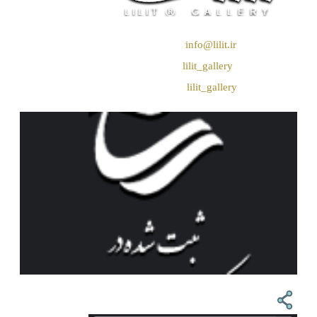
❖ رایـانـامـه :
info@lilit.ir
❖ تــلــگــرام :
lilit_gallery
❖اینستاگرام:
lilit_gallery