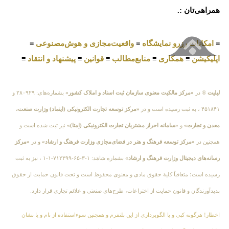
همراهی‌تان :.
≡
امکانات رزرو نمایشگاه
≡
واقعیت‌مجازی و هوش‌مصنوعی
≡
اپلیکیشن
≡
همکاری
≡
منابع‌مطالب
≡
قوانین
≡
پیشنهاد و انتقاد
≡
لیلیت
® در
«مرکز مالکیت معنوی سازمان ثبت اسناد و املاک کشور»
بشماره‌های: ۲۸۰۹۲۹ و
۴۵۱۸۴۱ ، به ثبت رسیده است و در
«مرکز توسعه تجارت الکترونیکی (اینماد) وزارت صنعت،
معدن و تجارت»
و
«سامانه احراز مشتریان تجارت الکترونیکی (اِمتا)»
نیز ثبت شده است و
همچنین در
«مرکز توسعه فرهنگ و هنر در فضای‌مجازی وزارت فرهنگ و ارشاد»
و در
«مرکز
رسانه‌های دیجیتال وزارت فرهنگ و ارشاد»
بشماره شامَد: ۱-۳-۶۵-۷۱۲۳۹۹-۱-۱ ، نیز به ثبت
رسیده است؛ متعاقباً کلیهٔ حقوق مادی و معنوی محفوظ است و تحت قانون حمایت از حقوق
پدیدآورندگان و قانون حمایت از اختراعات، طرح‌های صنعتی و علائم تجاری قرار دارد.
اخطار! هرگونه کپی و یا الگوبرداری از این پلتفرم و همچنین سوءاستفاده از نام و یا نشان