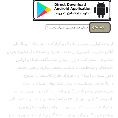
جستجو
لیلیت® اولین پلتفرم و هلدینگ برگزارکنندهٔ نمایشگاه بین‌المللی
آنلاین مدرن با تکنولوژی واقعیت مجازی و استفاده از فناوری هوش
مصنوعی است که با هزاران سالن نمایشگاهی شیک و لوکس
(چنداتاقه و چندطبقه، با قابلیت شخصی‌سازی و تغییر محیط،
دکوراسیون و اشیاء) و با هزاران طرح قاب‌مجازی متنوع،
درحال‌حاضر درمقایسه با سایر پلتفرم‌های مشابه در دنیا،
پیشرفته‌ترین و بزرگترین گالری آنلاین در کل جهان می‌باشد، که
باتجربهٔ برگزاری بیش از ۲۵۰ نمایشگاه هنری و تجاری و با میانگین
بیش از هزار بازدیدشبانه‌روزی از سراسرجهان، موفق‌ترین و
پربازدیدترین گالری ایرانی نیز است؛ گالری لیلیت همچنین با ابداع