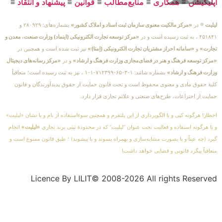
اپلیکیشن
≡
همکاری
≡
منابع‌مطالب
≡
قوانین
≡
پیشنهاد و انتقاد
≡
لیلیت
® در
«مرکز مالکیت معنوی سازمان ثبت اسناد و املاک کشور»
بشماره‌های: ۲۸۰۹۲۹ و
۴۵۱۸۴۱ ، به ثبت رسیده است و در
«مرکز توسعه تجارت الکترونیکی (اینماد) وزارت صنعت، معدن و
تجارت»
و
«سامانه احراز مشتریان تجارت الکترونیکی (اِمتا)»
نیز ثبت شده است و همچنین در
«مرکز توسعه فرهنگ و هنر در فضای‌مجازی وزارت فرهنگ و ارشاد»
و در
«مرکز رسانه‌های دیجیتال
وزارت فرهنگ و ارشاد»
بشماره شامَد: ۱-۳-۶۵-۷۱۲۳۹۹-۱-۱ ، نیز به ثبت رسیده است؛ متعاقباً
کلیهٔ حقوق مادی و معنوی محفوظ است و تحت قانون حمایت از حقوق پدیدآورندگان و قانون
حمایت از اختراعات، طرح‌های صنعتی و علائم تجاری قرار دارد.
اخطار! هرگونه کپی و یا الگوبرداری از این پلتفرم و همچنین سوءاستفاده از نام و یا نشان «لیلیت»
و یا هرگونه استفاده و فعالیت تحت عنوان “لیلیت” که در محدودهٔ ثبتی برند تجاری
«لیلیت»
انجام
گیرد (چه عیناً و یا بصورت مشابه‌سازی و بهمراه پسوند و یا پیشوند) ؛ طبق قانون ممنوع است و
متعاقباً پیگرد قانونی و قضایی خواهد داشت!
Licence By LILIT© 2008-2026 All rights Reserved