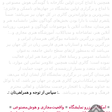
همچنین با ابداع کردن اولین نگارخانه با گویندگی هوش مصنوعی و
با ابداع و برگزاری اولین نمایشگاه در جهان‌های ناممکن و فانتزی؛
پیشروترین و نوآورانه‌ترین گالری در کل جهان نیز می‌باشد؛ ضمناً
پلتفرم لیلیت با دارا بودن بخش‌های گوناگون نظیر: دانشنامه هنر و
هنرمندان، مجلات آنلاین با موضوعات گوناگون و عمومی، روزنامه
آنلاین هنر، تماشاخانه و مدیاکلاب، آموزشگاه هنری مجازی و…؛
هم‌اکنون بزرگترین دانشنامه بیوگرافی هنرمندان ایرانی و
بزرگترین رسانه و استارتاپ هنری فارسی زبان در کل جهان نیز
می‌باشد که به‌منظور ارتقای سطح دانش جامعه، به‌عنوان
دانشنامه عمومی و رسانهٔ فعال در عرصهٔ هنر ایران فعالیت
نموده است؛ گالری لیلیت همچنین علاوه‌بر تمامی این موارد، با
امکانات متعدد و بسیار ارزشمندی که در جهت حمایت از
هنرمندان گرامی در برگزاری نمایشگاه آثار ایشان ارائه می‌دهد،
توانسته پرامکانات‌ترین گالری هنری در جهان نیز باشد، که با توکل
به خداوند متعال، با افتخار درخدمت مخاطبان و اهالی محترم
فرهنگ و هنر بوده و می‌باشد.
.: سپاس از توجه و همراهی‌تان :.
≡
امکانات رزرو نمایشگاه
≡
واقعیت‌مجازی و هوش‌مصنوعی
≡