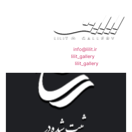
❖ رایـانـامـه :
info@lilit.ir
❖ تــلــگــرام :
lilit_gallery
❖اینستاگرام:
lilit_gallery