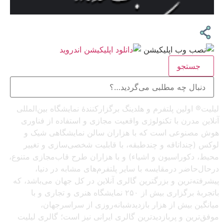
جستجو
لیلیت® اولین پلتفرم و هلدینگ برگزارکنندهٔ نمایشگاه بین‌المللی
آنلاین مدرن با تکنولوژی واقعیت مجازی و استفاده از فناوری
هوش مصنوعی است که با هزاران سالن نمایشگاهی شیک و
لوکس (چنداتاقه و چندطبقه، با قابلیت شخصی‌سازی و تغییر
محیط، دکوراسیون و اشیاء) و با هزاران طرح قاب‌مجازی متنوع،
درحال‌حاضر درمقایسه با سایر پلتفرم‌های مشابه در دنیا،
پیشرفته‌ترین و بزرگترین گالری آنلاین در کل جهان می‌باشد، که
باتجربهٔ برگزاری بیش از ۲۵۰ نمایشگاه هنری و تجاری و با
میانگین بیش از هزار بازدیدشبانه‌روزی از سراسرجهان،
موفق‌ترین و پربازدیدترین گالری ایرانی نیز است؛ گالری لیلیت