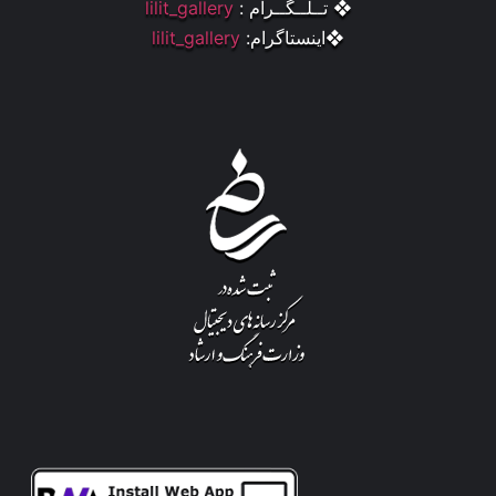
❖ تــلــگــرام :
lilit_gallery
❖اینستاگرام:
lilit_gallery