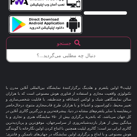
جستجو
لیلیت® اولین پلتفرم و هلدینگ برگزارکنندهٔ نمایشگاه بین‌المللی آنلاین مدرن با
تکنولوژی واقعیت مجازی و استفاده از فناوری هوش مصنوعی است که با هزاران
سالن نمایشگاهی شیک و لوکس (چنداتاقه و چندطبقه، با قابلیت شخصی‌سازی و
تغییر محیط، دکوراسیون و اشیاء) و با هزاران طرح قاب‌مجازی متنوع، درحال‌حاضر
درمقایسه با سایر پلتفرم‌های مشابه در دنیا، پیشرفته‌ترین و بزرگترین گالری آنلاین در
کل جهان می‌باشد، که باتجربهٔ برگزاری بیش از ۲۵۰ نمایشگاه هنری و تجاری و با
میانگین بیش از هزار بازدیدشبانه‌روزی از سراسرجهان، موفق‌ترین و پربازدیدترین
گالری ایرانی نیز است؛ گالری لیلیت همچنین با ابداع کردن اولین نگارخانه با گویندگی
هوش مصنوعی و با ابداع و برگزاری اولین نمایشگاه در جهان‌های ناممکن و فانتزی؛