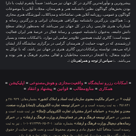
پیشروترین و نوآورانه‌ترین گالری در کل جهان نیز می‌باشد؛ ضمناً پلتفرم لیلیت با دارا
بودن بخش‌های گوناگون نظیر: دانشنامه هنر و هنرمندان، مجلات آنلاین با موضوعات
گوناگون و عمومی، روزنامه آنلاین هنر، تماشاخانه و مدیاکلاب، آموزشگاه هنری مجازی
و…؛ هم‌اکنون بزرگترین دانشنامه بیوگرافی هنرمندان ایرانی و بزرگترین رسانه و
استارتاپ هنری فارسی زبان در کل جهان نیز می‌باشد که به‌منظور ارتقای سطح
دانش جامعه، به‌عنوان دانشنامه عمومی و رسانهٔ فعال در عرصهٔ هنر ایران فعالیت
نموده است؛ گالری لیلیت همچنین علاوه‌بر تمامی این موارد، با امکانات متعدد و بسیار
ارزشمندی که در جهت حمایت از هنرمندان گرامی در برگزاری نمایشگاه آثار ایشان
ارائه می‌دهد، توانسته پرامکانات‌ترین گالری هنری در جهان نیز باشد، که با توکل به
خداوند متعال، با افتخار درخدمت مخاطبان و اهالی محترم فرهنگ و هنر بوده و
می‌باشد.
.: سپاس از توجه و همراهی‌تان :.
≡
امکانات رزرو نمایشگاه
≡
واقعیت‌مجازی و هوش‌مصنوعی
≡
اپلیکیشن
≡
همکاری
≡
منابع‌مطالب
≡
قوانین
≡
پیشنهاد و انتقاد
≡
لیلیت
® در
«مرکز مالکیت معنوی سازمان ثبت اسناد و املاک کشور»
بشماره‌های: ۲۸۰۹۲۹ و
۴۵۱۸۴۱ ، به ثبت رسیده است و در
«مرکز توسعه تجارت الکترونیکی (اینماد) وزارت صنعت،
معدن و تجارت»
و
«سامانه احراز مشتریان تجارت الکترونیکی (اِمتا)»
نیز ثبت شده است و
همچنین در
«مرکز توسعه فرهنگ و هنر در فضای‌مجازی وزارت فرهنگ و ارشاد»
و در
«مرکز
رسانه‌های دیجیتال وزارت فرهنگ و ارشاد»
بشماره شامَد: ۱-۳-۶۵-۷۱۲۳۹۹-۱-۱ ، نیز به ثبت
رسیده است؛ متعاقباً کلیهٔ حقوق مادی و معنوی محفوظ است و تحت قانون حمایت از حقوق
پدیدآورندگان و قانون حمایت از اختراعات، طرح‌های صنعتی و علائم تجاری قرار دارد.