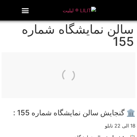
روزنامه هنر
درباره/تماس
مراکز و مشاغل
گالری و نمایشگاه
بیوگرافی هنرمندان
سالن نمایشگاه شماره
155
🏛️ گنجایش سالن نمایشگاه شماره 155 :
18 الی 22 تابلو