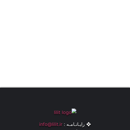
❖ رایـانـامـه :
info@lilit.ir