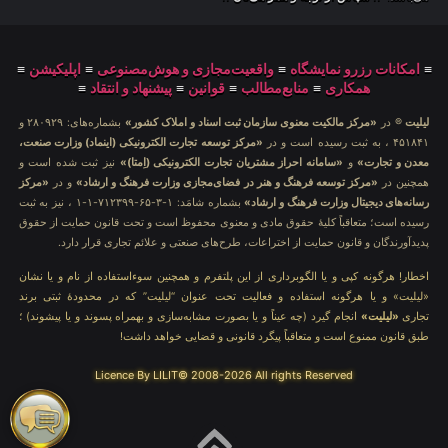
≡
امکانات رزرو نمایشگاه
≡
واقعیت‌مجازی و هوش‌مصنوعی
≡
اپلیکیشن
≡
همکاری
≡
منابع‌مطالب
≡
قوانین
≡
پیشنهاد و انتقاد
≡
لیلیت
® در
«مرکز مالکیت معنوی سازمان ثبت اسناد و املاک کشور»
بشماره‌های: ۲۸۰۹۲۹ و
۴۵۱۸۴۱ ، به ثبت رسیده است و در
«مرکز توسعه تجارت الکترونیکی (اینماد) وزارت صنعت،
معدن و تجارت»
و
«سامانه احراز مشتریان تجارت الکترونیکی (اِمتا)»
نیز ثبت شده است و
همچنین در
«مرکز توسعه فرهنگ و هنر در فضای‌مجازی وزارت فرهنگ و ارشاد»
و در
«مرکز
رسانه‌های دیجیتال وزارت فرهنگ و ارشاد»
بشماره شامَد: ۱-۳-۶۵-۷۱۲۳۹۹-۱-۱ ، نیز به ثبت
رسیده است؛ متعاقباً کلیهٔ حقوق مادی و معنوی محفوظ است و تحت قانون حمایت از حقوق
پدیدآورندگان و قانون حمایت از اختراعات، طرح‌های صنعتی و علائم تجاری قرار دارد.
اخطار! هرگونه کپی و یا الگوبرداری از این پلتفرم و همچنین سوءاستفاده از نام و یا نشان
«لیلیت» و یا هرگونه استفاده و فعالیت تحت عنوان “لیلیت” که در محدودهٔ ثبتی برند
تجاری
«لیلیت»
انجام گیرد (چه عیناً و یا بصورت مشابه‌سازی و بهمراه پسوند و یا پیشوند) ؛
طبق قانون ممنوع است و متعاقباً پیگرد قانونی و قضایی خواهد داشت!
Licence By LILIT© 2008-2026 All rights Reserved