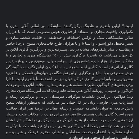
لیلیت® اولین پلتفرم و هلدینگ برگزارکنندهٔ نمایشگاه بین‌المللی آنلاین مدرن با
تکنولوژی واقعیت مجازی و استفاده از فناوری هوش مصنوعی است که با هزاران
سالن نمایشگاهی شیک و لوکس (چنداتاقه و چندطبقه، با قابلیت شخصی‌سازی و
تغییر محیط، دکوراسیون و اشیاء) و با هزاران طرح قاب‌مجازی متنوع، درحال‌حاضر
درمقایسه با سایر پلتفرم‌های مشابه در دنیا، پیشرفته‌ترین و بزرگترین گالری آنلاین در
کل جهان می‌باشد، که باتجربهٔ برگزاری بیش از ۲۵۰ نمایشگاه هنری و تجاری و با
میانگین بیش از هزار بازدیدشبانه‌روزی از سراسرجهان، موفق‌ترین و پربازدیدترین
گالری ایرانی نیز است؛ گالری لیلیت همچنین با ابداع کردن اولین نگارخانه با گویندگی
هوش مصنوعی و با ابداع و برگزاری اولین نمایشگاه در جهان‌های ناممکن و فانتزی؛
پیشروترین و نوآورانه‌ترین گالری در کل جهان نیز می‌باشد؛ ضمناً پلتفرم لیلیت با دارا
بودن بخش‌های گوناگون نظیر: دانشنامه هنر و هنرمندان، مجلات آنلاین با موضوعات
گوناگون و عمومی، روزنامه آنلاین هنر، تماشاخانه و مدیاکلاب، آموزشگاه هنری مجازی
و…؛ هم‌اکنون بزرگترین دانشنامه بیوگرافی هنرمندان ایرانی و بزرگترین رسانه و
استارتاپ هنری فارسی زبان در کل جهان نیز می‌باشد که به‌منظور ارتقای سطح
دانش جامعه، به‌عنوان دانشنامه عمومی و رسانهٔ فعال در عرصهٔ هنر ایران فعالیت
نموده است؛ گالری لیلیت همچنین علاوه‌بر تمامی این موارد، با امکانات متعدد و بسیار
ارزشمندی که در جهت حمایت از هنرمندان گرامی در برگزاری نمایشگاه آثار ایشان
ارائه می‌دهد، توانسته پرامکانات‌ترین گالری هنری در جهان نیز باشد، که با توکل به
خداوند متعال، با افتخار درخدمت مخاطبان و اهالی محترم فرهنگ و هنر بوده و
می‌باشد.
.: سپاس از توجه و همراهی‌تان :.