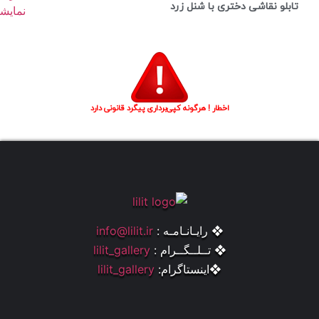
تابلو نقاشی دختری با شنل زرد
اخطار ! هرگونه کپی‌برداری پیگرد قانونی دارد
❖ رایـانـامـه :
info@lilit.ir
❖ تــلــگــرام :
lilit_gallery
❖اینستاگرام:
lilit_gallery