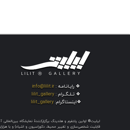
❖ رایـانـامـه :
info@lilit.ir
❖ تــلــگــرام :
lilit_gallery
❖اینستاگرام:
lilit_gallery
لیلیت® اولین پلتفرم و هلدینگ برگزارکنندهٔ نمایشگاه بین‌الملل
قابلیت شخصی‌سازی و تغییر محیط، دکوراسیون و اشیاء) و با هزاران ط