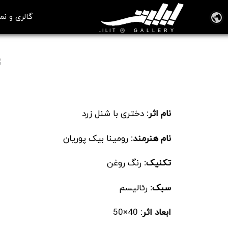
گالری و نم
تابلو نقاشی دختری با شنل زرد
نام اثر:
دختری با شنل زرد
نام هنرمند:
رومینا بیک پوریان
تکنیک:
رنگ روغن
سبک:
رئالیسم
ابعاد اثر:
40×50