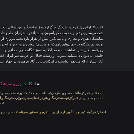
لیلیت® اولین پلتفرم و هلدینگ برگزارکنندهٔ نمایشگاه بین‌المللی 
نمایشگاه هنری و تجاری و با میانگین بیش از هزار بازدیدشبانه‌روزی از
اولین نمایشگاه در جهان‌های ناممکن و فانتزی؛ پیشروترین و نوآورانه‌تر
روزنامه آنلاین هنر، تماشاخانه و مدیاکلاب، آموزشگاه هنری مجازی و…؛
جامعه، به‌عنوان دانشنامه عمومی و رسانهٔ فعال در عرصهٔ هنر ایران ف
آثار ایشان ارائه می‌دهد، توانسته پرامکانات‌ترین گالری هنری در جهان ن
≡
امکانات رزرو نمایشگا
لیلیت
® در
«مرکز مالکیت معنوی سازمان ثبت اسناد و املاک کشور»
بشماره‌های: ۲۸۰۹۲۹ و ۴۵۱۸۴۱ ، به ثبت رسیده است و 
است و همچنین در
«مرکز توسعه فرهنگ و هنر در فضای‌مجازی وزارت فرهنگ و ا
قان
اخطار! هرگونه کپی و یا الگوبرداری از این پلتفرم و همچنین سوءاستفاده از نام و 