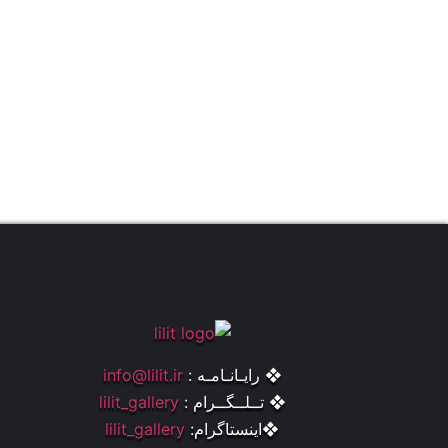
❖ رایـانـامـه :
info@lilit.ir
❖ تــلــگــرام :
lilit_gallery
❖اینستاگرام:
lilit_gallery