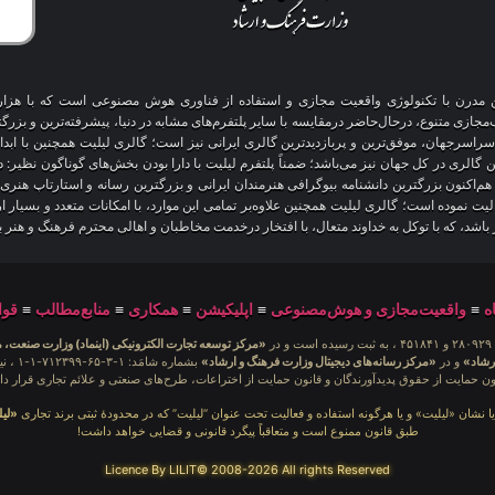
آنلاین مدرن با تکنولوژی واقعیت مجازی و استفاده از فناوری هوش مصنوعی است که با هز
 سراسرجهان، موفق‌ترین و پربازدیدترین گالری ایرانی نیز است؛ گالری لیلیت همچنین با ابد
ین گالری در کل جهان نیز می‌باشد؛ ضمناً پلتفرم لیلیت با دارا بودن بخش‌های گوناگون نظیر:
 هم‌اکنون بزرگترین دانشنامه بیوگرافی هنرمندان ایرانی و بزرگترین رسانه و استارتاپ هن
عالیت نموده است؛ گالری لیلیت همچنین علاوه‌بر تمامی این موارد، با امکانات متعدد و بسیا
یز باشد، که با توکل به خداوند متعال، با افتخار درخدمت مخاطبان و اهالی محترم فرهنگ و هنر 
ه
≡
واقعیت‌مجازی و هوش‌مصنوعی
≡
اپلیکیشن
≡
همکاری
≡
منابع‌مطالب
≡
قوا
در
«مرکز توسعه تجارت الکترونیکی (اینماد) وزارت صنعت، 
رشاد»
و در
«مرکز رسانه‌های دیجیتال وزارت فرهنگ و ارشاد»
بشمار
ون حمایت از حقوق پدیدآورندگان و قانون حمایت از اختراعات، طرح‌های صنعتی و علائم تجاری قرار دار
یا نشان «لیلیت» و یا هرگونه استفاده و فعالیت تحت عنوان “لیلیت” که در محدودهٔ ثبتی برند تجاری
«لی
طبق قانون ممنوع است و متعاقباً پیگرد قانونی و قضایی خواهد داشت!
Licence By LILIT© 2008-2026 All rights Reserved