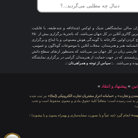
اران سالن نمایشگاهی شیک و لوکس (چنداتاقه و چندطبقه، با قابلیت
شخصی‌سازی و تغییر محیط، دکوراسیون و اشیاء) و با هزاران طرح قاب‌مجازی متنوع، درحال‌حاضر درمقایسه با سایر پلتفرم‌های مشابه در دنیا، پیشرفته‌ترین و بزرگترین گالری آنلاین در کل جهان می‌باشد، که باتجربهٔ برگزاری بیش از ۲۵۰
اع کردن اولین نگارخانه با گویندگی هوش مصنوعی و با ابداع و برگزاری
 دانشنامه هنر و هنرمندان، مجلات آنلاین با موضوعات گوناگون و عمومی،
ری فارسی زبان در کل جهان نیز می‌باشد که به‌منظور ارتقای سطح دانش
ر ارزشمندی که در جهت حمایت از هنرمندان گرامی در برگزاری نمایشگاه
بوده و می‌باشد.
.: سپاس از توجه و همراهی‌تان :.
نین
≡
پیشنهاد و انتقاد
≡
معدن و تجارت»
و
«سامانه احراز مشتریان تجارت الکترونیکی (اِمتا)»
نیز ثبت شده
ه شامَد: ۱-۳-۶۵-۷۱۲۳۹۹-۱-۱ ، نیز به ثبت رسیده است؛ متعاقباً کلیهٔ حقوق مادی و معنوی محفوظ است و تحت
د.
لیت»
انجام گیرد (چه عیناً و یا بصورت مشابه‌سازی و بهمراه پسوند و یا پیشوند) ؛