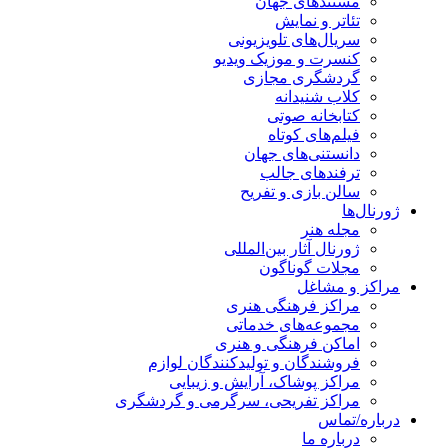
مستندهای جهان
تئاتر و نمایش
سریال‌های تلویزیونی
کنسرت و موزیک ویدیو
گردشگری مجازی
کلاب شنیدانه
کتابخانه صوتی
فیلم‌های کوتاه
دانستنی‌های جهان
ترفندهای جالب
سالن بازی و تفریح
ژورنال‌ها
مجله هنر
ژورنال آثار بین‌المللی
مجلات گوناگون
مراکز و مشاغل
مراکز فرهنگی هنری
مجموعه‌های خدماتی
اماکن فرهنگی و هنری
فروشندگان و تولیدکنندگان لوازم
مراکز پوشاک، آرایش و زیبایی
مراکز تفریحی، سرگرمی و گردشگری
درباره/تماس
درباره ما