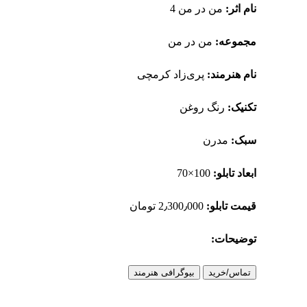
نام اثر:
من‌‌‌ در من 4
مجموعه:
من‌‌‌ در من
نام هنرمند:
پری‌زاد کرمچی
تکنیک:
رنگ روغن
سبک:
مدرن
ابعاد تابلو:
100×70
قیمت تابلو:
2٫300٫000 تومان
توضیحات:
تماس/خرید
بیوگرافی هنرمند