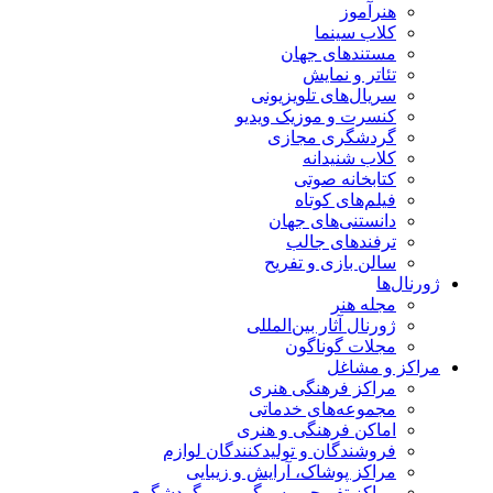
هنرآموز
کلاب سینما
مستندهای جهان
تئاتر و نمایش
سریال‌های تلویزیونی
کنسرت و موزیک ویدیو
گردشگری مجازی
کلاب شنیدانه
کتابخانه صوتی
فیلم‌های کوتاه
دانستنی‌های جهان
ترفندهای جالب
سالن بازی و تفریح
ژورنال‌ها
مجله هنر
ژورنال آثار بین‌المللی
مجلات گوناگون
مراکز و مشاغل
مراکز فرهنگی هنری
مجموعه‌های خدماتی
اماکن فرهنگی و هنری
فروشندگان و تولیدکنندگان لوازم
مراکز پوشاک، آرایش و زیبایی
مراکز تفریحی، سرگرمی و گردشگری