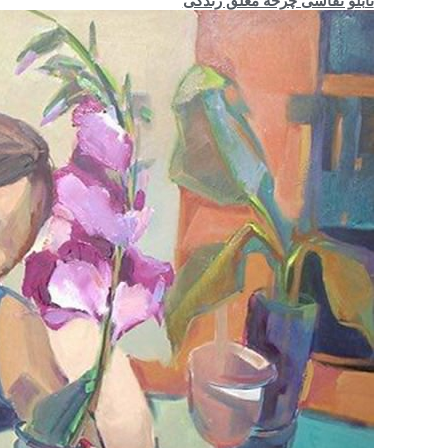
تابلو نقاشی چرخهٔ معلق زندگی