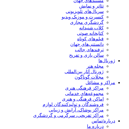
مستندهای جهان
تئاتر و نمایش
سریال‌های تلویزیونی
کنسرت و موزیک ویدیو
گردشگری مجازی
کلاب شنیدانه
کتابخانه صوتی
فیلم‌های کوتاه
دانستنی‌های جهان
ترفندهای جالب
سالن بازی و تفریح
ژورنال‌ها
مجله هنر
ژورنال آثار بین‌المللی
مجلات گوناگون
مراکز و مشاغل
مراکز فرهنگی هنری
مجموعه‌های خدماتی
اماکن فرهنگی و هنری
فروشندگان و تولیدکنندگان لوازم
مراکز پوشاک، آرایش و زیبایی
مراکز تفریحی، سرگرمی و گردشگری
درباره/تماس
درباره ما