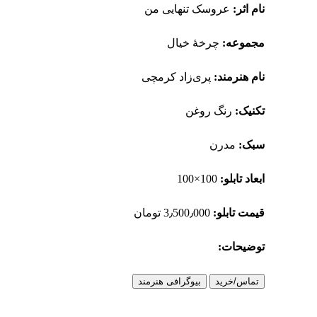
نام اثر:
عروسک تنهایی من
مجموعه:
چرخهٔ خیال
نام هنرمند:
پری‌زاد کرمچی
تکنیک:
رنگ روغن
سبک:
مدرن
ابعاد تابلو:
100×100
قیمت تابلو:
3٫500٫000 تومان
توضیحات:
تماس/خرید
بیوگرافی هنرمند