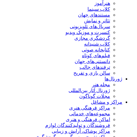
هنرآموز
کلاب سینما
مستندهای جهان
تئاتر و نمایش
سریال‌های تلویزیونی
کنسرت و موزیک ویدیو
گردشگری مجازی
کلاب شنیدانه
کتابخانه صوتی
فیلم‌های کوتاه
دانستنی‌های جهان
ترفندهای جالب
سالن بازی و تفریح
ژورنال‌ها
مجله هنر
ژورنال آثار بین‌المللی
مجلات گوناگون
مراکز و مشاغل
مراکز فرهنگی هنری
مجموعه‌های خدماتی
اماکن فرهنگی و هنری
فروشندگان و تولیدکنندگان لوازم
مراکز پوشاک، آرایش و زیبایی
مراکز تفریحی، سرگرمی و گردشگری