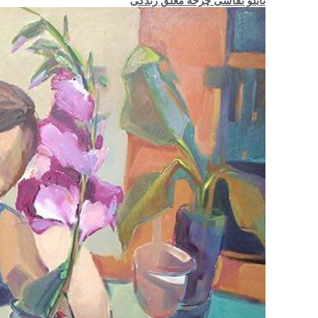
تابلو نقاشی چرخهٔ معلق زندگی