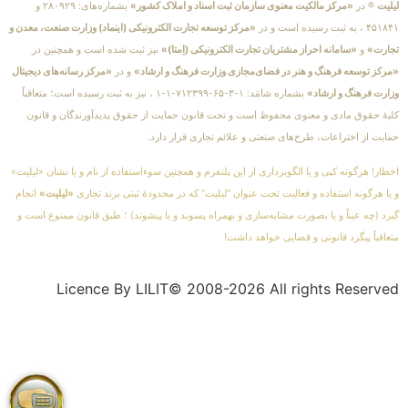
لیلیت
® در
«مرکز مالکیت معنوی سازمان ثبت اسناد و املاک کشور»
بشماره‌های: ۲۸۰۹۲۹ و
۴۵۱۸۴۱ ، به ثبت رسیده است و در
«مرکز توسعه تجارت الکترونیکی (اینماد) وزارت صنعت، معدن و
تجارت»
و
«سامانه احراز مشتریان تجارت الکترونیکی (اِمتا)»
نیز ثبت شده است و همچنین در
«مرکز توسعه فرهنگ و هنر در فضای‌مجازی وزارت فرهنگ و ارشاد»
و در
«مرکز رسانه‌های دیجیتال
وزارت فرهنگ و ارشاد»
بشماره شامَد: ۱-۳-۶۵-۷۱۲۳۹۹-۱-۱ ، نیز به ثبت رسیده است؛ متعاقباً
کلیهٔ حقوق مادی و معنوی محفوظ است و تحت قانون حمایت از حقوق پدیدآورندگان و قانون
حمایت از اختراعات، طرح‌های صنعتی و علائم تجاری قرار دارد.
اخطار! هرگونه کپی و یا الگوبرداری از این پلتفرم و همچنین سوءاستفاده از نام و یا نشان «لیلیت»
و یا هرگونه استفاده و فعالیت تحت عنوان “لیلیت” که در محدودهٔ ثبتی برند تجاری
«لیلیت»
انجام
گیرد (چه عیناً و یا بصورت مشابه‌سازی و بهمراه پسوند و یا پیشوند) ؛ طبق قانون ممنوع است و
متعاقباً پیگرد قانونی و قضایی خواهد داشت!
Licence By LILIT© 2008-2026 All rights Reserved