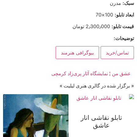
سبک:
مدرن
ابعاد تابلو:
100×70
قیمت تابلو:
2٫300٫000 تومان
توضیحات:
تماس/خرید
بیوگرافی هنرمند
عشق من ¦ نمایشگاه آثار پری‌زاد کرمچی
« برگزار شده در گالری هنری لیلیت »
تابلو نقاشی انار
عاشق