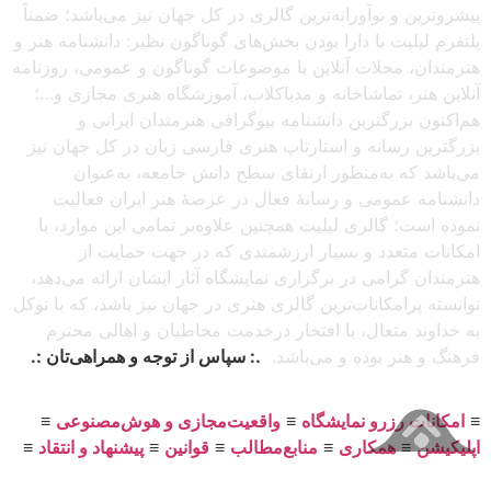
پیشروترین و نوآورانه‌ترین گالری در کل جهان نیز می‌باشد؛ ضمناً
پلتفرم لیلیت با دارا بودن بخش‌های گوناگون نظیر: دانشنامه هنر و
هنرمندان، مجلات آنلاین با موضوعات گوناگون و عمومی، روزنامه
آنلاین هنر، تماشاخانه و مدیاکلاب، آموزشگاه هنری مجازی و…؛
هم‌اکنون بزرگترین دانشنامه بیوگرافی هنرمندان ایرانی و
بزرگترین رسانه و استارتاپ هنری فارسی زبان در کل جهان نیز
می‌باشد که به‌منظور ارتقای سطح دانش جامعه، به‌عنوان
دانشنامه عمومی و رسانهٔ فعال در عرصهٔ هنر ایران فعالیت
نموده است؛ گالری لیلیت همچنین علاوه‌بر تمامی این موارد، با
امکانات متعدد و بسیار ارزشمندی که در جهت حمایت از
هنرمندان گرامی در برگزاری نمایشگاه آثار ایشان ارائه می‌دهد،
توانسته پرامکانات‌ترین گالری هنری در جهان نیز باشد، که با توکل
به خداوند متعال، با افتخار درخدمت مخاطبان و اهالی محترم
فرهنگ و هنر بوده و می‌باشد.
.: سپاس از توجه و همراهی‌تان :.
≡
امکانات رزرو نمایشگاه
≡
واقعیت‌مجازی و هوش‌مصنوعی
≡
اپلیکیشن
≡
همکاری
≡
منابع‌مطالب
≡
قوانین
≡
پیشنهاد و انتقاد
≡