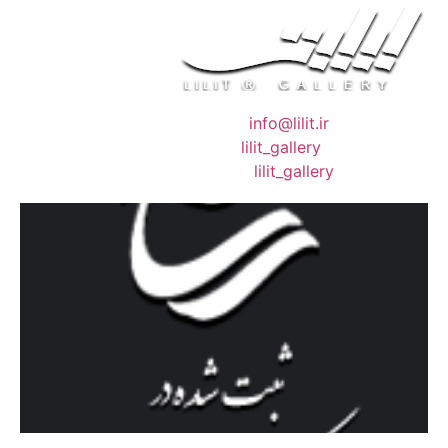
❖ رایـانـامـه :
info@lilit.ir
❖ تــلــگــرام :
lilit_gallery
❖اینستاگرام:
lilit_gallery