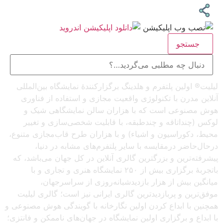
جستجو
لیلیت® اولین پلتفرم و هلدینگ برگزارکنندهٔ نمایشگاه بین‌المللی
آنلاین مدرن با تکنولوژی واقعیت مجازی و استفاده از فناوری
هوش مصنوعی است که با هزاران سالن نمایشگاهی شیک و
لوکس (چنداتاقه و چندطبقه، با قابلیت شخصی‌سازی و تغییر
محیط، دکوراسیون و اشیاء) و با هزاران طرح قاب‌مجازی متنوع،
درحال‌حاضر درمقایسه با سایر پلتفرم‌های مشابه در دنیا،
پیشرفته‌ترین و بزرگترین گالری آنلاین در کل جهان می‌باشد، که
باتجربهٔ برگزاری بیش از ۲۵۰ نمایشگاه هنری و تجاری و با
میانگین بیش از هزار بازدیدشبانه‌روزی از سراسرجهان،
موفق‌ترین و پربازدیدترین گالری ایرانی نیز است؛ گالری لیلیت
همچنین با ابداع کردن اولین نگارخانه با گویندگی هوش مصنوعی و
با ابداع و برگزاری اولین نمایشگاه در جهان‌های ناممکن و فانتزی؛