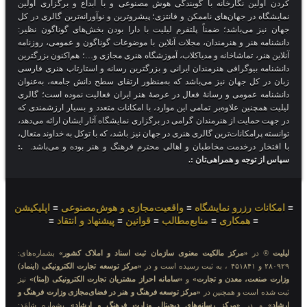
کردن اولین نگارخانه با گویندگی هوش مصنوعی و با ابداع و برگزاری اولین
نمایشگاه در جهان‌های ناممکن و فانتزی؛ پیشروترین و نوآورانه‌ترین گالری در کل
جهان نیز می‌باشد؛ ضمناً پلتفرم لیلیت با دارا بودن بخش‌های گوناگون نظیر:
دانشنامه هنر و هنرمندان، مجلات آنلاین با موضوعات گوناگون و عمومی، روزنامه
آنلاین هنر، تماشاخانه و مدیاکلاب، آموزشگاه هنری مجازی و…؛ هم‌اکنون بزرگترین
دانشنامه بیوگرافی هنرمندان ایرانی و بزرگترین رسانه و استارتاپ هنری فارسی
زبان در کل جهان نیز می‌باشد که به‌منظور ارتقای سطح دانش جامعه، به‌عنوان
دانشنامه عمومی و رسانهٔ فعال در عرصهٔ هنر ایران فعالیت نموده است؛ گالری
لیلیت همچنین علاوه‌بر تمامی این موارد، با امکانات متعدد و بسیار ارزشمندی که
در جهت حمایت از هنرمندان گرامی در برگزاری نمایشگاه آثار ایشان ارائه می‌دهد،
توانسته پرامکانات‌ترین گالری هنری در جهان نیز باشد، که با توکل به خداوند متعال،
با افتخار درخدمت مخاطبان و اهالی محترم فرهنگ و هنر بوده و می‌باشد.
.:
سپاس از توجه و همراهی‌تان :.
≡
امکانات رزرو نمایشگاه
≡
واقعیت‌مجازی و هوش‌مصنوعی
≡
اپلیکیشن
≡
همکاری
≡
منابع‌مطالب
≡
قوانین
≡
پیشنهاد و انتقاد
≡
لیلیت
® در
«مرکز مالکیت معنوی سازمان ثبت اسناد و املاک کشور»
بشماره‌های:
۲۸۰۹۲۹ و ۴۵۱۸۴۱ ، به ثبت رسیده است و در
«مرکز توسعه تجارت الکترونیکی (اینماد)
وزارت صنعت، معدن و تجارت»
و
«سامانه احراز مشتریان تجارت الکترونیکی (اِمتا)»
نیز
ثبت شده است و همچنین در
«مرکز توسعه فرهنگ و هنر در فضای‌مجازی وزارت فرهنگ و
ارشاد»
و در
«مرکز رسانه‌های دیجیتال وزارت فرهنگ و ارشاد»
بشماره شامَد: