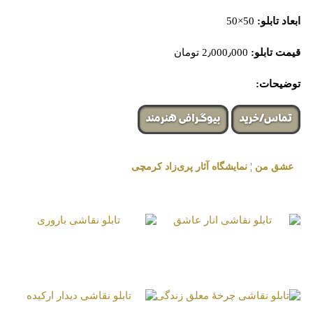
ابعاد تابلو:
50×50
قیمت تابلو:
2٫000٫000 تومان
توضیحات:
تماس/خرید
بیوگرافی هنرمند
عشق من ¦ نمایشگاه آثار پری‌زاد کرمچی
« برگزار شده در گالری هنری لیلیت »
تابلو نقاشی انار عاشق
تابلو نقاشی باروری