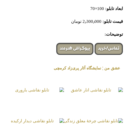
ابعاد تابلو:
100×70
قیمت تابلو:
2٫300٫000 تومان
توضیحات:
تماس/خرید
بیوگرافی هنرمند
عشق من ¦ نمایشگاه آثار پری‌زاد کرمچی
« برگزار شده در گالری هنری لیلیت »
تابلو نقاشی انار عاشق
تابلو نقاشی باروری