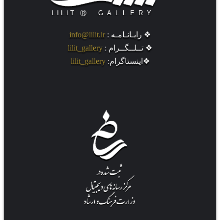
❖ رایـانـامـه :
info@lilit.ir
❖ تــلــگــرام :
lilit_gallery
❖اینستاگرام:
lilit_gallery