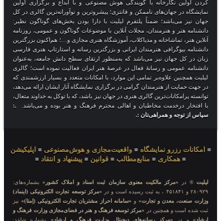
کردن اولین نگارخانه با گویندگی هوش مصنوعی و با ابداع و برگزاری اولین
نمایشگاه در جهان‌های ناممکن و فانتزی؛ پیشروترین و نوآورانه‌ترین گالری در کل
جهان نیز می‌باشد؛ ضمناً پلتفرم لیلیت با دارا بودن بخش‌های گوناگون نظیر:
دانشنامه هنر و هنرمندان، مجلات آنلاین با موضوعات گوناگون و عمومی، روزنامه
آنلاین هنر، تماشاخانه و مدیاکلاب، آموزشگاه هنری مجازی و…؛ هم‌اکنون بزرگترین
دانشنامه بیوگرافی هنرمندان ایرانی و بزرگترین رسانه و استارتاپ هنری فارسی
زبان در کل جهان نیز می‌باشد که به‌منظور ارتقای سطح دانش جامعه، به‌عنوان
دانشنامه عمومی و رسانهٔ فعال در عرصهٔ هنر ایران فعالیت نموده است؛ گالری
لیلیت همچنین علاوه‌بر تمامی این موارد، با امکانات متعدد و بسیار ارزشمندی که
در جهت حمایت از هنرمندان گرامی در برگزاری نمایشگاه آثار ایشان ارائه می‌دهد،
توانسته پرامکانات‌ترین گالری هنری در جهان نیز باشد، که با توکل به خداوند متعال،
با افتخار درخدمت مخاطبان و اهالی محترم فرهنگ و هنر بوده و می‌باشد.
.:
سپاس از توجه و همراهی‌تان :.
≡
امکانات رزرو نمایشگاه
≡
واقعیت‌مجازی و هوش‌مصنوعی
≡
اپلیکیشن
≡
همکاری
≡
منابع‌مطالب
≡
قوانین
≡
پیشنهاد و انتقاد
≡
لیلیت
® در
«مرکز مالکیت معنوی سازمان ثبت اسناد و املاک کشور»
بشماره‌های:
۲۸۰۹۲۹ و ۴۵۱۸۴۱ ، به ثبت رسیده است و در
«مرکز توسعه تجارت الکترونیکی (اینماد)
وزارت صنعت، معدن و تجارت»
و
«سامانه احراز مشتریان تجارت الکترونیکی (اِمتا)»
نیز
ثبت شده است و همچنین در
«مرکز توسعه فرهنگ و هنر در فضای‌مجازی وزارت فرهنگ و
ارشاد»
و در
«مرکز رسانه‌های دیجیتال وزارت فرهنگ و ارشاد»
بشماره شامَد: