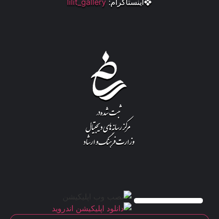
❖اینستاگرام:
lilit_gallery