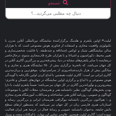
جستجو
لیلیت® اولین پلتفرم و هلدینگ برگزارکنندهٔ نمایشگاه بین‌المللی آنلاین مدرن با
تکنولوژی واقعیت مجازی و استفاده از فناوری هوش مصنوعی است که با هزاران
سالن نمایشگاهی شیک و لوکس (چنداتاقه و چندطبقه، با قابلیت شخصی‌سازی و
تغییر محیط، دکوراسیون و اشیاء) و با هزاران طرح قاب‌مجازی متنوع، درحال‌حاضر
درمقایسه با سایر پلتفرم‌های مشابه در دنیا، پیشرفته‌ترین و بزرگترین گالری آنلاین در
کل جهان می‌باشد، که باتجربهٔ برگزاری بیش از ۲۵۰ نمایشگاه هنری و تجاری و با
میانگین بیش از هزار بازدیدشبانه‌روزی از سراسرجهان، موفق‌ترین و پربازدیدترین
گالری ایرانی نیز است؛ گالری لیلیت همچنین با ابداع کردن اولین نگارخانه با گویندگی
هوش مصنوعی و با ابداع و برگزاری اولین نمایشگاه در جهان‌های ناممکن و فانتزی؛
پیشروترین و نوآورانه‌ترین گالری در کل جهان نیز می‌باشد؛ ضمناً پلتفرم لیلیت با دارا
بودن بخش‌های گوناگون نظیر: دانشنامه هنر و هنرمندان، مجلات آنلاین با موضوعات
گوناگون و عمومی، روزنامه آنلاین هنر، تماشاخانه و مدیاکلاب، آموزشگاه هنری مجازی
و…؛ هم‌اکنون بزرگترین دانشنامه بیوگرافی هنرمندان ایرانی و بزرگترین رسانه و
استارتاپ هنری فارسی زبان در کل جهان نیز می‌باشد که به‌منظور ارتقای سطح
دانش جامعه، به‌عنوان دانشنامه عمومی و رسانهٔ فعال در عرصهٔ هنر ایران فعالیت
نموده است؛ گالری لیلیت همچنین علاوه‌بر تمامی این موارد، با امکانات متعدد و بسیار