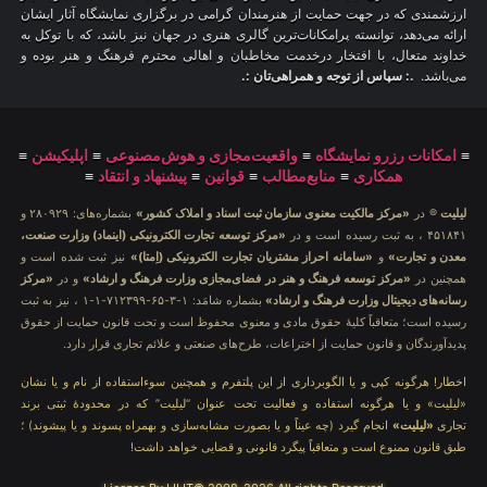
ارزشمندی که در جهت حمایت از هنرمندان گرامی در برگزاری نمایشگاه آثار ایشان
ارائه می‌دهد، توانسته پرامکانات‌ترین گالری هنری در جهان نیز باشد، که با توکل به
خداوند متعال، با افتخار درخدمت مخاطبان و اهالی محترم فرهنگ و هنر بوده و
می‌باشد.
.: سپاس از توجه و همراهی‌تان :.
≡
امکانات رزرو نمایشگاه
≡
واقعیت‌مجازی و هوش‌مصنوعی
≡
اپلیکیشن
≡
همکاری
≡
منابع‌مطالب
≡
قوانین
≡
پیشنهاد و انتقاد
≡
لیلیت
® در
«مرکز مالکیت معنوی سازمان ثبت اسناد و املاک کشور»
بشماره‌های: ۲۸۰۹۲۹ و
۴۵۱۸۴۱ ، به ثبت رسیده است و در
«مرکز توسعه تجارت الکترونیکی (اینماد) وزارت صنعت،
معدن و تجارت»
و
«سامانه احراز مشتریان تجارت الکترونیکی (اِمتا)»
نیز ثبت شده است و
همچنین در
«مرکز توسعه فرهنگ و هنر در فضای‌مجازی وزارت فرهنگ و ارشاد»
و در
«مرکز
رسانه‌های دیجیتال وزارت فرهنگ و ارشاد»
بشماره شامَد: ۱-۳-۶۵-۷۱۲۳۹۹-۱-۱ ، نیز به ثبت
رسیده است؛ متعاقباً کلیهٔ حقوق مادی و معنوی محفوظ است و تحت قانون حمایت از حقوق
پدیدآورندگان و قانون حمایت از اختراعات، طرح‌های صنعتی و علائم تجاری قرار دارد.
اخطار! هرگونه کپی و یا الگوبرداری از این پلتفرم و همچنین سوءاستفاده از نام و یا نشان
«لیلیت» و یا هرگونه استفاده و فعالیت تحت عنوان “لیلیت” که در محدودهٔ ثبتی برند
تجاری
«لیلیت»
انجام گیرد (چه عیناً و یا بصورت مشابه‌سازی و بهمراه پسوند و یا پیشوند) ؛
طبق قانون ممنوع است و متعاقباً پیگرد قانونی و قضایی خواهد داشت!