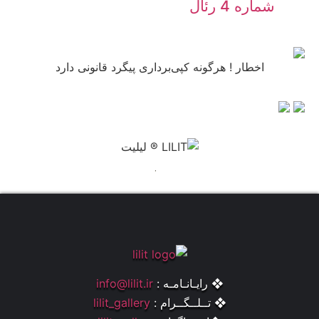
شماره 4 رئال
اخطار ! هرگونه کپی‌برداری پیگرد قانونی دارد
.
❖ رایـانـامـه :
info@lilit.ir
❖ تــلــگــرام :
lilit_gallery