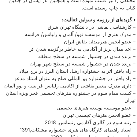
مختلفی را نیز کسب نموده است و همچنین آثار ایشان در چندین
کتاب به چاپ رسیده است.
• گزیده‌ای از رزومه و سوابق فعالیت:
– کارشناسی نقاشی در دانشگاه تهران شرق
– مدرک هنری از موسسه توو/ آلمان و رلیانس/ فرانسه
– عضو انجمن هنرمندان نقاش ایران
– اخذ مدال برنز از آکادمی به خاطر برگزیده شدن اثر
– برنده شدن در جشنوار شمسه در سطح منطقه
– برنده شدن در جشنوار شمسه در سطح شهر تهران
– راه یافتن اثر به جشنواره ارشاد استان البرز در برج میلاد
– راه یافتن در جشنواره بین‌المللی صلح به عنوان استاد مدعو
– داری مدرک معتبر نقاشی از آکادمی رلیانس فرانسه و توو آلمان
– کسب مقام سوم در جشنواره هنرهای تجسمی فجر ویژه استان
تهران
– عضو موسسه توسعه هنرهای تجسمی
– عضو انجمن هنرهای تجسمی تهران
– رتبه سوم در گالری آکادمی رنسانس, 2018
– استاد راهنمای کارگاه های هنری جشنواره مشکات,1391
– داور موضوعی جشنواره مشکات , 1392