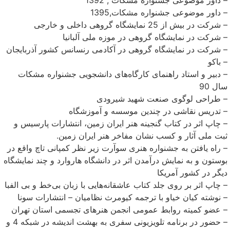
– داور موضوعی جشنواره مشکات,1395
– شرکت در بیش از 25 نمایشگاه گروهی داخلی و خارجی
– شرکت در نمایشگاه گروهی در موزه ملی آلبانیا
– شرکت در نمایشگاه گروهی در آکادمی رنسانس کشور آذربایجان
– باکو
– دبیر و استاد راهنمای کارگاه‌های دانشجویی جشنواره مشکات
سال 90
– طراحی لوگوی صنعت شهید شیرودی
– تدریس نقاشی در چندین موسسه و آموزشگاه
– چاپ اثر در کتاب گنجینه هنر ایران زمین، انتشارات پارسیس و
ثبت ملی آثار و کسب نشان مفاخر هنر ایران زمین.
– راه یافتن به جشنواره هنری سوآرت زیر نظر کمپانی تاچ واقع در
بوستون و به نمایش درآمدن اثر در دانشگاه هاروارد و چند نمایشگاه
دیگر در کشور آمریکا
– چاپ اثر بر روی جلد کتاب عاشقانه‌هایی با زبان بی‌خط و بی الفبا
– نوشته کیان خیاو با ترجمه کیومرث نظامیان – انتشارات سونا
– عضو کمیته روابط عمومی انجمن هنرهای تجسمی استان تهران
– حضور در برنامه تلویزیونی سفری به بهشت اندیشه در شبکه 4 و