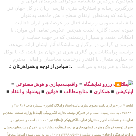
هم‌اکنون بزرگترین دانشنامه بیوگرافی هنرمندان ایرانی و
بزرگترین رسانه و استارتاپ هنری فارسی زبان در کل جهان نیز
می‌باشد که به‌منظور ارتقای سطح دانش جامعه، به‌عنوان
دانشنامه عمومی و رسانهٔ فعال در عرصهٔ هنر ایران فعالیت
نموده است؛ گالری لیلیت همچنین علاوه‌بر تمامی این موارد، با
امکانات متعدد و بسیار ارزشمندی که در جهت حمایت از
هنرمندان گرامی در برگزاری نمایشگاه آثار ایشان ارائه می‌دهد،
توانسته پرامکانات‌ترین گالری هنری در جهان نیز باشد، که با توکل
به خداوند متعال، با افتخار درخدمت مخاطبان و اهالی محترم
فرهنگ و هنر بوده و می‌باشد.
.: سپاس از توجه و همراهی‌تان :.
≡
امکانات رزرو نمایشگاه
≡
واقعیت‌مجازی و هوش‌مصنوعی
≡
اپلیکیشن
≡
همکاری
≡
منابع‌مطالب
≡
قوانین
≡
پیشنهاد و انتقاد
≡
لیلیت
® در
«مرکز مالکیت معنوی سازمان ثبت اسناد و املاک کشور»
بشماره‌های: ۲۸۰۹۲۹ و
۴۵۱۸۴۱ ، به ثبت رسیده است و در
«مرکز توسعه تجارت الکترونیکی (اینماد) وزارت صنعت، معدن و
تجارت»
و
«سامانه احراز مشتریان تجارت الکترونیکی (اِمتا)»
نیز ثبت شده است و همچنین در
«مرکز توسعه فرهنگ و هنر در فضای‌مجازی وزارت فرهنگ و ارشاد»
و در
«مرکز رسانه‌های دیجیتال
وزارت فرهنگ و ارشاد»
بشماره شامَد: ۱-۳-۶۵-۷۱۲۳۹۹-۱-۱ ، نیز به ثبت رسیده است؛ متعاقباً