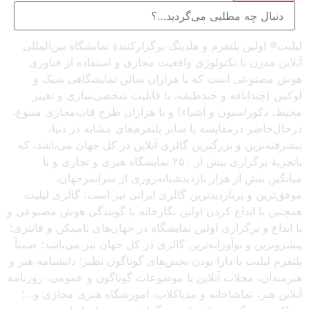
لیلیت® اولین پلتفرم و هلدینگ برگزارکنندهٔ نمایشگاه بین‌المللی
آنلاین مدرن با تکنولوژی واقعیت مجازی و استفاده از فناوری
هوش مصنوعی است که با هزاران سالن نمایشگاهی شیک و
لوکس (چنداتاقه و چندطبقه، با قابلیت شخصی‌سازی و تغییر
محیط، دکوراسیون و اشیاء) و با هزاران طرح قاب‌مجازی متنوع،
درحال‌حاضر درمقایسه با سایر پلتفرم‌های مشابه در دنیا،
پیشرفته‌ترین و بزرگترین گالری آنلاین در کل جهان می‌باشد، که
باتجربهٔ برگزاری بیش از ۲۵۰ نمایشگاه هنری و تجاری و با
میانگین بیش از هزار بازدیدشبانه‌روزی از سراسرجهان،
موفق‌ترین و پربازدیدترین گالری ایرانی نیز است؛ گالری لیلیت
همچنین با ابداع کردن اولین نگارخانه با گویندگی هوش مصنوعی و
با ابداع و برگزاری اولین نمایشگاه در جهان‌های ناممکن و فانتزی؛
پیشروترین و نوآورانه‌ترین گالری در کل جهان نیز می‌باشد؛ ضمناً
پلتفرم لیلیت با دارا بودن بخش‌های گوناگون نظیر: دانشنامه هنر و
هنرمندان، مجلات آنلاین با موضوعات گوناگون و عمومی، روزنامه
آنلاین هنر، تماشاخانه و مدیاکلاب، آموزشگاه هنری مجازی و…؛