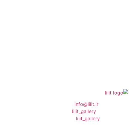
❖ رایـانـامـه :
info@lilit.ir
❖ تــلــگــرام :
lilit_gallery
❖اینستاگرام:
lilit_gallery