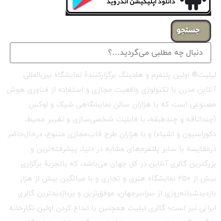
جستجو
لیلیت® اولین پلتفرم و هلدینگ برگزارکنندهٔ نمایشگاه بین‌المللی
آنلاین مدرن با تکنولوژی واقعیت مجازی و استفاده از فناوری هوش
مصنوعی است که با هزاران سالن نمایشگاهی شیک و لوکس
(چنداتاقه و چندطبقه، با قابلیت شخصی‌سازی و تغییر محیط،
دکوراسیون و اشیاء) و با هزاران طرح قاب‌مجازی متنوع، درحال‌حاضر
درمقایسه با سایر پلتفرم‌های مشابه در دنیا، پیشرفته‌ترین و
بزرگترین گالری آنلاین در کل جهان می‌باشد، که باتجربهٔ برگزاری
بیش از ۲۵۰ نمایشگاه هنری و تجاری و با میانگین بیش از هزار
بازدیدشبانه‌روزی از سراسرجهان، موفق‌ترین و پربازدیدترین گالری
ایرانی نیز است؛ گالری لیلیت همچنین با ابداع کردن اولین نگارخانه