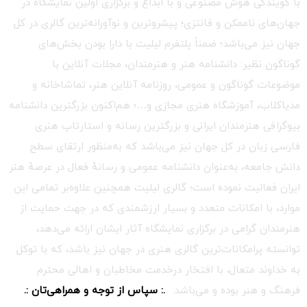
با گویندگی هوش مصنوعی و با ابداع و برگزاری اولین نمایشگاه در
جهان‌های ناممکن و فانتزی؛ پیشروترین و نوآورانه‌ترین گالری در کل
جهان نیز می‌باشد؛ ضمناً پلتفرم لیلیت با دارا بودن بخش‌های
گوناگون نظیر: دانشنامه هنر و هنرمندان، مجلات آنلاین با
موضوعات گوناگون و عمومی، روزنامه آنلاین هنر، تماشاخانه و
مدیاکلاب، آموزشگاه هنری مجازی و…؛ هم‌اکنون بزرگترین دانشنامه
بیوگرافی هنرمندان ایرانی و بزرگترین رسانه و استارتاپ هنری
فارسی زبان در کل جهان نیز می‌باشد که به‌منظور ارتقای سطح
دانش جامعه، به‌عنوان دانشنامه عمومی و رسانهٔ فعال در عرصهٔ هنر
ایران فعالیت نموده است؛ گالری لیلیت همچنین علاوه‌بر تمامی این
موارد، با امکانات متعدد و بسیار ارزشمندی که در جهت حمایت از
هنرمندان گرامی در برگزاری نمایشگاه آثار ایشان ارائه می‌دهد،
توانسته پرامکانات‌ترین گالری هنری در جهان نیز باشد، که با توکل
به خداوند متعال، با افتخار درخدمت مخاطبان و اهالی محترم
فرهنگ و هنر بوده و می‌باشد.
.: سپاس از توجه و همراهی‌تان :.