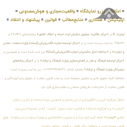
≡
امکانات رزرو نمایشگاه
≡
واقعیت‌مجازی و هوش‌مصنوعی
≡
اپلیکیشن
≡
همکاری
≡
منابع‌مطالب
≡
قوانین
≡
پیشنهاد و انتقاد
≡
لیلیت
® در
«مرکز مالکیت معنوی سازمان ثبت اسناد و املاک کشور»
بشماره‌های: ۲۸۰۹۲۹ و
۴۵۱۸۴۱ ، به ثبت رسیده است و در
«مرکز توسعه تجارت الکترونیکی (اینماد) وزارت صنعت، معدن
و تجارت»
و
«سامانه احراز مشتریان تجارت الکترونیکی (اِمتا)»
نیز ثبت شده است و همچنین در
«مرکز توسعه فرهنگ و هنر در فضای‌مجازی وزارت فرهنگ و ارشاد»
و در
«مرکز رسانه‌های
دیجیتال وزارت فرهنگ و ارشاد»
بشماره شامَد: ۱-۳-۶۵-۷۱۲۳۹۹-۱-۱ ، نیز به ثبت رسیده است؛
متعاقباً کلیهٔ حقوق مادی و معنوی محفوظ است و تحت قانون حمایت از حقوق پدیدآورندگان و
قانون حمایت از اختراعات، طرح‌های صنعتی و علائم تجاری قرار دارد.
اخطار! هرگونه کپی و یا الگوبرداری از این پلتفرم و همچنین سوءاستفاده از نام و یا نشان
«لیلیت» و یا هرگونه استفاده و فعالیت تحت عنوان “لیلیت” که در محدودهٔ ثبتی برند
تجاری
«لیلیت»
انجام گیرد (چه عیناً و یا بصورت مشابه‌سازی و بهمراه پسوند و یا پیشوند) ؛ طبق
قانون ممنوع است و متعاقباً پیگرد قانونی و قضایی خواهد داشت!