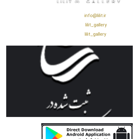
❖ رایـانـامـه :
info@lilit.ir
❖ تــلــگــرام :
lilit_gallery
❖اینستاگرام:
lilit_gallery