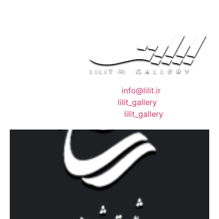
❖ رایـانـامـه :
info@lilit.ir
❖ تــلــگــرام :
lilit_gallery
❖اینستاگرام:
lilit_gallery