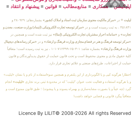
اپلیکیشن
≡
همکاری
≡
منابع‌مطالب
≡
قوانین
≡
پیشنهاد و انتقاد
≡
لیلیت
® در
«مرکز مالکیت معنوی سازمان ثبت اسناد و املاک کشور»
بشماره‌های: ۲۸۰۹۲۹ و
۴۵۱۸۴۱ ، به ثبت رسیده است و در
«مرکز توسعه تجارت الکترونیکی (اینماد) وزارت صنعت، معدن و
تجارت»
و
«سامانه احراز مشتریان تجارت الکترونیکی (اِمتا)»
نیز ثبت شده است و همچنین در
«مرکز توسعه فرهنگ و هنر در فضای‌مجازی وزارت فرهنگ و ارشاد»
و در
«مرکز رسانه‌های دیجیتال
وزارت فرهنگ و ارشاد»
بشماره شامَد: ۱-۳-۶۵-۷۱۲۳۹۹-۱-۱ ، نیز به ثبت رسیده است؛ متعاقباً
کلیهٔ حقوق مادی و معنوی محفوظ است و تحت قانون حمایت از حقوق پدیدآورندگان و قانون
حمایت از اختراعات، طرح‌های صنعتی و علائم تجاری قرار دارد.
اخطار! هرگونه کپی و یا الگوبرداری از این پلتفرم و همچنین سوءاستفاده از نام و یا نشان «لیلیت»
و یا هرگونه استفاده و فعالیت تحت عنوان “لیلیت” که در محدودهٔ ثبتی برند تجاری
«لیلیت»
انجام
گیرد (چه عیناً و یا بصورت مشابه‌سازی و بهمراه پسوند و یا پیشوند) ؛ طبق قانون ممنوع است و
متعاقباً پیگرد قانونی و قضایی خواهد داشت!
Licence By LILIT© 2008-2026 All rights Reserved