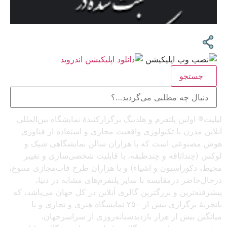
جستجو
لیلیت® اولین پلتفرم و هلدینگ برگزارکنندهٔ نمایشگاه بین‌المللی
آنلاین مدرن با تکنولوژی واقعیت مجازی و استفاده از فناوری
هوش مصنوعی است که با هزاران سالن نمایشگاهی شیک و
لوکس (چنداتاقه و چندطبقه، با قابلیت شخصی‌سازی و تغییر
محیط، دکوراسیون و اشیاء) و با هزاران طرح قاب‌مجازی متنوع،
درحال‌حاضر درمقایسه با سایر پلتفرم‌های مشابه در دنیا،
پیشرفته‌ترین و بزرگترین گالری آنلاین در کل جهان می‌باشد، که
باتجربهٔ برگزاری بیش از ۲۵۰ نمایشگاه هنری و تجاری و با
میانگین بیش از هزار بازدیدشبانه‌روزی از سراسرجهان،