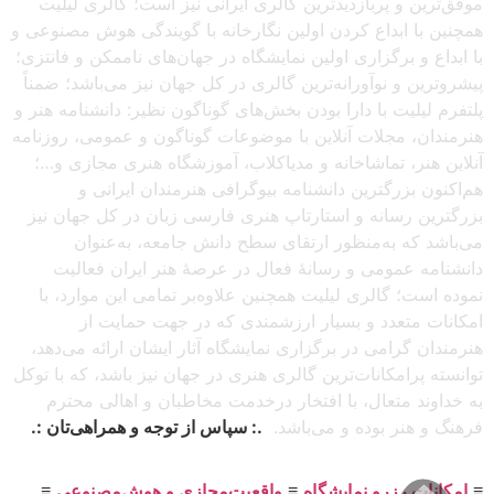
موفق‌ترین و پربازدیدترین گالری ایرانی نیز است؛ گالری لیلیت
همچنین با ابداع کردن اولین نگارخانه با گویندگی هوش مصنوعی و
با ابداع و برگزاری اولین نمایشگاه در جهان‌های ناممکن و فانتزی؛
پیشروترین و نوآورانه‌ترین گالری در کل جهان نیز می‌باشد؛ ضمناً
پلتفرم لیلیت با دارا بودن بخش‌های گوناگون نظیر: دانشنامه هنر و
هنرمندان، مجلات آنلاین با موضوعات گوناگون و عمومی، روزنامه
آنلاین هنر، تماشاخانه و مدیاکلاب، آموزشگاه هنری مجازی و…؛
هم‌اکنون بزرگترین دانشنامه بیوگرافی هنرمندان ایرانی و
بزرگترین رسانه و استارتاپ هنری فارسی زبان در کل جهان نیز
می‌باشد که به‌منظور ارتقای سطح دانش جامعه، به‌عنوان
دانشنامه عمومی و رسانهٔ فعال در عرصهٔ هنر ایران فعالیت
نموده است؛ گالری لیلیت همچنین علاوه‌بر تمامی این موارد، با
امکانات متعدد و بسیار ارزشمندی که در جهت حمایت از
هنرمندان گرامی در برگزاری نمایشگاه آثار ایشان ارائه می‌دهد،
توانسته پرامکانات‌ترین گالری هنری در جهان نیز باشد، که با توکل
به خداوند متعال، با افتخار درخدمت مخاطبان و اهالی محترم
فرهنگ و هنر بوده و می‌باشد.
.: سپاس از توجه و همراهی‌تان :.
≡
امکانات رزرو نمایشگاه
≡
واقعیت‌مجازی و هوش‌مصنوعی
≡