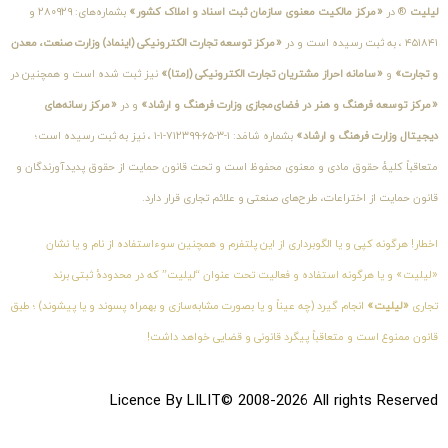
لیلیت
® در
«مرکز مالکیت معنوی سازمان ثبت اسناد و املاک کشور»
بشماره‌های: ۲۸۰۹۲۹ و
۴۵۱۸۴۱ ، به ثبت رسیده است و در
«مرکز توسعه تجارت الکترونیکی (اینماد) وزارت صنعت، معدن
و تجارت»
و
«سامانه احراز مشتریان تجارت الکترونیکی (اِمتا)»
نیز ثبت شده است و همچنین در
«مرکز توسعه فرهنگ و هنر در فضای‌مجازی وزارت فرهنگ و ارشاد»
و در
«مرکز رسانه‌های
دیجیتال وزارت فرهنگ و ارشاد»
بشماره شامَد: ۱-۳-۶۵-۷۱۲۳۹۹-۱-۱ ، نیز به ثبت رسیده است؛
متعاقباً کلیهٔ حقوق مادی و معنوی محفوظ است و تحت قانون حمایت از حقوق پدیدآورندگان و
قانون حمایت از اختراعات، طرح‌های صنعتی و علائم تجاری قرار دارد.
اخطار! هرگونه کپی و یا الگوبرداری از این پلتفرم و همچنین سوءاستفاده از نام و یا نشان
«لیلیت» و یا هرگونه استفاده و فعالیت تحت عنوان “لیلیت” که در محدودهٔ ثبتی برند
تجاری
«لیلیت»
انجام گیرد (چه عیناً و یا بصورت مشابه‌سازی و بهمراه پسوند و یا پیشوند) ؛ طبق
قانون ممنوع است و متعاقباً پیگرد قانونی و قضایی خواهد داشت!
Licence By LILIT© 2008-2026 All rights Reserved