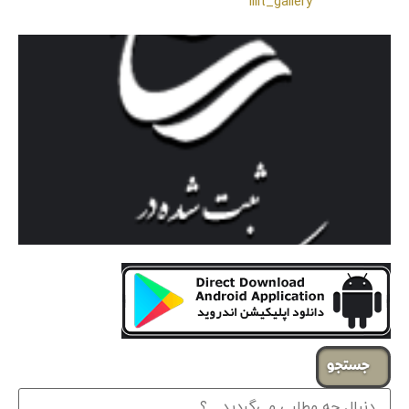
❖اینستاگرام:
lilit_gallery
جستجو