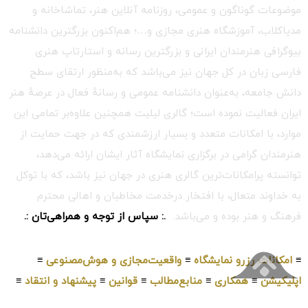
موضوعات گوناگون و عمومی، روزنامه آنلاین هنر، تماشاخانه و
مدیاکلاب، آموزشگاه هنری مجازی و…؛ هم‌اکنون بزرگترین دانشنامه
بیوگرافی هنرمندان ایرانی و بزرگترین رسانه و استارتاپ هنری
فارسی زبان در کل جهان نیز می‌باشد که به‌منظور ارتقای سطح
دانش جامعه، به‌عنوان دانشنامه عمومی و رسانهٔ فعال در عرصهٔ هنر
ایران فعالیت نموده است؛ گالری لیلیت همچنین علاوه‌بر تمامی این
موارد، با امکانات متعدد و بسیار ارزشمندی که در جهت حمایت از
هنرمندان گرامی در برگزاری نمایشگاه آثار ایشان ارائه می‌دهد،
توانسته پرامکانات‌ترین گالری هنری در جهان نیز باشد، که با توکل
به خداوند متعال، با افتخار درخدمت مخاطبان و اهالی محترم
فرهنگ و هنر بوده و می‌باشد.
.: سپاس از توجه و همراهی‌تان :.
≡
امکانات رزرو نمایشگاه
≡
واقعیت‌مجازی و هوش‌مصنوعی
≡
اپلیکیشن
≡
همکاری
≡
منابع‌مطالب
≡
قوانین
≡
پیشنهاد و انتقاد
≡