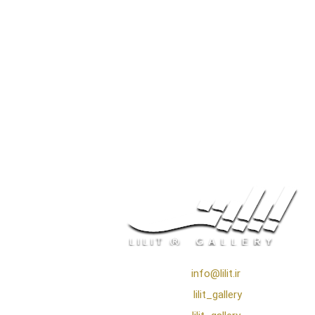
❖ رایـانـامـه :
info@lilit.ir
❖ تــلــگــرام :
lilit_gallery