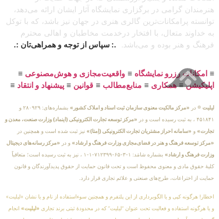
هنرمندان گرامی در برگزاری نمایشگاه آثار ایشان ارائه می‌دهد،
توانسته پرامکانات‌ترین گالری هنری در جهان نیز باشد، که با توکل
به خداوند متعال، با افتخار درخدمت مخاطبان و اهالی محترم
فرهنگ و هنر بوده و می‌باشد.
.: سپاس از توجه و همراهی‌تان :.
≡
امکانات رزرو نمایشگاه
≡
واقعیت‌مجازی و هوش‌مصنوعی
≡
اپلیکیشن
≡
همکاری
≡
منابع‌مطالب
≡
قوانین
≡
پیشنهاد و انتقاد
≡
لیلیت
® در
«مرکز مالکیت معنوی سازمان ثبت اسناد و املاک کشور»
بشماره‌های: ۲۸۰۹۲۹ و
۴۵۱۸۴۱ ، به ثبت رسیده است و در
«مرکز توسعه تجارت الکترونیکی (اینماد) وزارت صنعت، معدن و
تجارت»
و
«سامانه احراز مشتریان تجارت الکترونیکی (اِمتا)»
نیز ثبت شده است و همچنین در
«مرکز توسعه فرهنگ و هنر در فضای‌مجازی وزارت فرهنگ و ارشاد»
و در
«مرکز رسانه‌های دیجیتال
وزارت فرهنگ و ارشاد»
بشماره شامَد: ۱-۳-۶۵-۷۱۲۳۹۹-۱-۱ ، نیز به ثبت رسیده است؛ متعاقباً
کلیهٔ حقوق مادی و معنوی محفوظ است و تحت قانون حمایت از حقوق پدیدآورندگان و قانون
حمایت از اختراعات، طرح‌های صنعتی و علائم تجاری قرار دارد.
اخطار! هرگونه کپی و یا الگوبرداری از این پلتفرم و همچنین سوءاستفاده از نام و یا نشان «لیلیت»
و یا هرگونه استفاده و فعالیت تحت عنوان “لیلیت” که در محدودهٔ ثبتی برند تجاری
«لیلیت»
انجام