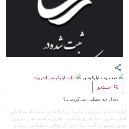
جستجو
لیلیت® اولین پلتفرم و هلدینگ برگزارکنندهٔ نمایشگاه بین‌المللی
آنلاین مدرن با تکنولوژی واقعیت مجازی و استفاده از فناوری
هوش مصنوعی است که با هزاران سالن نمایشگاهی شیک و