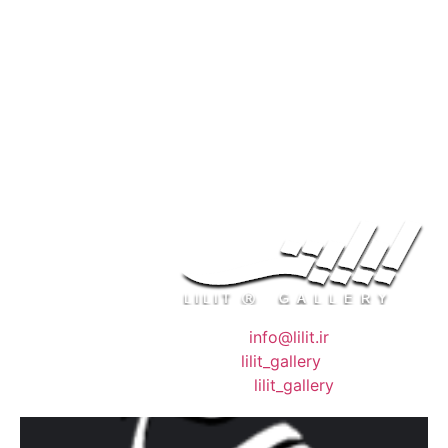
❖ رایـانـامـه :
info@lilit.ir
❖ تــلــگــرام :
lilit_gallery
❖اینستاگرام:
lilit_gallery