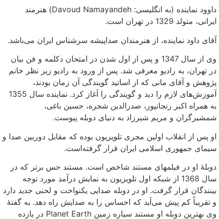
داوود نماینده (به انگلیسی: Davoud Namayandeh) هنرمند
ایرانی، متولد 1329 در تهران است.
آقای داود نماینده، از هنرمندان صداپیشه سرشناس ایران می‌باشد.
وی از سال 1347 و پس از اول شدن در امتحان دکلمه و فن بیان
در تهران، به رادیو معرفی شد. پس از ورود به رادیو زیر نظر خانم
پژوهش و آقای مانی که از اساتید گویندگی آن زمان بودند،
آموزش‌های لازم را دید و گویندگی را آغاز کرد. نماینده سال 1355
به همراه اکبر زنجانپور، صدرالدین شجره، حسین باغی،
شمشیرگران و مریم شیرزاد به دنیای دوبله پیوست.
او پس از انقلاب اولین مجری تلویزیون بوده که مقابل دوربین صدا و
سیمای جمهوری اسلامی ایران قرار گرفته‌است.
دوبلهٔ او در فیلمهای مستند شاخص است. مستند حس برتر که در
سال 1368 از شبکه اول تلویزیون به نمایش درآمد مورد توجه
بینندگان قرار گرفت. او در دوبله صدایی یکنواخت و لحنی جدید دارد
و تقریباً کم پیش می‌آید که احساس را به صدایش راه دهد. به گفتهٔ
وی بهترین دوبله او مستند سیاره زمین Planet Earth در یازده