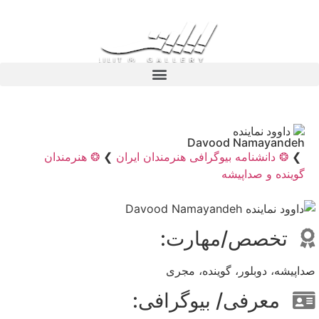
داوود نماینده
Davood Namayandeh
❯
❂ دانشنامه بیوگرافی هنرمندان ایران
❯
❂ هنرمندان
گوینده و صداپیشه
تخصص/مهارت:
صداپیشه، دوبلور، گوینده، مجری
معرفی/ بیوگرافی: