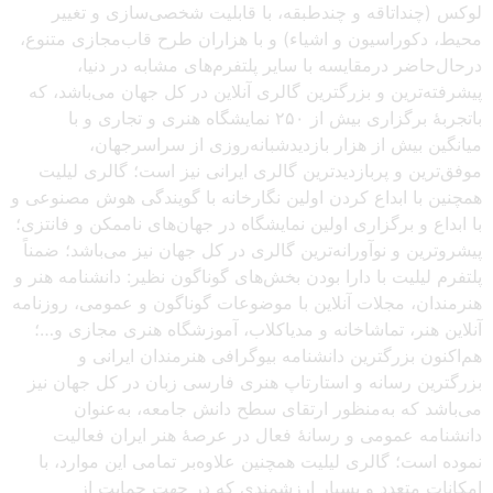
لوکس (چنداتاقه و چندطبقه، با قابلیت شخصی‌سازی و تغییر
محیط، دکوراسیون و اشیاء) و با هزاران طرح قاب‌مجازی متنوع،
درحال‌حاضر درمقایسه با سایر پلتفرم‌های مشابه در دنیا،
پیشرفته‌ترین و بزرگترین گالری آنلاین در کل جهان می‌باشد، که
باتجربهٔ برگزاری بیش از ۲۵۰ نمایشگاه هنری و تجاری و با
میانگین بیش از هزار بازدیدشبانه‌روزی از سراسرجهان،
موفق‌ترین و پربازدیدترین گالری ایرانی نیز است؛ گالری لیلیت
همچنین با ابداع کردن اولین نگارخانه با گویندگی هوش مصنوعی و
با ابداع و برگزاری اولین نمایشگاه در جهان‌های ناممکن و فانتزی؛
پیشروترین و نوآورانه‌ترین گالری در کل جهان نیز می‌باشد؛ ضمناً
پلتفرم لیلیت با دارا بودن بخش‌های گوناگون نظیر: دانشنامه هنر و
هنرمندان، مجلات آنلاین با موضوعات گوناگون و عمومی، روزنامه
آنلاین هنر، تماشاخانه و مدیاکلاب، آموزشگاه هنری مجازی و…؛
هم‌اکنون بزرگترین دانشنامه بیوگرافی هنرمندان ایرانی و
بزرگترین رسانه و استارتاپ هنری فارسی زبان در کل جهان نیز
می‌باشد که به‌منظور ارتقای سطح دانش جامعه، به‌عنوان
دانشنامه عمومی و رسانهٔ فعال در عرصهٔ هنر ایران فعالیت
نموده است؛ گالری لیلیت همچنین علاوه‌بر تمامی این موارد، با
امکانات متعدد و بسیار ارزشمندی که در جهت حمایت از