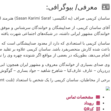
معرفی/ بیوگرافی:
ساسان کریمی صراف (به انگلیسی: Sasan Karimi Saraf) هنرمند ایرانی، است.
آقای ساسان کریمی، از صداپیشگان و خوانندگان سرشناس و موفق ایر
خوانندگان مشهور ایرانی داشته، در شبکه‌های اجتماعی شهرت یافته
ساسان کریمی با استعدادی که دارد از معدود صداپیشگانی است که در
باعث شده کارش منحصربفرد باشد. ساسان کریمی علاوه بر تقلید صدا
انجام می‌دهد، بطوریکه در بعضی از مواقع اگر شنونده چهره وی را 
وی صدای بسیاری از خوانندگان معروف و مشهور ایران همچون: ابی 
دِردِریان – عارف عارف‌کیا – شاهرخ شاهید – جواد یساری – گوگوش (
برخی از مخاطبان، ساسان کریمی را یک شخص با استعداد (تلنت talent) می‌دانند.
مشخصات تماس
رویداد
کدQR