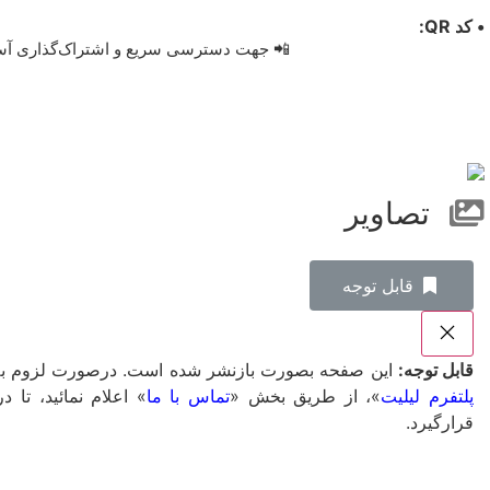
• کد QR:
📲 جهت دسترسی سریع و اشتراک‌گذاری آسان، 
تصاویر
‌قابل توجه
قابل توجه:
این صفحه بصورت بازنشر شده است. درصورت لزوم به ت
پلتفرم لیلیت
»، از طریق بخش «
تماس با ما
» اعلام نمائید، ت
قرارگیرد.