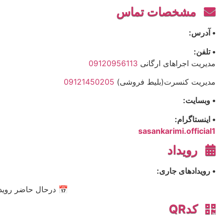
مشخصات تماس
• آدرس:
• تلفن:
مدیریت اجراهای ارگانی
09120956113
مدیریت کنسرت(بلیط فروشی)
09121450205
• وبسایت:
• اینستاگرام:
sasankarimi.official1
رویداد
• رویدادهای جاری:
📅 درحال حاضر رویدا
کدQR