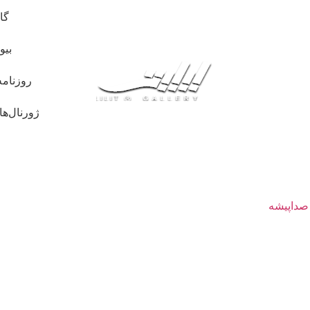
گا
بیو
روزنامه
ژورنال‌ها
 صداپیشه