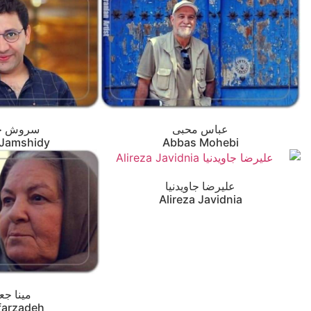
عباس محبی
سروش ج
 Jamshidy
Abbas Mohebi
علیرضا جاویدنیا
Alireza Javidnia
مینا جع
farzadeh