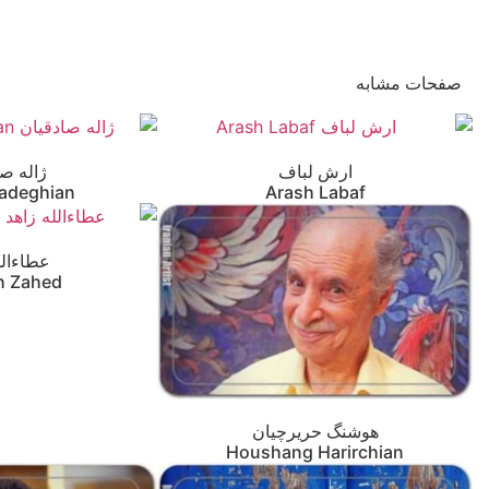
صفحات مشابه
ارش لباف
ژاله صا
Sadeghian
Arash Labaf
عطاءالل
ah Zahed
هوشنگ حریرچیان
Houshang Harirchian