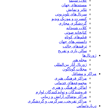
کلاب سینما
مستندهای جهان
تئاتر و نمایش
سریال‌های تلویزیونی
کنسرت و موزیک ویدیو
گردشگری مجازی
کلاب شنیدانه
کتابخانه صوتی
فیلم‌های کوتاه
دانستنی‌های جهان
ترفندهای جالب
سالن بازی و تفریح
ژورنال‌ها
مجله هنر
ژورنال آثار بین‌المللی
مجلات گوناگون
مراکز و مشاغل
مراکز فرهنگی هنری
مجموعه‌های خدماتی
اماکن فرهنگی و هنری
فروشندگان و تولیدکنندگان لوازم
مراکز پوشاک، آرایش و زیبایی
مراکز تفریحی، سرگرمی و گردشگری
درباره/تماس