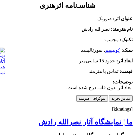
شناسـ‌نامه اثرهنری
نوان اثر:
صورتک
ام هنرمند:
نصرالله رادش
کنیک:
مجسمه
بک:
کوبیسم
، سورئالیسم
بعاد اثر:
حدود 15 سانتی‌متر
یمت:
تماس با هنرمند
وضیحات:
بعاد اثر بدون قاب درج شده است.
تماس/خرید
بیوگرافی هنرمند
[kkrat
ا ¦ نمایشگاه آثار نصرالله رادش