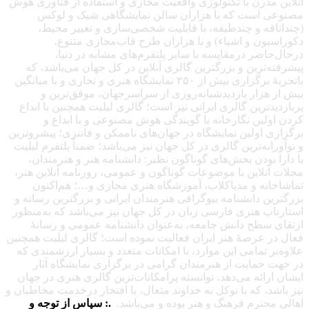
نلاین مدرن با تکنولوژی واقعیت مجازی و استفاده از فناوری هوش
صنوعی است که با هزاران سالن نمایشگاهی شیک و لوکس
چنداتاقه و چندطبقه، با قابلیت شخصی‌سازی و تغییر محیط،
کوراسیون و اشیاء) و با هزاران طرح قاب‌مجازی متنوع،
رحال‌حاضر درمقایسه با سایر پلتفرم‌های مشابه در دنیا،
یشرفته‌ترین و بزرگترین گالری آنلاین در کل جهان می‌باشد، که
باتجربهٔ برگزاری بیش از ۲۵۰ نمایشگاه هنری و تجاری و با میانگین
یش از هزار بازدیدشبانه‌روزی از سراسرجهان، موفق‌ترین و
ربازدیدترین گالری ایرانی نیز است؛ گالری لیلیت همچنین با ابداع
ردن اولین نگارخانه با گویندگی هوش مصنوعی و با ابداع و
رگزاری اولین نمایشگاه در جهان‌های ناممکن و فانتزی؛ پیشروترین
 نوآورانه‌ترین گالری در کل جهان نیز می‌باشد؛ ضمناً پلتفرم لیلیت
ا دارا بودن بخش‌های گوناگون نظیر: دانشنامه هنر و هنرمندان،
جلات آنلاین با موضوعات گوناگون و عمومی، روزنامه آنلاین هنر،
ماشاخانه و مدیاکلاب، آموزشگاه هنری مجازی و…؛ هم‌اکنون
زرگترین دانشنامه بیوگرافی هنرمندان ایرانی و بزرگترین رسانه و
ستارتاپ هنری فارسی زبان در کل جهان نیز می‌باشد که به‌منظور
رتقای سطح دانش جامعه، به‌عنوان دانشنامه عمومی و رسانهٔ
عال در عرصهٔ هنر ایران فعالیت نموده است؛ گالری لیلیت همچنین
لاوه‌بر تمامی این موارد، با امکانات متعدد و بسیار ارزشمندی که
ر جهت حمایت از هنرمندان گرامی در برگزاری نمایشگاه آثار
یشان ارائه می‌دهد، توانسته پرامکانات‌ترین گالری هنری در جهان
یز باشد، که با توکل به خداوند متعال، با افتخار درخدمت مخاطبان و
هالی محترم فرهنگ و هنر بوده و می‌باشد.
.: سپاس از توجه و