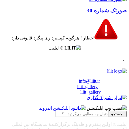
ورتک شماره 30
اخطار ! هرگونه کپی‌برداری پیگرد قانونی دارد
.
 رایـانـامـه :
info@lilit.ir
 تــلــگــرام :
lilit_gallery
اینستاگرام:
lilit_gallery
جستجو
یلیت® اولین پلتفرم و هلدینگ برگزارکنندهٔ نمایشگاه بین‌المللی