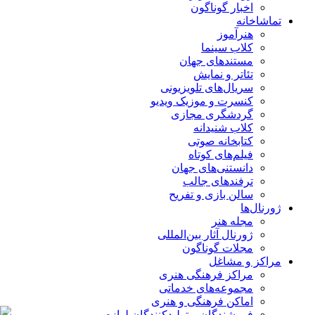
اخبار گوناگون
تماشاخانه
هنرآموز
کلاب سینما
مستندهای جهان
تئاتر و نمایش
سریال‌های تلویزیونی
کنسرت و موزیک ویدیو
گردشگری مجازی
کلاب شنیدانه
کتابخانه صوتی
فیلم‌های کوتاه
دانستنی‌های جهان
ترفندهای جالب
سالن بازی و تفریح
ژورنال‌ها
مجله هنر
ژورنال آثار بین‌المللی
مجلات گوناگون
مراکز و مشاغل
مراکز فرهنگی هنری
مجموعه‌های خدماتی
اماکن فرهنگی و هنری
فروشندگان و تولیدکنندگان لوازم