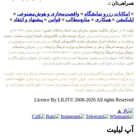
مراهی‌تان :.
امکانات رزرو نمایشگاه
≡
واقعیت‌مجازی و هوش‌مصنوعی
≡
پلیکیشن
≡
همکاری
≡
منابع‌مطالب
≡
قوانین
≡
پیشنهاد و انتقاد
≡
یلیت
® در
«مرکز مالکیت معنوی سازمان ثبت اسناد و املاک کشور»
بشماره‌های: ۲۸۰۹۲۹ و
۴۵۱۸ ، به ثبت رسیده است و در
«مرکز توسعه تجارت الکترونیکی (اینماد) وزارت صنعت، معدن
 تجارت»
و
«سامانه احراز مشتریان تجارت الکترونیکی (اِمتا)»
نیز ثبت شده است و همچنین در
مرکز توسعه فرهنگ و هنر در فضای‌مجازی وزارت فرهنگ و ارشاد»
و در
«مرکز رسانه‌های
یجیتال وزارت فرهنگ و ارشاد»
بشماره شامَد: ۱-۳-۶۵-۷۱۲۳۹۹-۱-۱ ، نیز به ثبت رسیده است؛
تعاقباً کلیهٔ حقوق مادی و معنوی محفوظ است و تحت قانون حمایت از حقوق پدیدآورندگان و
انون حمایت از اختراعات، طرح‌های صنعتی و علائم تجاری قرار دارد.
خطار! هرگونه کپی و یا الگوبرداری از این پلتفرم و همچنین سوءاستفاده از نام و یا نشان «لیلیت»
 یا هرگونه استفاده و فعالیت تحت عنوان “لیلیت” که در محدودهٔ ثبتی برند تجاری
«لیلیت»
انجام
یرد (چه عیناً و یا بصورت مشابه‌سازی و بهمراه پسوند و یا پیشوند) ؛ طبق قانون ممنوع است و
تعاقباً پیگرد قانونی و قضایی خواهد داشت!
Licence By LILIT© 2008-2026 All rights Reserve
َپ لیلیت