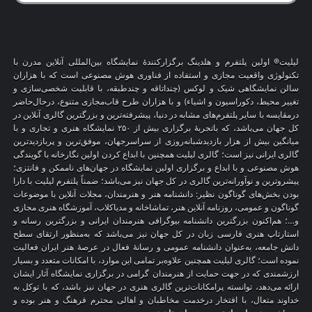
لیلیت® اولین پلتفرم و هلدینگ برگزارکنندهٔ نمایشگاه بین‌المللی آنلاین مدرن با
تکنولوژی واقعیت مجازی و استفاده از فناوری هوش مصنوعی است که با هزاران
سالن نمایشگاهی شیک و لوکس (چنداتاقه و چندطبقه، با قابلیت شخصی‌سازی و
تغییر محیط، دکوراسیون و اشیاء) و با هزاران طرح قاب‌مجازی متنوع، درحال‌حاضر
درمقایسه با سایر پلتفرم‌های مشابه در دنیا، پیشرفته‌ترین و بزرگترین گالری آنلاین در
کل جهان می‌باشد، که باتجربهٔ برگزاری بیش از ۲۵۰ نمایشگاه هنری و تجاری و با
میانگین بیش از هزار بازدیدشبانه‌روزی از سراسرجهان، موفق‌ترین و پربازدیدترین
گالری ایرانی نیز است؛ گالری لیلیت همچنین با ابداع کردن اولین نگارخانه با گویندگی
هوش مصنوعی و با ابداع و برگزاری اولین نمایشگاه در جهان‌های ناممکن و فانتزی؛
پیشروترین و نوآورانه‌ترین گالری در کل جهان نیز می‌باشد؛ ضمناً پلتفرم لیلیت با دارا
بودن بخش‌های گوناگون نظیر: دانشنامه هنر و هنرمندان، مجلات آنلاین با موضوعات
گوناگون و عمومی، روزنامه آنلاین هنر، تماشاخانه و مدیاکلاب، آموزشگاه هنری مجازی
و…؛ هم‌اکنون بزرگترین دانشنامه بیوگرافی هنرمندان ایرانی و بزرگترین رسانه و
استارتاپ هنری فارسی زبان در کل جهان نیز می‌باشد که به‌منظور ارتقای سطح
دانش جامعه، به‌عنوان دانشنامه عمومی و رسانهٔ فعال در عرصهٔ هنر ایران فعالیت
نموده است؛ گالری لیلیت همچنین علاوه‌بر تمامی این موارد، با امکانات متعدد و بسیار
ارزشمندی که در جهت حمایت از هنرمندان گرامی در برگزاری نمایشگاه آثار ایشان
ارائه می‌دهد، توانسته پرامکانات‌ترین گالری هنری در جهان نیز باشد، که با توکل به
خداوند متعال، با افتخار درخدمت مخاطبان و اهالی محترم فرهنگ و هنر بوده و