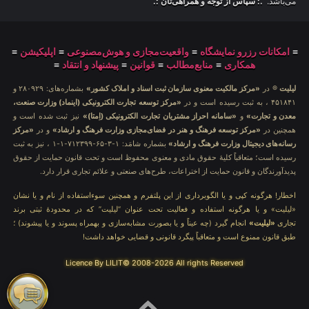
می‌باشد.
.: سپاس از توجه و همراهی‌تان :.
≡
امکانات رزرو نمایشگاه
≡
واقعیت‌مجازی و هوش‌مصنوعی
≡
اپلیکیشن
≡
همکاری
≡
منابع‌مطالب
≡
قوانین
≡
پیشنهاد و انتقاد
≡
لیلیت
® در
«مرکز مالکیت معنوی سازمان ثبت اسناد و املاک کشور»
بشماره‌های: ۲۸۰۹۲۹ و
۴۵۱۸۴۱ ، به ثبت رسیده است و در
«مرکز توسعه تجارت الکترونیکی (اینماد) وزارت صنعت،
معدن و تجارت»
و
«سامانه احراز مشتریان تجارت الکترونیکی (اِمتا)»
نیز ثبت شده است و
همچنین در
«مرکز توسعه فرهنگ و هنر در فضای‌مجازی وزارت فرهنگ و ارشاد»
و در
«مرکز
رسانه‌های دیجیتال وزارت فرهنگ و ارشاد»
بشماره شامَد: ۱-۳-۶۵-۷۱۲۳۹۹-۱-۱ ، نیز به ثبت
رسیده است؛ متعاقباً کلیهٔ حقوق مادی و معنوی محفوظ است و تحت قانون حمایت از حقوق
پدیدآورندگان و قانون حمایت از اختراعات، طرح‌های صنعتی و علائم تجاری قرار دارد.
اخطار! هرگونه کپی و یا الگوبرداری از این پلتفرم و همچنین سوءاستفاده از نام و یا نشان
«لیلیت» و یا هرگونه استفاده و فعالیت تحت عنوان “لیلیت” که در محدودهٔ ثبتی برند
تجاری
«لیلیت»
انجام گیرد (چه عیناً و یا بصورت مشابه‌سازی و بهمراه پسوند و یا پیشوند) ؛
طبق قانون ممنوع است و متعاقباً پیگرد قانونی و قضایی خواهد داشت!
Licence By LILIT© 2008-2026 All rights Reserved