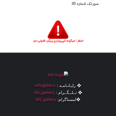
صورتک شماره 30
اخطار ! هرگونه کپی‌برداری پیگرد قانونی دارد
❖ رایـانـامـه :
info@lilit.ir
❖ تــلــگــرام :
lilit_gallery
❖اینستاگرام:
lilit_gallery