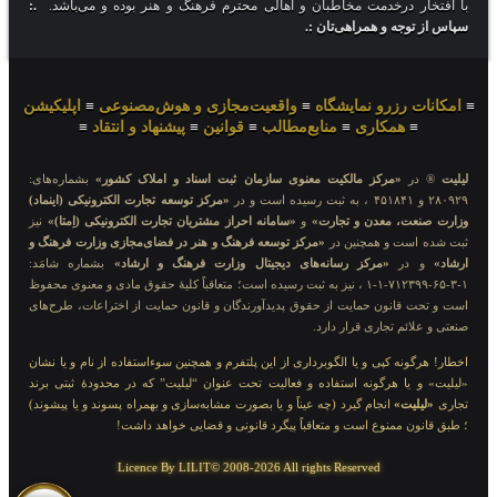
با افتخار درخدمت مخاطبان و اهالی محترم فرهنگ و هنر بوده و می‌باشد.
.:
سپاس از توجه و همراهی‌تان :.
≡
امکانات رزرو نمایشگاه
≡
واقعیت‌مجازی و هوش‌مصنوعی
≡
اپلیکیشن
≡
همکاری
≡
منابع‌مطالب
≡
قوانین
≡
پیشنهاد و انتقاد
≡
لیلیت
® در
«مرکز مالکیت معنوی سازمان ثبت اسناد و املاک کشور»
بشماره‌های:
۲۸۰۹۲۹ و ۴۵۱۸۴۱ ، به ثبت رسیده است و در
«مرکز توسعه تجارت الکترونیکی (اینماد)
وزارت صنعت، معدن و تجارت»
و
«سامانه احراز مشتریان تجارت الکترونیکی (اِمتا)»
نیز
ثبت شده است و همچنین در
«مرکز توسعه فرهنگ و هنر در فضای‌مجازی وزارت فرهنگ و
ارشاد»
و در
«مرکز رسانه‌های دیجیتال وزارت فرهنگ و ارشاد»
بشماره شامَد:
۱-۳-۶۵-۷۱۲۳۹۹-۱-۱ ، نیز به ثبت رسیده است؛ متعاقباً کلیهٔ حقوق مادی و معنوی محفوظ
است و تحت قانون حمایت از حقوق پدیدآورندگان و قانون حمایت از اختراعات، طرح‌های
صنعتی و علائم تجاری قرار دارد.
اخطار! هرگونه کپی و یا الگوبرداری از این پلتفرم و همچنین سوءاستفاده از نام و یا نشان
«لیلیت» و یا هرگونه استفاده و فعالیت تحت عنوان “لیلیت” که در محدودهٔ ثبتی برند
تجاری
«لیلیت»
انجام گیرد (چه عیناً و یا بصورت مشابه‌سازی و بهمراه پسوند و یا پیشوند)
؛ طبق قانون ممنوع است و متعاقباً پیگرد قانونی و قضایی خواهد داشت!
Licence By LILIT© 2008-2026 All rights Reserved