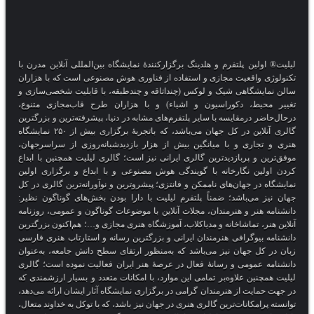
لیلیت® اولین پلتفرم و هلدینگ برگزارکنندهٔ نمایشگاه بین‌المللی آنلاین مدرن با
تکنولوژی واقعیت مجازی و استفاده از فناوری هوش مصنوعی است که با هزاران
سالن نمایشگاهی شیک و لوکس (چنداتاقه و چندطبقه، با قابلیت شخصی‌سازی و
تغییر محیط، دکوراسیون و اشیاء) و با هزاران طرح قاب‌مجازی متنوع،
درحال‌حاضر درمقایسه با سایر پلتفرم‌های مشابه در دنیا، پیشرفته‌ترین و بزرگترین
گالری آنلاین در کل جهان می‌باشد، که باتجربهٔ برگزاری بیش از ۲۵۰ نمایشگاه
هنری و تجاری و با میانگین بیش از هزار بازدیدشبانه‌روزی از سراسرجهان،
موفق‌ترین و پربازدیدترین گالری ایرانی نیز است؛ گالری لیلیت همچنین با ابداع
کردن اولین نگارخانه با گویندگی هوش مصنوعی و با ابداع و برگزاری اولین
نمایشگاه در جهان‌های ناممکن و فانتزی؛ پیشروترین و نوآورانه‌ترین گالری در کل
جهان نیز می‌باشد؛ ضمناً پلتفرم لیلیت با دارا بودن بخش‌های گوناگون نظیر:
دانشنامه هنر و هنرمندان، مجلات آنلاین با موضوعات گوناگون و عمومی، روزنامه
آنلاین هنر، تماشاخانه و مدیاکلاب، آموزشگاه هنری مجازی و…؛ هم‌اکنون بزرگترین
دانشنامه بیوگرافی هنرمندان ایرانی و بزرگترین رسانه و استارتاپ هنری فارسی
زبان در کل جهان نیز می‌باشد که به‌منظور ارتقای سطح دانش جامعه، به‌عنوان
دانشنامه عمومی و رسانهٔ فعال در عرصهٔ هنر ایران فعالیت نموده است؛ گالری
لیلیت همچنین علاوه‌بر تمامی این موارد، با امکانات متعدد و بسیار ارزشمندی که
در جهت حمایت از هنرمندان گرامی در برگزاری نمایشگاه آثار ایشان ارائه می‌دهد،
توانسته پرامکانات‌ترین گالری هنری در جهان نیز باشد، که با توکل به خداوند متعال،