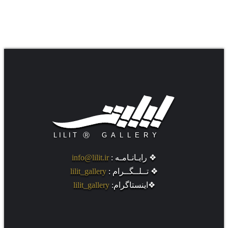
.
❖ رایـانـامـه :
info@lilit.ir
❖ تــلــگــرام :
lilit_gallery
❖اینستاگرام:
lilit_gallery