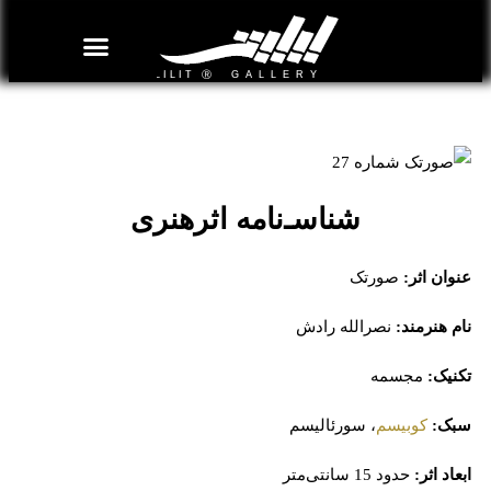
روزنامه هنر
درباره/تماس
مراکز و مشاغل
گالری و نمایشگاه
بیوگرافی هنرمندان
صورتک شماره 27
شناسـ‌نامه اثرهنری
عنوان اثر:
صورتک
نام هنرمند:
نصرالله رادش
تکنیک:
مجسمه
سبک:
کوبیسم
، سورئالیسم
ابعاد اثر:
حدود 15 سانتی‌متر