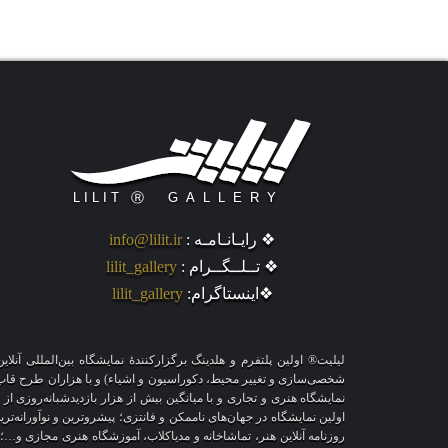
هن
❖ رایـانـامـه :
info@lilit.ir
❖ تــلــگــرام :
lilit_gallery
❖اینستاگرام:
lilit_gallery
لیلیت® اولین پلتفرم و هلدینگ برگزارکنندهٔ نمایشگاه بین‌المللی 
نمایشگاه هنری و تجاری و با میانگین بیش از هزار بازدیدشبانه‌روزی از
اولین نمایشگاه در جهان‌های ناممکن و فانتزی؛ پیشروترین و نوآورانه‌تر
روزنامه آنلاین هنر، تماشاخانه و مدیاکلاب، آموزشگاه هنری مجازی و…؛