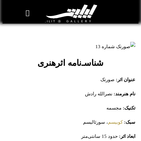
روزنامه هنر
درباره/تماس
مراکز و مشاغل
گالری و نمایشگاه
بیوگرافی هنرمندان
صورتک شماره 13
شناسـ‌نامه اثرهنری
عنوان اثر:
صورتک
نام هنرمند:
نصرالله رادش
تکنیک:
مجسمه
سبک:
کوبیسم
، سورئالیسم
ابعاد اثر:
حدود 15 سانتی‌متر