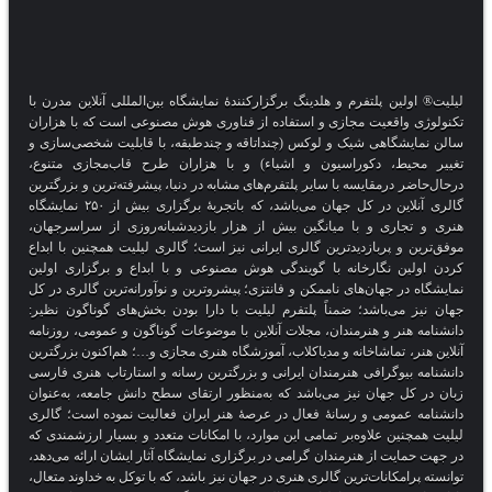
لیلیت® اولین پلتفرم و هلدینگ برگزارکنندهٔ نمایشگاه بین‌المللی آنلاین مدرن با
تکنولوژی واقعیت مجازی و استفاده از فناوری هوش مصنوعی است که با هزاران
سالن نمایشگاهی شیک و لوکس (چنداتاقه و چندطبقه، با قابلیت شخصی‌سازی و
تغییر محیط، دکوراسیون و اشیاء) و با هزاران طرح قاب‌مجازی متنوع،
درحال‌حاضر درمقایسه با سایر پلتفرم‌های مشابه در دنیا، پیشرفته‌ترین و بزرگترین
گالری آنلاین در کل جهان می‌باشد، که باتجربهٔ برگزاری بیش از ۲۵۰ نمایشگاه
هنری و تجاری و با میانگین بیش از هزار بازدیدشبانه‌روزی از سراسرجهان،
موفق‌ترین و پربازدیدترین گالری ایرانی نیز است؛ گالری لیلیت همچنین با ابداع
کردن اولین نگارخانه با گویندگی هوش مصنوعی و با ابداع و برگزاری اولین
نمایشگاه در جهان‌های ناممکن و فانتزی؛ پیشروترین و نوآورانه‌ترین گالری در کل
جهان نیز می‌باشد؛ ضمناً پلتفرم لیلیت با دارا بودن بخش‌های گوناگون نظیر:
دانشنامه هنر و هنرمندان، مجلات آنلاین با موضوعات گوناگون و عمومی، روزنامه
آنلاین هنر، تماشاخانه و مدیاکلاب، آموزشگاه هنری مجازی و…؛ هم‌اکنون بزرگترین
دانشنامه بیوگرافی هنرمندان ایرانی و بزرگترین رسانه و استارتاپ هنری فارسی
زبان در کل جهان نیز می‌باشد که به‌منظور ارتقای سطح دانش جامعه، به‌عنوان
دانشنامه عمومی و رسانهٔ فعال در عرصهٔ هنر ایران فعالیت نموده است؛ گالری
لیلیت همچنین علاوه‌بر تمامی این موارد، با امکانات متعدد و بسیار ارزشمندی که
در جهت حمایت از هنرمندان گرامی در برگزاری نمایشگاه آثار ایشان ارائه می‌دهد،
توانسته پرامکانات‌ترین گالری هنری در جهان نیز باشد، که با توکل به خداوند متعال،