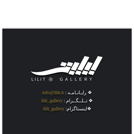
.
❖ رایـانـامـه :
info@lilit.ir
❖ تــلــگــرام :
lilit_gallery
❖اینستاگرام:
lilit_gallery