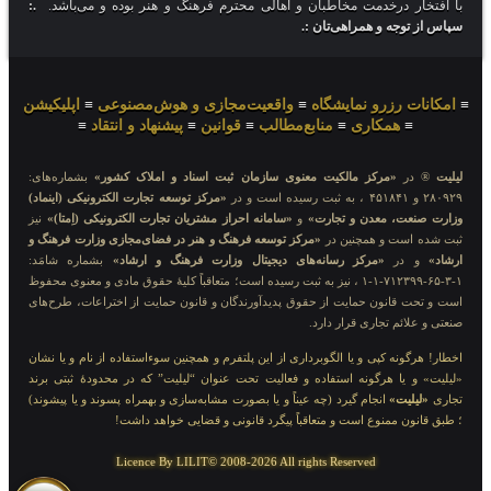
با افتخار درخدمت مخاطبان و اهالی محترم فرهنگ و هنر بوده و می‌باشد.
.:
سپاس از توجه و همراهی‌تان :.
≡
امکانات رزرو نمایشگاه
≡
واقعیت‌مجازی و هوش‌مصنوعی
≡
اپلیکیشن
≡
همکاری
≡
منابع‌مطالب
≡
قوانین
≡
پیشنهاد و انتقاد
≡
لیلیت
® در
«مرکز مالکیت معنوی سازمان ثبت اسناد و املاک کشور»
بشماره‌های:
۲۸۰۹۲۹ و ۴۵۱۸۴۱ ، به ثبت رسیده است و در
«مرکز توسعه تجارت الکترونیکی (اینماد)
وزارت صنعت، معدن و تجارت»
و
«سامانه احراز مشتریان تجارت الکترونیکی (اِمتا)»
نیز
ثبت شده است و همچنین در
«مرکز توسعه فرهنگ و هنر در فضای‌مجازی وزارت فرهنگ و
ارشاد»
و در
«مرکز رسانه‌های دیجیتال وزارت فرهنگ و ارشاد»
بشماره شامَد:
۱-۳-۶۵-۷۱۲۳۹۹-۱-۱ ، نیز به ثبت رسیده است؛ متعاقباً کلیهٔ حقوق مادی و معنوی محفوظ
است و تحت قانون حمایت از حقوق پدیدآورندگان و قانون حمایت از اختراعات، طرح‌های
صنعتی و علائم تجاری قرار دارد.
اخطار! هرگونه کپی و یا الگوبرداری از این پلتفرم و همچنین سوءاستفاده از نام و یا نشان
«لیلیت» و یا هرگونه استفاده و فعالیت تحت عنوان “لیلیت” که در محدودهٔ ثبتی برند
تجاری
«لیلیت»
انجام گیرد (چه عیناً و یا بصورت مشابه‌سازی و بهمراه پسوند و یا پیشوند)
؛ طبق قانون ممنوع است و متعاقباً پیگرد قانونی و قضایی خواهد داشت!
Licence By LILIT© 2008-2026 All rights Reserved