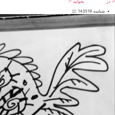
⮰ در
روزنامه هنر
بخوانید ⮶
شناسه 143519 📰