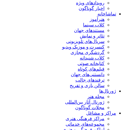
رویدادهای ویژه
اخبار گوناگون
تماشاخانه
هنرآموز
کلاب سینما
مستندهای جهان
تئاتر و نمایش
سریال‌های تلویزیونی
کنسرت و موزیک ویدیو
گردشگری مجازی
کلاب شنیدانه
کتابخانه صوتی
فیلم‌های کوتاه
دانستنی‌های جهان
ترفندهای جالب
سالن بازی و تفریح
ژورنال‌ها
مجله هنر
ژورنال آثار بین‌المللی
مجلات گوناگون
مراکز و مشاغل
مراکز فرهنگی هنری
مجموعه‌های خدماتی
اماکن فرهنگی و هنری