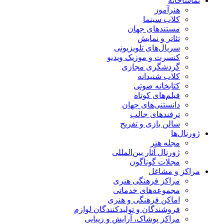
تماشاخانه
هنرآموز
کلاب سینما
مستندهای جهان
تئاتر و نمایش
سریال‌های تلویزیونی
کنسرت و موزیک ویدیو
گردشگری مجازی
کلاب شنیدانه
کتابخانه صوتی
فیلم‌های کوتاه
دانستنی‌های جهان
ترفندهای جالب
سالن بازی و تفریح
ژورنال‌ها
مجله هنر
ژورنال آثار بین‌المللی
مجلات گوناگون
مراکز و مشاغل
مراکز فرهنگی هنری
مجموعه‌های خدماتی
اماکن فرهنگی و هنری
فروشندگان و تولیدکنندگان لوازم
مراکز پوشاک، آرایش و زیبایی