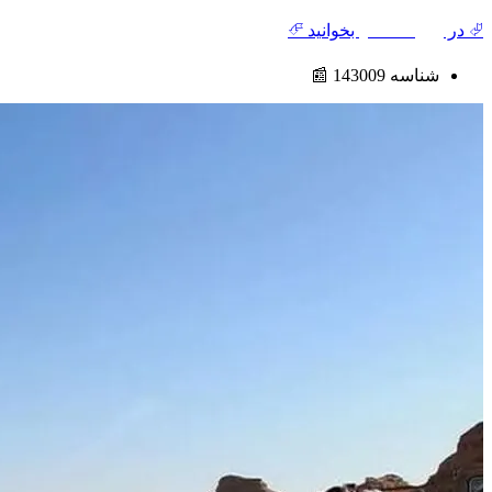
⮰ در
روزنامه هنر
بخوانید ⮶
شناسه 143009 📰