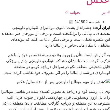
⮰ در
روزنامه هنر
بخوانید ⮶
شناسه 141692 📰
ایران آرت:
چشم‌انداز پشت تابلوی مونالیزای لئوناردو داوینچی
بحث‌های بی‌پایانی را برانگیخته است و برخی از مورخان هنر معتقدند
این منظره تخیلی است و برخی دیگر ادعا می‌کنند که پیوندهای
مختلفی با مکان‌هایی خاص در ایتالیا دارد.
به گزارش ایسنا، «آن پیزوروسو» دو زمینه تخصص خود را با هم
ترکیب کرده است تا نشان دهد که لئوناردو داوینچی چندین ویژگی
قابل تشخیص منطقه لکو در سواحل دریاچه کومو در منطقه
لومباردی در شمال ایتالیا را در اثر معروف خود نقاشی کرده است.
وی پل، رشته کوه و دریاچه به تصویر کشیده شده در نقاشی مونالیزا
را با پل آزون ویسکونتی قرن چهاردهمی لکو در جنوب غربی آلپ
مشرف به این منطقه و دریاچه گارلات مطابقت داده؛ منطقه‌ای که
گفته می‌شود لئوناردو داونیچی ۵۰۰ سال پیش از آن بازدید کرده