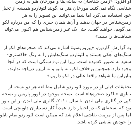
او افزود: «زمین شناسان به نقاشی‌ها و مورخان هنر به زمین
شناسی نگاه نمی‌کنند. مورخان هنر می‌گویند لئوناردو همیشه از تخیل
خود استفاده می‌کرد اما شما می‌توانید این تصویر را به هر
زمین‌شناس در جهان بدهید و آن‌ها همان چیزی را که من درباره لکو
می‌گویم، خواهند گفت. حتی یک غیر زمین‌شناس هم اکنون می‌تواند
شباهت‌ها را ببیند.»
به گزارش گاردین، «پیزوروسو» اشاره می‌کند که صخره‌های لکو از
سنگ‌های آهکی هستند و لئوناردو سنگ‌هایش را به رنگ خاکستری-
سفید به تصویر کشیده است، زیرا این نوع سنگی است که در آنجا
وجود دارد. همچنین برخلاف لکو، نه بابیو و نه آریزو دریاچه ندارند،
بنابراین ما شواهد واقعا عالی در لکو داریم.»
تحقیقات قبلی او در مورد لئوناردو شامل مطالعه هر دو نسخه از
تابلوی «باکره صخره‌ها» است: نسخه موجود در لوور پاریس و نسخه
کپی در گالری ملی لندن. تا سال ۲۰۱۰، گالری ملی لندن بر این باور
بود که نسخه‌ای که در اختیار دارد عمدتاً کار دستیاران داوینچی است
اما پس از مرمت نقاشی اعلام شد که ممکن است لئوناردو تمام تابلو
را خودش نقاشی کرده باشد.