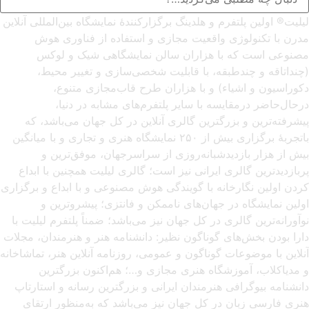
لیلیت® اولین پلتفرم و هلدینگ برگزارکنندهٔ نمایشگاه بین‌المللی آنلاین
مدرن با تکنولوژی واقعیت مجازی و استفاده از فناوری هوش
مصنوعی است که با هزاران سالن نمایشگاهی شیک و لوکس
(چنداتاقه و چندطبقه، با قابلیت شخصی‌سازی و تغییر محیط،
دکوراسیون و اشیاء) و با هزاران طرح قاب‌مجازی متنوع،
درحال‌حاضر درمقایسه با سایر پلتفرم‌های مشابه در دنیا،
پیشرفته‌ترین و بزرگترین گالری آنلاین در کل جهان می‌باشد، که
باتجربهٔ برگزاری بیش از ۲۵۰ نمایشگاه هنری و تجاری و با میانگین
بیش از هزار بازدیدشبانه‌روزی از سراسرجهان، موفق‌ترین و
پربازدیدترین گالری ایرانی نیز است؛ گالری لیلیت همچنین با ابداع
کردن اولین نگارخانه با گویندگی هوش مصنوعی و با ابداع و برگزاری
اولین نمایشگاه در جهان‌های ناممکن و فانتزی؛ پیشروترین و
نوآورانه‌ترین گالری در کل جهان نیز می‌باشد؛ ضمناً پلتفرم لیلیت با
دارا بودن بخش‌های گوناگون نظیر: دانشنامه هنر و هنرمندان، مجلات
آنلاین با موضوعات گوناگون و عمومی، روزنامه آنلاین هنر، تماشاخانه
و مدیاکلاب، آموزشگاه هنری مجازی و…؛ هم‌اکنون بزرگترین
دانشنامه بیوگرافی هنرمندان ایرانی و بزرگترین رسانه و استارتاپ
هنری فارسی زبان در کل جهان نیز می‌باشد که به‌منظور ارتقای