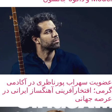
عضویت سهراب پورناظری در آکادمی
گرمی؛ افتخارآفرینی آهنگساز ایرانی در
عرصه جهانی