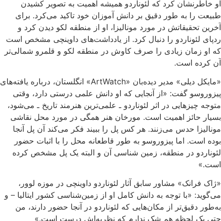
او خاطرنشان کرد که لئوناردو همیشه اهمیت به تصویر کشیدن
طبیعت را به طور دقیق بر دانش آموزان خود تاکید می‌کرد. برای
آخرین تحقیقاتش در مورد مونالیزا، او از منطقه لکو دیدن کرد و
ردپای لئوناردو را دنبال کرد. از یادداشت‌های داوینچی مشخص است
که او زمان زیادی را صرف کاوش در منطقه لکو و قلمرو شمالی‌تر
آن کرده است.
«مایکل دیلی» مدیر دیده‌بان «ArtWatch» انگلستان، درباره یافته‌های
پیزوروسو گفت: «از آنجایی که او دانش علمی درستی دارد، وقتی
متوجه چیزهایی در اثر لئوناردو ـ علمی‌ترین هنرمند تاریخ ـ می‌شود،
بسیار حائز اهمیت است. مورخان هنر همگی در مورد محل نقاشی
مونالیزا حدس می‌زنند. هر کس پل را ببیند فکر می‌کند آن پل آنجا
بوده است. اما پیزوروسو به طور قاطعانه محل را با اثبات حضور
لئوناردو در منطقه، زمین شناسی آن و البته یک پل مشخص کرده
است.»
«ژاک فرانک» مشاور سابق آثار لئوناردو داوینچی در موزه لوور،
می‌گوید: «با توجه به دانش کامل او از زمین‌شناسی کشور ایتالیا – و
به‌طور دقیق‌تر از مکان‌هایی که لئوناردو در آنجا حضور دارند، من
حتی یک لحظه هم شک ندارم که نظریه‌اش درست است.»