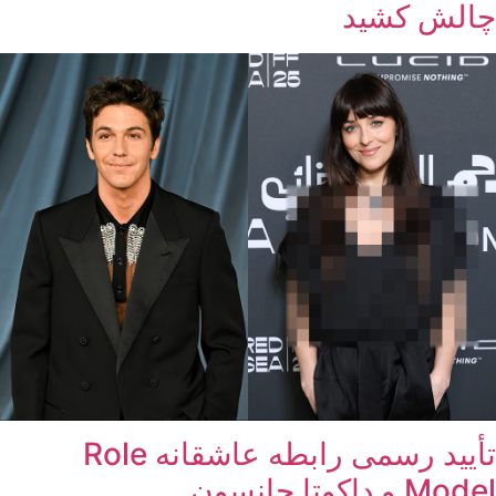
چالش کشید
تأیید رسمی رابطه عاشقانه Role
Model و داکوتا جانسون