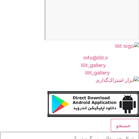
❖ رایـانـامـه :
info@lilit.ir
❖ تــلــگــرام :
lilit_gallery
❖اینستاگرام:
lilit_gallery
جستجو