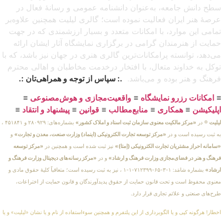
سطح دانش جامعه، به‌عنوان دانشنامه عمومی و رسانهٔ فعال در
عرصهٔ هنر ایران فعالیت نموده است؛ گالری لیلیت همچنین علاوه‌بر
تمامی این موارد، با امکانات متعدد و بسیار ارزشمندی که در جهت
حمایت از هنرمندان گرامی در برگزاری نمایشگاه آثار ایشان ارائه
می‌دهد، توانسته پرامکانات‌ترین گالری هنری در جهان نیز باشد، که با
توکل به خداوند متعال، با افتخار درخدمت مخاطبان و اهالی محترم
فرهنگ و هنر بوده و می‌باشد.
.: سپاس از توجه و همراهی‌تان :.
≡
امکانات رزرو نمایشگاه
≡
واقعیت‌مجازی و هوش‌مصنوعی
≡
اپلیکیشن
≡
همکاری
≡
منابع‌مطالب
≡
قوانین
≡
پیشنهاد و انتقاد
≡
لیلیت
® در
«مرکز مالکیت معنوی سازمان ثبت اسناد و املاک کشور»
بشماره‌های: ۲۸۰۹۲۹ و ۴۵۱۸۴۱ ،
به ثبت رسیده است و در
«مرکز توسعه تجارت الکترونیکی (اینماد) وزارت صنعت، معدن و تجارت»
و
«سامانه احراز مشتریان تجارت الکترونیکی (اِمتا)»
نیز ثبت شده است و همچنین در
«مرکز توسعه
فرهنگ و هنر در فضای‌مجازی وزارت فرهنگ و ارشاد»
و در
«مرکز رسانه‌های دیجیتال وزارت فرهنگ و
ارشاد»
بشماره شامَد: ۱-۳-۶۵-۷۱۲۳۹۹-۱-۱ ، نیز به ثبت رسیده است؛ متعاقباً کلیهٔ حقوق مادی و
معنوی محفوظ است و تحت قانون حمایت از حقوق پدیدآورندگان و قانون حمایت از اختراعات،
طرح‌های صنعتی و علائم تجاری قرار دارد.
اخطار! هرگونه کپی و یا الگوبرداری از این پلتفرم و همچنین سوءاستفاده از نام و یا نشان «لیلیت» و یا