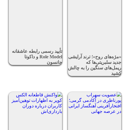
تأیید رسمی رابطه عاشقانه
«مژه‌های روح»؛ ترند آرایشی
Role Model و داکوتا
جدید سلبریتی‌ها که
جانسون
ریمل‌های سنگین را به چالش
کشید