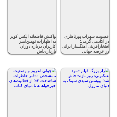
عضویت سهراب پورناظری
واکنش قاطعانه الکس کوپر
در آکادمی گرمی؛
به اظهارات توهین‌آمیز
افتخارآفرینی آهنگساز ایرانی
کاربران درباره دوران
در عرصه جهانی
بارداری‌اش