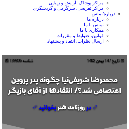
مراکز پوشاک، آرایش و زیبایی
مراکز تفریحی، سرگرمی و گردشگری
درباره/تماس
درباره ما
تماس با ما
همکاری با ما
قوانین، ضوابط و مقررات
ارسال نظرات، انتقاد و پیشنهاد
📅 تاریخ / 14 بهمن 1402
شناسه 139806 📰
محمدرضا شریفی‌نیا چگونه پدر پروین
اعتصامی شد؟/ انتقادها از آقای بازیگر
⮰ در
روزنامه هنر
بخوانید ⮶