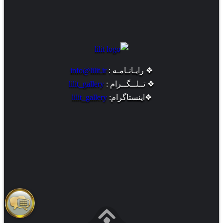
❖ رایـانـامـه :
info@lilit.ir
❖ تــلــگــرام :
lilit_gallery
❖اینستاگرام:
lilit_gallery