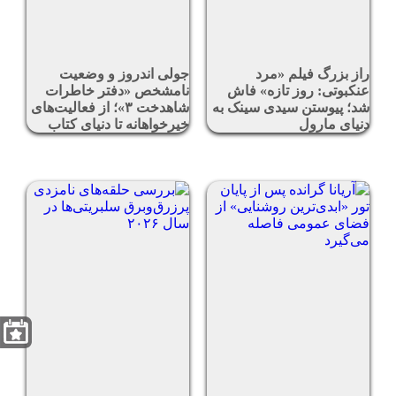
راز بزرگ فیلم «مرد
جولی اندروز و وضعیت
عنکبوتی: روز تازه» فاش
نامشخص «دفتر خاطرات
شد؛ پیوستن سیدی سینک به
شاهدخت ۳»؛ از فعالیت‌های
دنیای مارول
خیرخواهانه تا دنیای کتاب