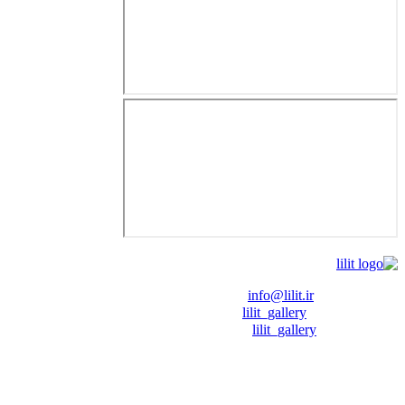
❖ رایـانـامـه :
info@lilit.ir
❖ تــلــگــرام :
lilit_gallery
❖اینستاگرام:
lilit_gallery