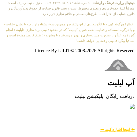
دیجیتال وزارت فرهنگ و ارشاد»
بشماره شامَد: ۱-۳-۶۵-۷۱۲۳۹۹-۱-۱ ، نیز به ثبت رسیده است؛
متعاقباً کلیهٔ حقوق مادی و معنوی محفوظ است و تحت قانون حمایت از حقوق پدیدآورندگان و
قانون حمایت از اختراعات، طرح‌های صنعتی و علائم تجاری قرار دارد.
اخطار! هرگونه کپی و یا الگوبرداری از این پلتفرم و همچنین سوءاستفاده از نام و یا نشان «لیلیت»
و یا هرگونه استفاده و فعالیت تحت عنوان “لیلیت” که در محدودهٔ ثبتی برند تجاری
«لیلیت»
انجام
گیرد (چه عیناً و یا بصورت مشابه‌سازی و بهمراه پسوند و یا پیشوند) ؛ طبق قانون ممنوع است و
متعاقباً پیگرد قانونی و قضایی خواهد داشت!
Licence By LILIT© 2008-2026 All rights Reserved
اَپ لیلیت
دریافت رایگان اپلیکیشن لیلیت
بسیار امن و بهینه
برای
اطلاعات بیشتر:
⬅️ اینجا اشاره کنید ➡️