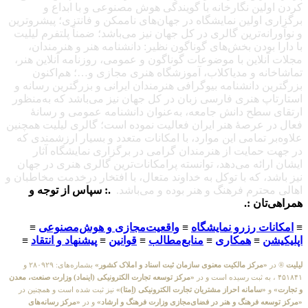
کردن اولین نگارخانه با گویندگی هوش مصنوعی و با ابداع و
برگزاری اولین نمایشگاه در جهان‌های ناممکن و فانتزی؛ پیشروترین
و نوآورانه‌ترین گالری در کل جهان نیز می‌باشد؛ ضمناً پلتفرم لیلیت
با دارا بودن بخش‌های گوناگون نظیر: دانشنامه هنر و هنرمندان،
مجلات آنلاین با موضوعات گوناگون و عمومی، روزنامه آنلاین هنر،
تماشاخانه و مدیاکلاب، آموزشگاه هنری مجازی و…؛ هم‌اکنون
بزرگترین دانشنامه بیوگرافی هنرمندان ایرانی و بزرگترین رسانه و
استارتاپ هنری فارسی زبان در کل جهان نیز می‌باشد که به‌منظور
ارتقای سطح دانش جامعه، به‌عنوان دانشنامه عمومی و رسانهٔ
فعال در عرصهٔ هنر ایران فعالیت نموده است؛ گالری لیلیت همچنین
علاوه‌بر تمامی این موارد، با امکانات متعدد و بسیار ارزشمندی که
در جهت حمایت از هنرمندان گرامی در برگزاری نمایشگاه آثار
ایشان ارائه می‌دهد، توانسته پرامکانات‌ترین گالری هنری در جهان
نیز باشد، که با توکل به خداوند متعال، با افتخار درخدمت مخاطبان و
اهالی محترم فرهنگ و هنر بوده و می‌باشد.
.: سپاس از توجه و
همراهی‌تان :.
≡
امکانات رزرو نمایشگاه
≡
واقعیت‌مجازی و هوش‌مصنوعی
≡
اپلیکیشن
≡
همکاری
≡
منابع‌مطالب
≡
قوانین
≡
پیشنهاد و انتقاد
≡
لیلیت
® در
«مرکز مالکیت معنوی سازمان ثبت اسناد و املاک کشور»
بشماره‌های: ۲۸۰۹۲۹ و
۴۵۱۸۴۱ ، به ثبت رسیده است و در
«مرکز توسعه تجارت الکترونیکی (اینماد) وزارت صنعت، معدن
و تجارت»
و
«سامانه احراز مشتریان تجارت الکترونیکی (اِمتا)»
نیز ثبت شده است و همچنین در
«مرکز توسعه فرهنگ و هنر در فضای‌مجازی وزارت فرهنگ و ارشاد»
و در
«مرکز رسانه‌های