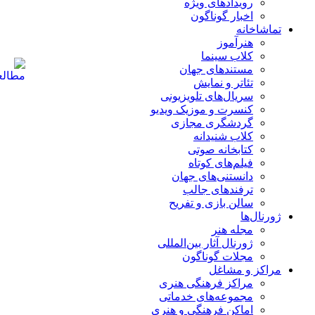
رویدادهای ویژه
اخبار گوناگون
تماشاخانه
هنرآموز
کلاب سینما
مستندهای جهان
تئاتر و نمایش
سریال‌های تلویزیونی
کنسرت و موزیک ویدیو
گردشگری مجازی
کلاب شنیدانه
کتابخانه صوتی
فیلم‌های کوتاه
دانستنی‌های جهان
ترفندهای جالب
سالن بازی و تفریح
ژورنال‌ها
مجله هنر
ژورنال آثار بین‌المللی
مجلات گوناگون
مراکز و مشاغل
مراکز فرهنگی هنری
مجموعه‌های خدماتی
اماکن فرهنگی و هنری