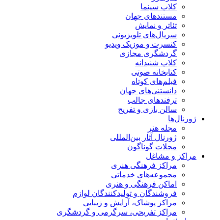
کلاب سینما
مستندهای جهان
تئاتر و نمایش
سریال‌های تلویزیونی
کنسرت و موزیک ویدیو
گردشگری مجازی
کلاب شنیدانه
کتابخانه صوتی
فیلم‌های کوتاه
دانستنی‌های جهان
ترفندهای جالب
سالن بازی و تفریح
ژورنال‌ها
مجله هنر
ژورنال آثار بین‌المللی
مجلات گوناگون
مراکز و مشاغل
مراکز فرهنگی هنری
مجموعه‌های خدماتی
اماکن فرهنگی و هنری
فروشندگان و تولیدکنندگان لوازم
مراکز پوشاک، آرایش و زیبایی
مراکز تفریحی، سرگرمی و گردشگری