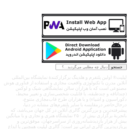
جستجو
لیلیت® اولین پلتفرم و هلدینگ برگزارکنندهٔ نمایشگاه بین‌المللی
آنلاین مدرن با تکنولوژی واقعیت مجازی و استفاده از فناوری هوش
مصنوعی است که با هزاران سالن نمایشگاهی شیک و لوکس
(چنداتاقه و چندطبقه، با قابلیت شخصی‌سازی و تغییر محیط،
دکوراسیون و اشیاء) و با هزاران طرح قاب‌مجازی متنوع،
درحال‌حاضر درمقایسه با سایر پلتفرم‌های مشابه در دنیا،
پیشرفته‌ترین و بزرگترین گالری آنلاین در کل جهان می‌باشد، که
باتجربهٔ برگزاری بیش از ۲۵۰ نمایشگاه هنری و تجاری و با میانگین
بیش از هزار بازدیدشبانه‌روزی از سراسرجهان، موفق‌ترین و
پربازدیدترین گالری ایرانی نیز است؛ گالری لیلیت همچنین با ابداع